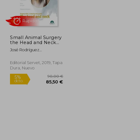
97,34 €
105,41
Small Animal Surgery
the Head and Neck
Voli (Papel+E Book)
José Rodríguez
(en Inglés)
Gómez,Jorge Llinas
Ceballos,Roberto
Editorial Servet, 2019, Tapa
Bussadori
Dura, Nuevo
Rápido