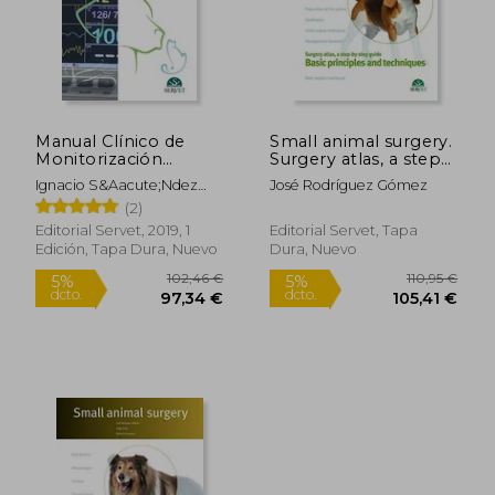
Manual Clínico de
Small animal surgery.
Monitorización
Surgery atlas, a step-
Anestésica en
by-step guide. Basic
Ignacio S&Aacute;Ndez
José Rodríguez Gómez
Pequeños Animales -
principles and
Cordero
(2)
Libros de Veterinaria -
techniques
Editorial Servet
Editorial Servet, 2019, 1
Editorial Servet, Tapa
Edición, Tapa Dura, Nuevo
Dura, Nuevo
102,46 €
110,95
5%
5%
dcto.
dcto.