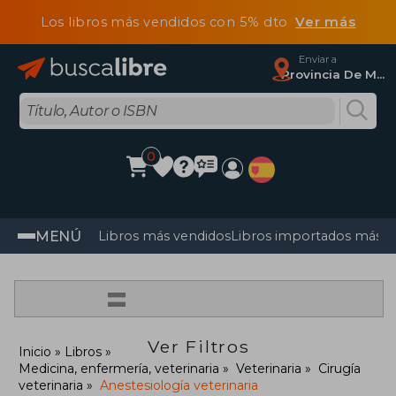
Los libros más vendidos con 5% dto
Ver más
Enviar a
Provincia De Madrid
0
MENÚ
Libros más vendidos
Libros importados más v
=
Ver Filtros
Inicio
Libros
Medicina, enfermería, veterinaria
Veterinaria
Cirugía
veterinaria
Anestesiología veterinaria