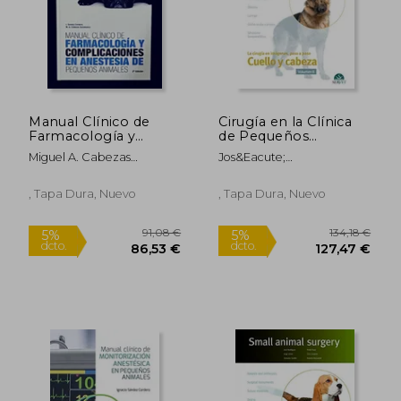
Manual Clínico de
Cirugía en la Clínica
Farmacología y
de Pequeños
Complicaciones en
Animales. Cabeza y
Miguel A. Cabezas
Jos&Eacute;
Anestesia de
Cuello. Volumen ii -
Salamanca; Ignacio
Rodr&Iacute;Guez
Pequeños Animales
Libros de Veterinaria -
S&Aacute;Ndez Cordero
G&Oacute;Mez
Editorial Servet
, Tapa Dura, Nuevo
, Tapa Dura, Nuevo
91,08 €
134,18
5%
5%
dcto.
dcto.
86,53 €
127,47