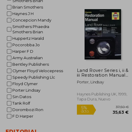
Smothers Brian
3
5%
Brian Smothers
dcto.
36
Haynes J H
Concepcion Mandy
Smothers Phaedra
Smothers Brian
Huppertz Harald
Pocorobba Jo
Harper F D
Army Australian
Bentley Publishers
Land Rover Series i, ii &
Clymer Floyd Velocepress
iii Restoration Manual
Speedy Publishing Llc
(en Inglés)
Porter, Lindsay
Floyd Clymer
Porter Lindsay
Haynes Publishing UK, 1999,
Sin Datos
Tapa Dura, Nuevo
Tank Rolf
Dorombozi Ron
F D Harper
EDITORIAL