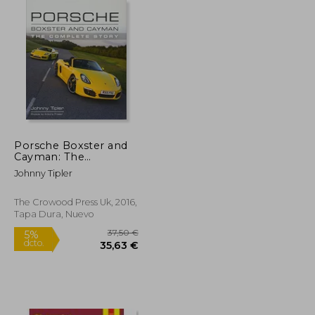
33,09 €
37,00 €
5%
dcto.
31,44 €
35,15 €
Porsche Boxster and
Cayman: The
Complete Story
Johnny Tipler
(Crowood
Autoclassics) (en
Inglés)
The Crowood Press Uk, 2016,
Tapa Dura, Nuevo