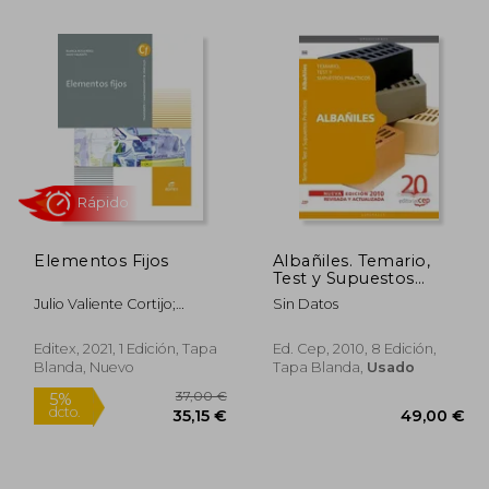
8,74 €
39,59 €
5%
5%
dcto.
dcto.
,80 €
37,61 €
Elementos Fijos
Albañiles. Temario,
Test y Supuestos
Prácticos (Colección
Julio Valiente Cortijo;
Sin Datos
110)
Blanca Rosa P&Eacute;Rez
Rápido
Andr&Eacute;S
Editex, 2021, 1 Edición, Tapa
Ed. Cep, 2010, 8 Edición,
Blanda, Nuevo
Tapa Blanda,
Usado