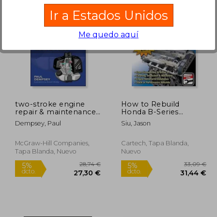
Ir a Estados Unidos
Me quedo aquí
9,30 €
38,00 €
5%
5%
dcto.
dcto.
,33 €
36,10 €
two-stroke engine
How to Rebuild
repair & maintenance
Honda B-Series
(en Inglés)
Engines (en Inglés)
Dempsey, Paul
Siu, Jason
McGraw-Hill Companies,
Cartech, Tapa Blanda,
Tapa Blanda, Nuevo
Nuevo