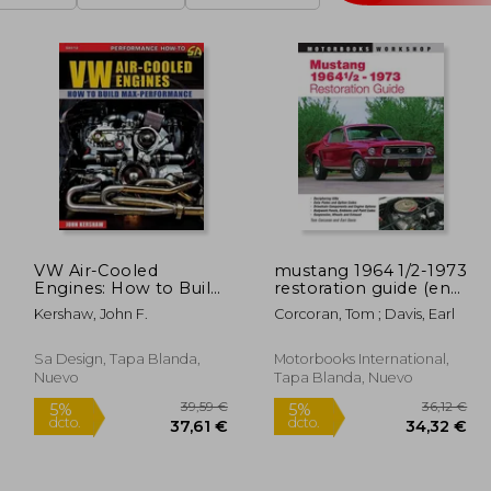
VW Air-Cooled
mustang 1964 1/2-1973
Engines: How to Build
restoration guide (en
Max-Performance (en
Inglés)
Kershaw, John F.
Corcoran, Tom ; Davis, Earl
Inglés)
Sa Design, Tapa Blanda,
Motorbooks International,
Nuevo
Tapa Blanda, Nuevo