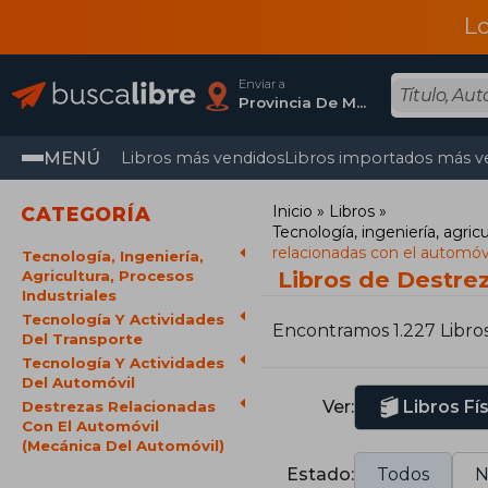
L
Enviar a
Provincia De Madrid
MENÚ
Libros más vendidos
Libros importados más v
Inicio
Libros
CATEGORÍA
Tecnología, ingeniería, agricu
relacionadas con el automóv
Tecnología, Ingeniería,
Libros de Destre
Agricultura, Procesos
Industriales
Tecnología Y Actividades
Encontramos 1.227 Libro
Del Transporte
Tecnología Y Actividades
Del Automóvil
Ver:
Libros Fí
Destrezas Relacionadas
Con El Automóvil
(Mecánica Del Automóvil)
Estado:
Todos
N