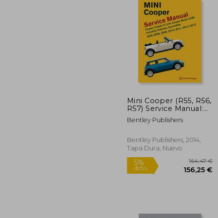
3
5%
dcto.
37
Mini Cooper (R55, R56,
R57) Service Manual:
2007, 2008, 2009,
Bentley Publishers
2010, 2011, 2012, 2013
(en Inglés)
Bentley Publishers, 2014,
Tapa Dura, Nuevo