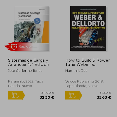
7,50 €
37,00 €
5%
dcto.
,63 €
35,15 €
Sistemas de Carga y
How to Build & Power
Arranque 4. ª Edición
Tune Weber &
Dellorto Dcoe, Dco/Sp
Jose Guillermo Tena
Hammill, Des
& Dhla Carburettors
Sanchez
3rd Edition (en Inglés)
Paraninfo, 2022, Tapa
Veloce Publishing, 2018,
Blanda, Nuevo
Tapa Blanda, Nuevo
Rápido