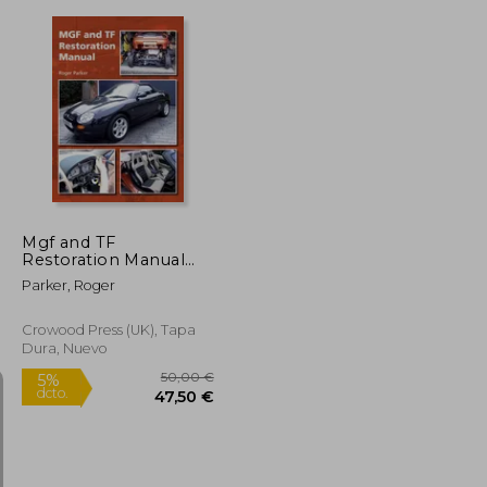
37,50 €
33,00 €
5%
dcto.
35,63 €
31,35 €
Mgf and TF
Restoration Manual
(en Inglés)
Parker, Roger
Crowood Press (UK), Tapa
Dura, Nuevo