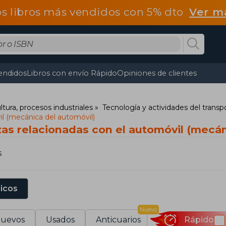
os libros más vendidos con 5% dto
Ver m
endidos
Libros con envío Rápido
Opiniones de clientes
ltura, procesos industriales
Tecnología y actividades del transp
il (mecánica del automóvil)
zas relacionadas con el automóvil (mecán
s
sicos
Nuevo
uevos
Usados
Anticuarios
Rápido