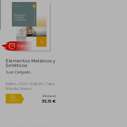
40,00 €
50,00 €
5%
dcto.
38,00 €
47,50 €
Elementos Metálicos y
Sintéticos
Juan Delgado
Dur&Aacute;N
Editex, 2020, 1 Edición, Tapa
Blanda, Nuevo
Rápido