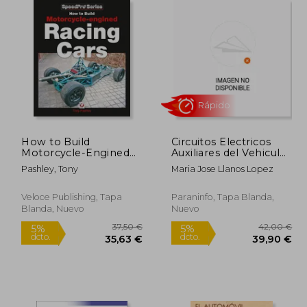
9,50 €
28,74 €
5%
5%
dcto.
dcto.
,53 €
27,30 €
How to Build
Circuitos Electricos
Motorcycle-Engined
Auxiliares del Vehiculo
Racing Cars (en Inglés)
3. ª Edicion 2022
Pashley, Tony
Maria Jose Llanos Lopez
Veloce Publishing, Tapa
Paraninfo, Tapa Blanda,
Blanda, Nuevo
Nuevo