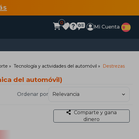
ás
0
Mi Cuenta
orte
Tecnología y actividades del automóvil
Destrezas
ica del automóvil)
Ordenar por
Comparte y gana
dinero