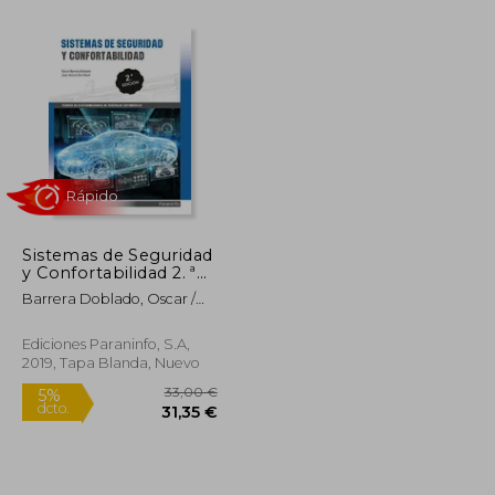
36,00 €
5%
dcto.
49,00 €
34,20 €
Sistemas de Seguridad
y Confortabilidad 2. ª
Edición 2019
Barrera Doblado, Oscar /
Ros Marin, Joan Antoni
Ediciones Paraninfo, S.A,
2019, Tapa Blanda, Nuevo
Rápido