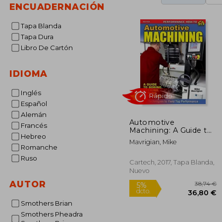
ENCUADERNACIÓN
Tapa Blanda
Tapa Dura
Libro De Cartón
IDIOMA
Inglés
Español
Alemán
Automotive
Francés
Machining: A Guide to
Rápido
Hebreo
Boring, Decking,
Mavrigian, Mike
Honing & More (en
Romanche
Inglés)
Ruso
Cartech, 2017, Tapa Blanda,
Nuevo
AUTOR
Smothers Brian
Smothers Pheadra