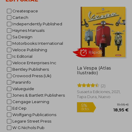
Createspace
3
5%
Cartech
dcto.
35
Independently Published
Haynes Manuals
Sa Design
Motorbooks International
Veloce Publishing
Ic Editorial
Veloce Enterprises Inc
La Vespa (Atlas
Bentley Publishers
Ilustrado)
Crowood Press (Uk)
Paraninfo
(2)
Valueguide
Susaeta Ediciones, 2021,
Jones & Bartlett Publishers
Tapa Dura, Nuevo
Cengage Learning
Rápido
Ed Cep
Wolfgang Publications
Legare Street Press
W G Nichols Pub