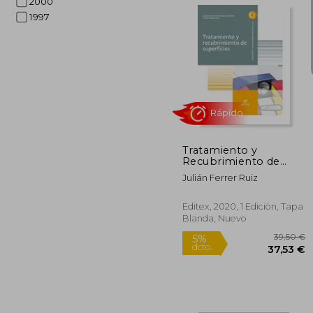
2000
1997
1
5%
dcto.
18
Tratamiento y
Recubrimiento de
Superficies 2020
Julián Ferrer Ruiz
Editex, 2020, 1 Edición, Tapa
Blanda, Nuevo
Rápido