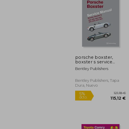
porsche boxster,
boxster s service
16
5%
manual: 1997, 1998,
dcto.
156
Bentley Publishers
1999, 2000, 2001,
2002, 2003, 2004: 2.5
liter, 2.7 liter, 3.2 liter
Bentley Publishers, Tapa
engines (en Inglés)
Dura, Nuevo