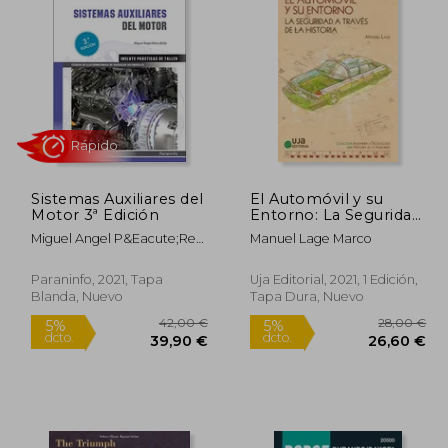
Rápido
Sistemas Auxiliares del
El Automóvil y su
Motor 3ª Edición
Entorno: La Seguridad
4,47 €
37,50 €
5%
5%
a Través de la Historia
dcto.
dcto.
,25 €
35,63 €
Miguel Angel P&Eacute;Rez
Manuel Lage Marco
(Ingeniería y
Bell&Oacute;
Tecnología)
Paraninfo, 2021, Tapa
Uja Editorial, 2021, 1 Edición,
Blanda, Nuevo
Tapa Dura, Nuevo