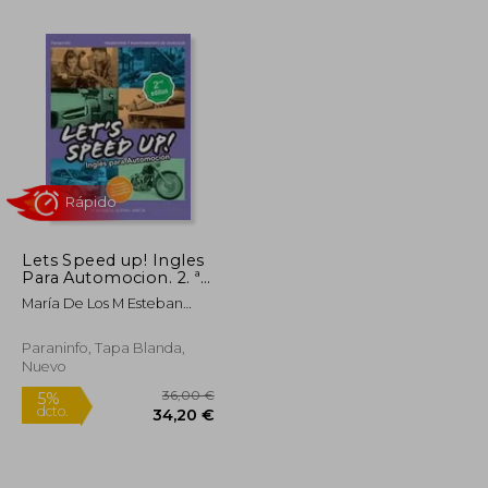
36,12 €
34,32 €
27,50 €
Lets Speed up! Ingles
Para Automocion. 2. ª
Edicion
María De Los M Esteban
García
Rápido
Paraninfo, Tapa Blanda,
Nuevo