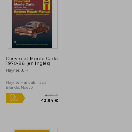
Chevrolet Monte Carlo
1970-88 (en Inglés)
42,00 €
37,50 €
5%
dcto.
39,90 €
35,63 €
Haynes, J. H.
Haynes Manuals, Tapa
Blanda, Nuevo