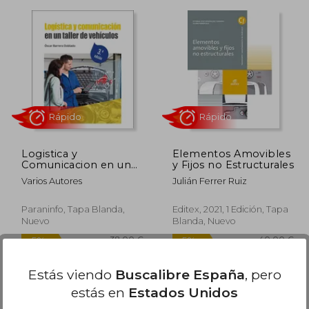
9,95 €
34,00 €
5%
5%
dcto.
dcto.
,95 €
32,30 €
Logistica y
Elementos Amovibles
Comunicacion en un
y Fijos no Estructurales
Taller de Vehiculos (3ª
Varios Autores
Julián Ferrer Ruiz
Edicion)
Paraninfo, Tapa Blanda,
Editex, 2021, 1 Edición, Tapa
Nuevo
Blanda, Nuevo
Rápido
Rápido
Estás viendo
Buscalibre España
, pero
estás en
Estados Unidos