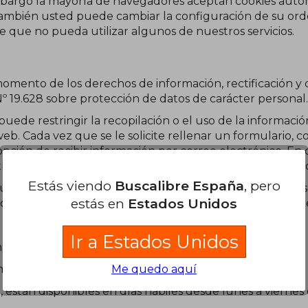
embargo la mayoría de navegadores aceptan cookies auto
También usted puede cambiar la configuración de su orde
ble que no pueda utilizar algunos de nuestros servicios.
omento de los derechos de información, rectificación y 
º 19.628 sobre protección de datos de carácter personal.
de restringir la recopilación o el uso de la informació
eb. Cada vez que se le solicite rellenar un formulario, c
pción de recibir información por correo electrónico. En
etín o publicidad usted puede cancelarla en cualquier 
Estás viendo
Buscalibre España
, pero
er presentación, consulta o reclamo a propósito del uso d
estás en
Estados Unidos
caLibre cuenta con los distintos canales de Servicio al Cli
Ir a Estados Unidos
m
Me quedo aquí
buscalibre - https://twitter.com/buscalibre
 están disponibles en días hábiles desde lunes a viernes 