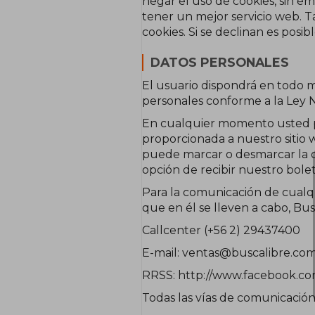
negar el uso de cookies, sin 
tener un mejor servicio web. 
cookies. Si se declinan es posi
DATOS PERSONALES
El usuario dispondrá en todo m
personales conforme a la Ley N
En cualquier momento usted pue
proporcionada a nuestro sitio w
puede marcar o desmarcar la o
opción de recibir nuestro bol
Para la comunicación de cualqui
que en él se lleven a cabo, Bus
Callcenter
(+56 2) 29437400
E-mail: ventas@buscalibre.co
RRSS: http://www.facebook.com/
Todas las vías de comunicación,