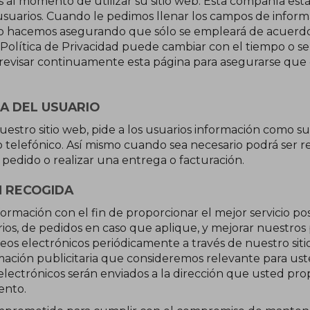
 al momento de utilizar su sitio web. Esta compañía es
usuarios. Cuando le pedimos llenar los campos de inform
 lo hacemos asegurando que sólo se empleará de acuerdo
lítica de Privacidad puede cambiar con el tiempo o ser
evisar continuamente esta página para asegurarse que 
A DEL USUARIO
uestro sitio web, pide a los usuarios información como s
 telefónico. Así mismo cuando sea necesario podrá ser r
 pedido o realizar una entrega o facturación.
N RECOGIDA
ormación con el fin de proporcionar el mejor servicio po
os, de pedidos en caso que aplique, y mejorar nuestros p
os electrónicos periódicamente a través de nuestro sitio
mación publicitaria que consideremos relevante para us
 electrónicos serán enviados a la dirección que usted pr
ento.