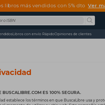
os libros más vendidos con 5% dto
Ver m
endidos
Libros con envío Rápido
Opiniones de clientes
rivacidad
 BUSCALIBRE.COM ES 100% SEGURA.
idad establece los términos en que BuscaLibre usa y pro