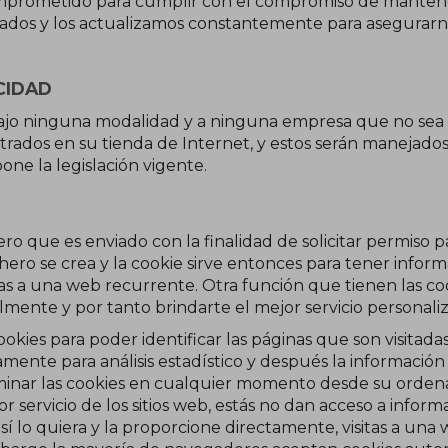
mprometido para cumplir con el compromiso de mantene
ados y los actualizamos constantemente para asegurarn
CIDAD
bajo ninguna modalidad y a ninguna empresa que no sea B
istrados en su tienda de Internet, y estos serán maneja
one la legislación vigente.
ero que es enviado con la finalidad de solicitar permiso
hero se crea y la cookie sirve entonces para tener inform
sitas a una web recurrente. Otra función que tienen las co
mente y por tanto brindarte el mejor servicio personali
okies para poder identificar las páginas que son visitadas
ente para análisis estadístico y después la información
nar las cookies en cualquier momento desde su ordena
 servicio de los sitios web, estás no dan acceso a infor
í lo quiera y la proporcione directamente, visitas a un