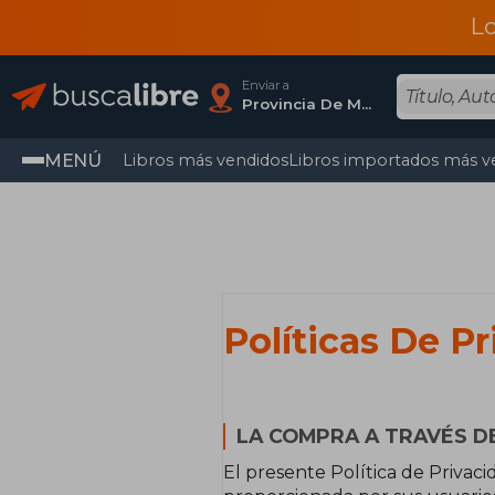
L
Enviar a
Provincia De Madrid
MENÚ
Libros más vendidos
Libros importados más v
Políticas De P
LA COMPRA A TRAVÉS DE
El presente Política de Privac