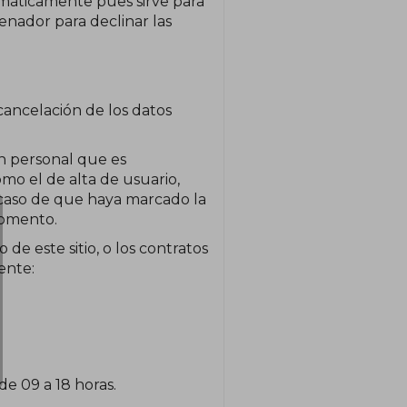
máticamente pues sirve para
nador para declinar las
cancelación de los datos
n personal que es
omo el de alta de usuario,
 caso de que haya marcado la
momento.
e este sitio, o los contratos
ente:
de 09 a 18 horas.