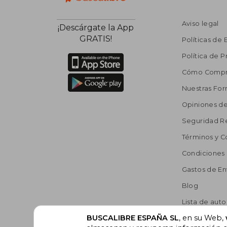
Aviso legal
¡Descárgate la App
GRATIS!
Políticas de 
Política de P
Cómo Compr
Nuestras Fo
Opiniones de
Seguridad R
Términos y C
Condiciones
Gastos de En
Blog
Lista de auto
BUSCALIBRE ESPAÑA SL
, en su Web,
Incentivo a l