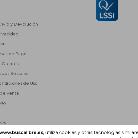
Envío y Devolución
rivacidad
ar
rmas de Pago
 Clientes
edes Sociales
ondiciones de Uso
 de Venta
vío
res
www.buscalibre.es
, utiliza cookies y otras tecnologías similar
a Lectura