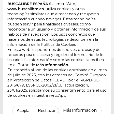
promociones
BUSCALIBRE ESPAÑA SL
, en su Web,
www.buscalibre.es
, utiliza cookies y otras
tecnologías similares que almacenan y recuperan
información cuando navegas. Estas tecnologías
pueden servir para finalidades diversas, como
¿Necesitas ayuda?
reconocer a un usuario y obtener información de sus
hábitos de navegación. Los usos concretos que
hacemos de estas tecnologías se describen en la
Ir a Centro de Soporte
información de la Política de Cookies.
En esta web, disponemos de cookies propias y de
terceros para el acceso y registro al formulario de los
usuarios. La información sobre las cookies la recibirá
en el Botón de
Más Información.
Buscalibre España
. Calle Energía, 65, Nave 3 (08940),
Cornellà de Llobregat, Barcelona. Derechos Reservados.
En atención al uso de las cookies aprobada en el mes
de julio de 2023, con los criterios del Comité Europeo
en Protección de Datos, (CEPD), por el RGPD-UE-
2016/679, LSSI-CE-2002/21/CE, actualización,
23/01/2025, solicitamos su consentimiento para el uso
de cookies en nuestra web/App.
Buscalibre Argentina
|
Buscalibre Chile
|
Buscalibre
Colombia
|
Buscalibre Ecuador
|
Buscalibre España
|
Buscalibre Uruguay
|
Buscalibre México
|
Buscalibre
Más Información
Aceptar
Rechazar
Perú
|
Buscalibre Estados Unidos
|
Buscalibre Otros