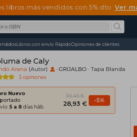
os libros más vendidos con 5% dto
Ver m
endidos
Libros con envío Rápido
Opiniones de clientes
pluma de Caly
ndo Arana
(Autor)
·
GRIJALBO
· Tapa Blanda
3 opiniones
bro Nuevo
30,45 €
-5%
portado
28,93 €
vío:
5 a 8
días háb.