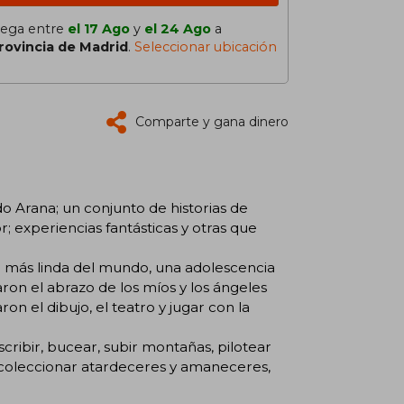
lega entre
el 17 Ago
y
el 24 Ago
a
rovincia de Madrid
.
Seleccionar ubicación
Comparte y gana dinero
o Arana; un conjunto de historias de
or; experiencias fantásticas y otras que
cia más linda del mundo, una adolescencia
ron el abrazo de los míos y los ángeles
n el dibujo, el teatro y jugar con la
escribir, bucear, subir montañas, pilotear
s, coleccionar atardeceres y amaneceres,