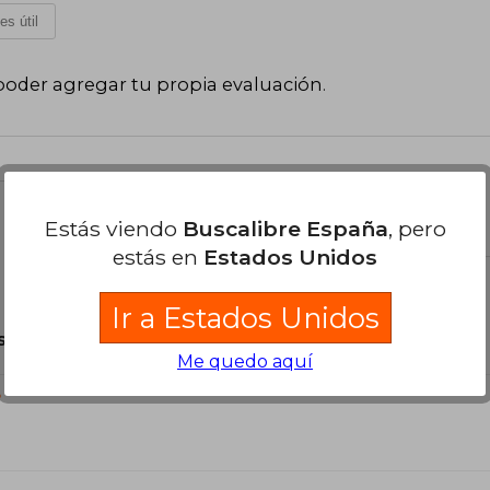
es útil
poder agregar tu propia evaluación
.
el libro
Estás viendo
Buscalibre España
, pero
estás en
Estados Unidos
Ir a Estados Unidos
son Originales.
Me quedo aquí
?