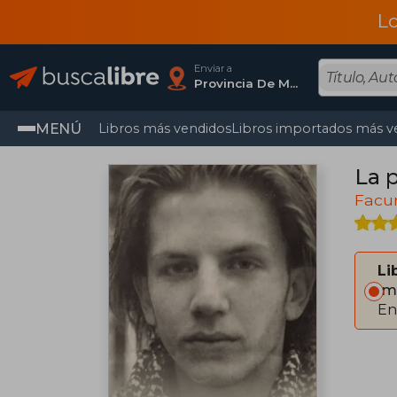
L
Enviar a
Provincia De Madrid
MENÚ
Libros más vendidos
Libros importados más v
La 
Facu
Li
Im
En