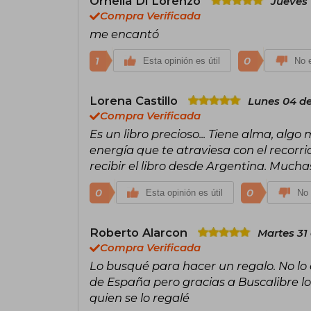
Ornella Di Lorenzo
Jueves 
Compra Verificada
me encantó
1
0
Esta opinión es útil
No e
Lorena Castillo
Lunes 04 de
Compra Verificada
Es un libro precioso... Tiene alma, algo 
energía que te atraviesa con el recorri
recibir el libro desde Argentina. Muchas
0
0
Esta opinión es útil
No 
Roberto Alarcon
Martes 31
Compra Verificada
Lo busqué para hacer un regalo. No lo 
de España pero gracias a Buscalibre lo
quien se lo regalé