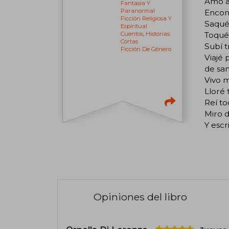
Amo a
Fantasía Y
Paranormal
Encont
Ficción Religiosa Y
Saqué
Espiritual
Toqué 
Cuentos, Historias
Cortas
Subí t
Ficción De Género
Viajé 
de san
Vivo m
Lloré 
Reí to
Miro d
Y escri
Opiniones del libro