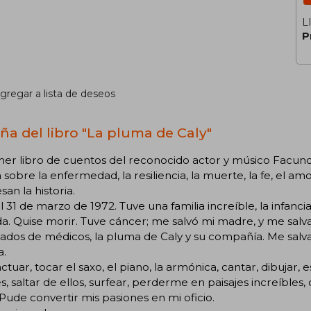
L
P
gregar a lista de deseos
ña del libro "La pluma de Caly"
mer libro de cuentos del reconocido actor y músico Facund
n sobre la enfermedad, la resiliencia, la muerte, la fe, el am
san la historia.
l 31 de marzo de 1972. Tuve una familia increíble, la infan
a. Quise morir. Tuve cáncer; me salvó mi madre, y me salva
zados de médicos, la pluma de Caly y su compañía. Me salvaro
a.
tuar, tocar el saxo, el piano, la armónica, cantar, dibujar, 
s, saltar de ellos, surfear, perderme en paisajes increíble
. Pude convertir mis pasiones en mi oficio.