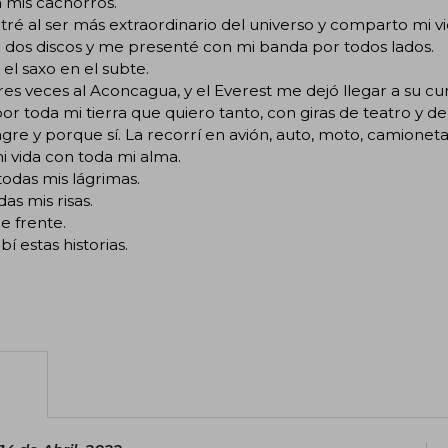
 mis cachorros.
ré al ser más extraordinario del universo y comparto mi vi
 dos discos y me presenté con mi banda por todos lados.
el saxo en el subte.
res veces al Aconcagua, y el Everest me dejó llegar a su 
por toda mi tierra que quiero tanto, con giras de teatro y
gre y porque sí. La recorrí en avión, auto, moto, camioneta
i vida con toda mi alma.
todas mis lágrimas.
das mis risas.
e frente.
bí estas historias.