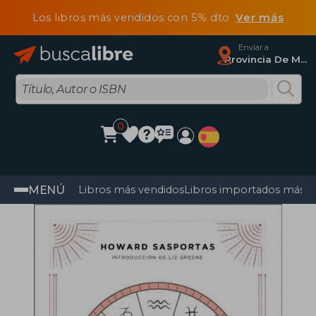
Los libros más vendidos con 5% dto
Ver más
Enviar a
Provincia De Madrid
0
MENÚ
Libros más vendidos
Libros importados más v