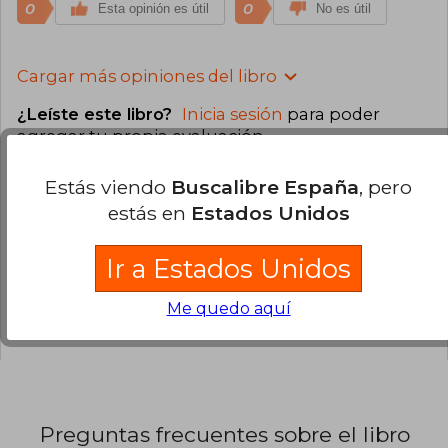
0
0
Esta opinión es útil
No es útil
Cargar más opiniones del libro
¿Leíste este libro?
Inicia sesión
para poder
agregar tu propia evaluación
.
Estás viendo
Buscalibre España
, pero
94% (16)
estás en
Estados Unidos
6% (1)
0% (0)
Ir a Estados Unidos
0% (0)
Me quedo aquí
0% (0)
Preguntas frecuentes sobre el libro