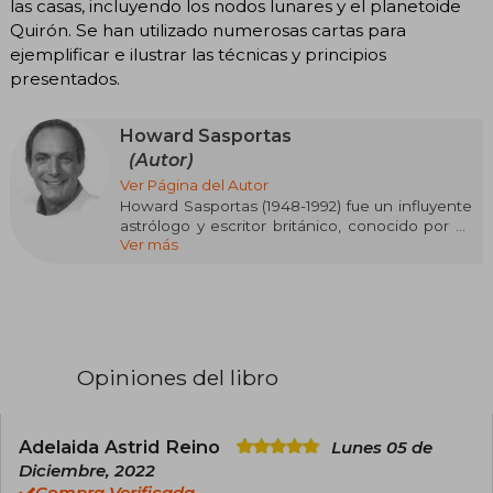
las casas, incluyendo los nodos lunares y el planetoide
Quirón. Se han utilizado numerosas cartas para
ejemplificar e ilustrar las técnicas y principios
presentados.
Howard Sasportas
(Autor)
Ver Página del Autor
Howard Sasportas (1948-1992) fue un influyente
astrólogo y escritor británico, conocido por su
Ver más
enfoque profundo y psicológico en la astrología.
Fue uno de los grandes maestros
contemporáneos en la interpretación
astrológica, especialmente en el ámbito de la
astrología psicológica. Entre sus obras más
destacadas se encuentran The Twelve Houses
(1985), que explora el significado de las casas
Opiniones del libro
astrológicas, y The Inner Planets (1988), en la
que analiza la influencia de los planetas
interiores en la personalidad.
Adelaida Astrid Reino
Lunes 05 de
Sasportas se especializó en el género de la
Diciembre, 2022
astrología psicológica, donde combinó el
Compra Verificada