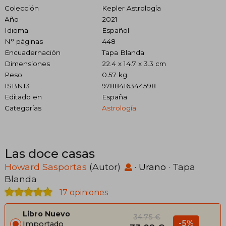
Colección
Kepler Astrología
Año
2021
Idioma
Español
N° páginas
448
Encuadernación
Tapa Blanda
Dimensiones
22.4 x 14.7 x 3.3 cm
Peso
0.57 kg.
ISBN13
9788416344598
Editado en
España
Categorías
Astrología
Las doce casas
Howard Sasportas
(Autor)
·
Urano
· Tapa
Blanda
17 opiniones
Libro Nuevo
34,75 €
-5%
Importado