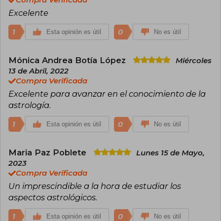
conocimiento astrológico con la comprensión
Excelente
de la psique humana. Su trabajo sigue siendo
muy respetado entre los astrólogos y continúa
influyendo en la práctica moderna de la
1
0
Esta opinión es útil
No es útil
astrología.
Mónica Andrea Botía López
Miércoles
13 de Abril, 2022
Compra Verificada
Excelente para avanzar en el conocimiento de la
astrología.
1
0
Esta opinión es útil
No es útil
Maria Paz Poblete
Lunes 15 de Mayo,
2023
Compra Verificada
Un imprescindible a la hora de estudiar los
aspectos astrológicos.
1
0
Esta opinión es útil
No es útil