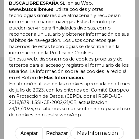
BUSCALIBRE ESPAÑA SL
, en su Web,
www.buscalibre.es
, utiliza cookies y otras
tecnologías similares que almacenan y recuperan
¿Necesitas ayuda?
información cuando navegas. Estas tecnologías
pueden servir para finalidades diversas, como
reconocer a un usuario y obtener información de sus
Ir a Centro de Soporte
hábitos de navegación. Los usos concretos que
hacemos de estas tecnologías se describen en la
información de la Política de Cookies.
En esta web, disponemos de cookies propias y de
terceros para el acceso y registro al formulario de los
Buscalibre España
. Calle Energía, 65, Nave 3 (08940),
usuarios. La información sobre las cookies la recibirá
Cornellà de Llobregat, Barcelona. Derechos Reservados.
en el Botón de
Más Información.
En atención al uso de las cookies aprobada en el mes
de julio de 2023, con los criterios del Comité Europeo
en Protección de Datos, (CEPD), por el RGPD-UE-
2016/679, LSSI-CE-2002/21/CE, actualización,
23/01/2025, solicitamos su consentimiento para el uso
de cookies en nuestra web/App.
Buscalibre Argentina
|
Buscalibre Chile
|
Buscalibre
Colombia
|
Buscalibre Ecuador
|
Buscalibre España
|
Buscalibre Uruguay
|
Buscalibre México
|
Buscalibre
Más Información
Aceptar
Rechazar
Perú
|
Buscalibre Estados Unidos
|
Buscalibre Otros