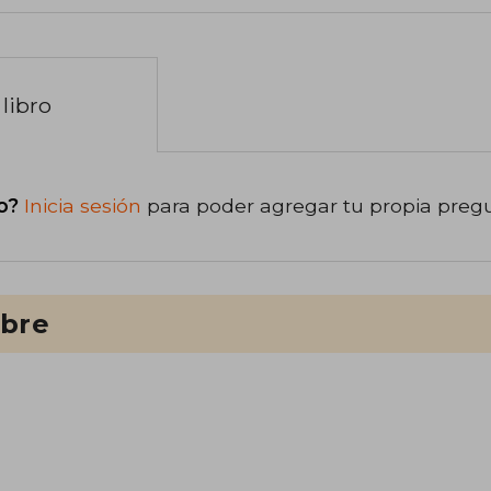
libro
o?
Inicia sesión
para poder agregar tu propia preg
ibre