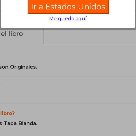
Ir a Estados Unidos
Me quedo aquí
el libro
son Originales.
?
libro?
s Tapa Blanda.