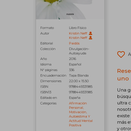
Formato
Libro Físico
Autor
Kristin Neff
Kristin Neff
Editorial
Paidós
Colección
Divulgación-
Autoayuda
A
Año
2016
Idioma
Español
Rese
N° páginas
336
Encuadernación
Tapa Blanda
uno 
Dimensiones
22.00 x 15.50
ISBN
9788449331985
Una gu
ISBN13
9788449331985
búsque
Editado en
España
ultra 
Categorías
Afirmación
Personal,
nosotr
Motivación,
existe
Autoestima Y
Actitud Mental
más ef
Positiva
y otro