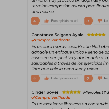
un libro muy práctico sin dogmas y apli
termino compasión asusta pero finalmen
uno mismo.
4
0
Esta opinión es útil
No 
Constanza Salgado Ayala
Compra Verificada
Es un libro maravilloso, Kristin Neff a
dándole un enfoque único y lleno de a
cosas en perspectiva y abriéndote a la
saludables a través de los ejercicios (
libro que vale la pena leer y releer.
4
0
Esta opinión es útil
No 
Ginger Soyer
Miércoles 17 
Compra Verificada
Es un excelente libro con un contenido 