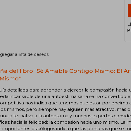
L
P
gregar a lista de deseos
ña del libro "Sé Amable Contigo Mismo: El A
Mismo"
ía detallada para aprender a ejercer la compasión hacia 
da incansable de una autoestima sana se ha convertido en 
competitiva nos indica que tenemos que estar por encima d
os mismos, pero siempre hay alguien más atractivo, más bri
 una alternativa a la autoestima y muchos expertos consi
icaz hacia la felicidad: la compasión hacia uno mismo. La in
s importantes psicólogos indica que las personas que se m