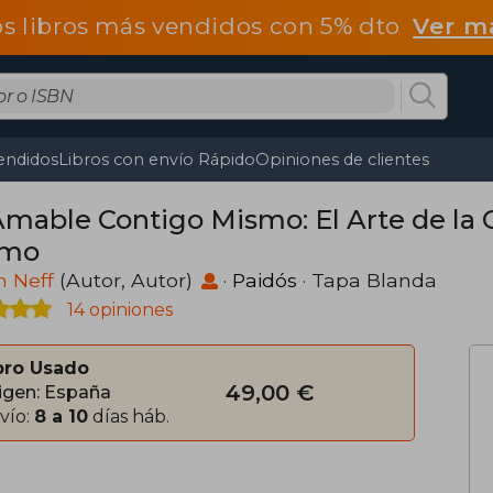
os libros más vendidos con 5% dto
Ver m
endidos
Libros con envío Rápido
Opiniones de clientes
Amable Contigo Mismo: El Arte de la
smo
in Neff
(Autor, Autor)
·
Paidós
· Tapa Blanda
14 opiniones
bro Usado
49,00 €
igen: España
vío:
8 a 10
días háb.