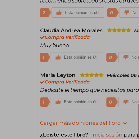
recomiendo sobretodo si estás atrave
2
0
Esta opinión es útil
No 
Claudia Andrea Morales
M
Compra Verificada
Muy bueno
1
0
Esta opinión es útil
No e
Maria Leyton
Miércoles 06 
Compra Verificada
Dedicate el tiempo que necesitas para 
1
0
Esta opinión es útil
No e
Cargar más opiniones del libro
¿Leíste este libro?
Inicia sesión
para 