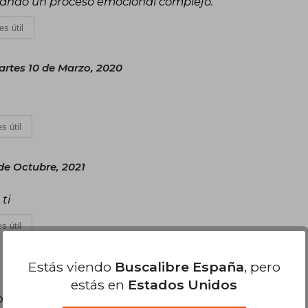
sando un proceso emocional complejo.
es útil
artes 10 de Marzo, 2020
s útil
de Octubre, 2021
ti
s útil
Estás viendo
Buscalibre España
, pero
estás en
Estados Unidos
poder agregar tu propia evaluación
.