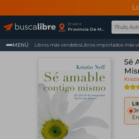
L
Enviar a
Provincia De Madrid
MENÚ
Libros más vendidos
Libros importados más v
Sé 
Mi
Krist
Li
Or
En