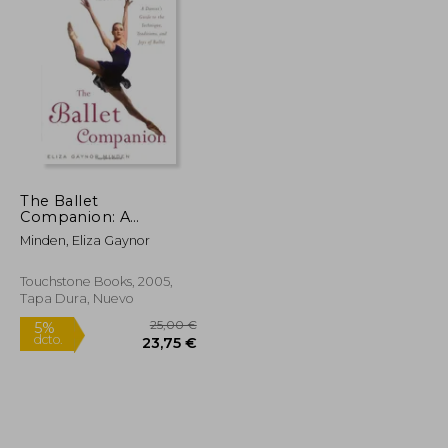
The Ballet
Companion: A
Dancer's Guide to the
Minden, Eliza Gaynor
Technique, Traditions
and Joys of Ballet (en
Inglés)
Touchstone Books, 2005,
Tapa Dura, Nuevo