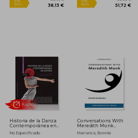
5,00 €
40,14 €
5%
5%
dcto.
dcto.
,25 €
38,13 €
Historia de la Danza
Conversations With
Contemporánea en
Meredith Monk
España Iii: De la Crisis
(Expanded Edition) (en
No Especificado
Marranca, Bonnie
Económica de 2008 a
Inglés)