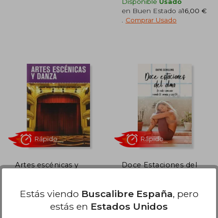
Disponible
Usado
en Buen Estado a
16,00 €
.
Comprar Usado
2,49 €
18,69 €
5%
5%
dcto.
dcto.
,87 €
17,76 €
Artes escénicas y
Doce Estaciones del
danza. Eso
Alma / Twelve Stages
of the Soul
Varios Autores
Schilling, Dafne
Estás viendo
Buscalibre España
, pero
Algar, Tapa Blanda, Nuevo
Grijalbo, 2022, 1 Edición,
estás en
Estados Unidos
Tapa Blanda, Nuevo