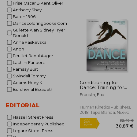
Frise Oscar B Kent Oliver
3
5%
dcto.
37
Anthony Shay
Baron 1906
Dancecoloringbooks Com
Gullette Alan Sidney Fryer
Donald
Anna Paskevska
Anon
Feuillet Raoul Auger
Lachini Fariborz
Ramsay Burt
Swindali Tommy
Conditioning for
Adams Huey K
Dance: Training for
Burchenal Elizabeth
Whole-Body
Franklin, Eric
Coordination and
Efficiency (en Inglés)
EDITORIAL
Human Kinetics Publishers,
2018, Tapa Blanda, Nuevo
Hassell Street Press
Independently Published
Legare Street Press