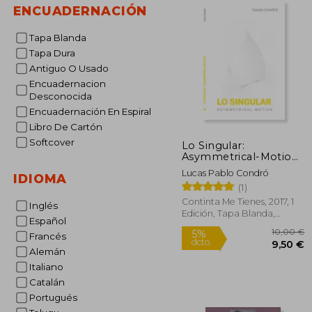
ENCUADERNACIÓN
Tapa Blanda
Tapa Dura
Antiguo O Usado
Encuadernacion
Desconocida
Encuadernación En Espiral
Libro De Cartón
Softcover
Lo Singular:
Asymmetrical-Motion
(Escénicas)
Lucas Pablo Condró
IDIOMA
(1)
Continta Me Tienes, 2017, 1
Inglés
Edición, Tapa Blanda,
Español
Nuevo
Francés
Alemán
Italiano
Catalán
1
5%
Portugués
dcto.
9