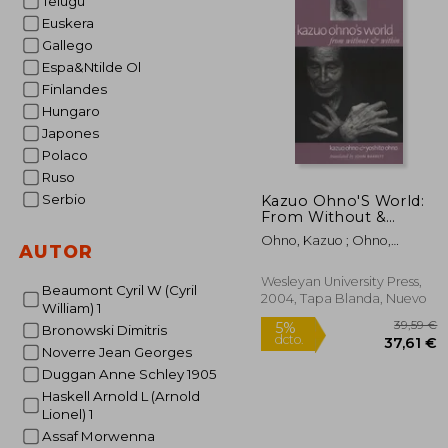
Telugu
Euskera
Gallego
Espa&Ntilde Ol
Finlandes
Hungaro
Japones
Polaco
Ruso
Serbio
Kazuo Ohno'S World:
From Without &
Within (en Inglés)
Ohno, Kazuo ; Ohno,
AUTOR
Yoshito ; Barrett, John
Wesleyan University Press,
Beaumont Cyril W (Cyril
2004, Tapa Blanda, Nuevo
William) 1
Bronowski Dimitris
Noverre Jean Georges
Duggan Anne Schley 1905
Haskell Arnold L (Arnold
Lionel) 1
Assaf Morwenna