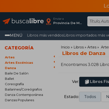
L
Enviar a
Provincia De Madrid
MENÚ
Libros más vendidos
Libros importados más v
Inicio
Libros
Artes
Arte
CATEGORÍA
Libros de Danza
Artes
Artes Escénicas
Encontramos 3.028 Libr
Danza
Baile De Salón
Ballet
Ver:
Libros Fí
Coreografía
Bailarines/Coreógrafos
Danza Contemporánea
Estado:
Todos
N
Danzas Populares