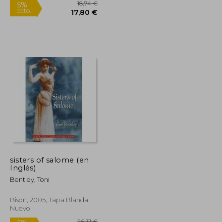
5,95 €
18,74 €
5%
sisters of salome (en
dcto.
5,65 €
17,80 €
Inglés)
Bentley, Toni
Bison, 2005, Tapa Blanda,
Nuevo