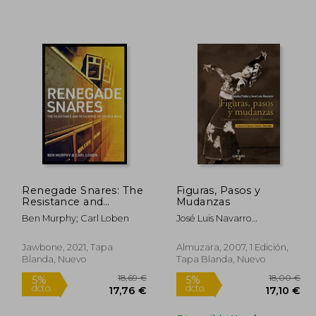
9,59 €
58,50 €
5%
5%
dcto.
dcto.
,61 €
55,58 €
Renegade Snares: The
Figuras, Pasos y
Resistance and
Mudanzas
Resilience of Drum &
Ben Murphy; Carl Loben
José Luis Navarro
Bass (en Inglés)
García,Eulalia Pablo Lozano
Jawbone, 2021, Tapa
Almuzara, 2007, 1 Edición,
Blanda, Nuevo
Tapa Blanda, Nuevo