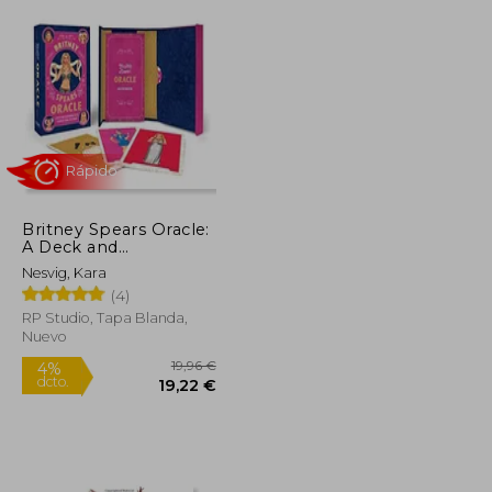
Britney Spears Oracle:
Rápido
A Deck and
Guidebook to be
Nesvig, Kara
Stronger Than
(4)
Yesterday (en Inglés)
RP Studio, Tapa Blanda,
Nuevo
37,50 €
19,96 €
4%
dcto.
35,63 €
19,22 €