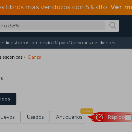
os libros más vendidos con 5% dto
Ver m
endidos
Libros con envío Rápido
Opiniones de clientes
s escénicas
Danza
os
sicos
Nuevo
uevos
Usados
Anticuarios
Rápido