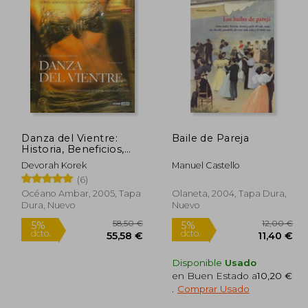
Danza del Vientre:
Baile de Pareja
Historia, Beneficios,
Estilos, Movimientos,
Devorah Korek
Manuel Castello
mu Sica, Vestuario: La
(6)
Danza mas Sensual del
Mundo, Explicada
Océano Ambar, 2005, Tapa
Olaneta, 2004, Tapa Dura,
Paso a Paso
Dura, Nuevo
Nuevo
Disponible
Usado
en Buen Estado a
10,20 €
.
Comprar Usado