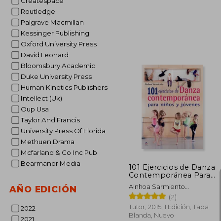
Createspace
Routledge
Palgrave Macmillan
Kessinger Publishing
Oxford University Press
David Leonard
Bloomsbury Academic
3
5%
dcto.
Duke University Press
30
Human Kinetics Publishers
Intellect (Uk)
Oup Usa
Taylor And Francis
University Press Of Florida
Methuen Drama
Mcfarland & Co Inc Pub
Bearmanor Media
101 Ejercicios de Danza
Contemporánea Para
Niños y Jóvenes
Ainhoa Sarmiento
AÑO EDICIÓN
Saracibar
(2)
Tutor, 2015, 1 Edición, Tapa
2022
Blanda, Nuevo
2021