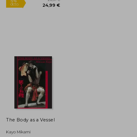
54,44 €
26,31 €
5%
dcto.
51,72 €
24,99 €
The Body as a Vessel
Kayo Mikami