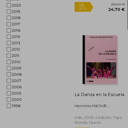
2020
2019
2018
2017
2016
2015
2013
2012
2011
2010
2009
2008
26
5%
dcto.
2007
24
2006
2005
La Danza en la Escuela
2000
1998
Herminia M&Ordf;
Garc&Iacute;A Ruso
Inde, 2009, 4 Edición, Tapa
Blanda, Nuevo