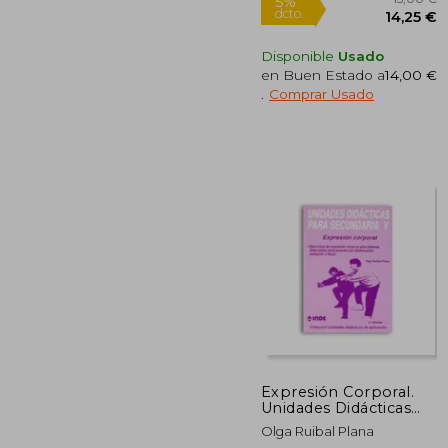
Disponible
Usado
en Buen Estado a
14,00 €
.
Comprar Usado
1
5%
dcto.
14
Expresión Corporal.
Unidades Didácticas
Para Secundaria v
Olga Ruibal Plana
(Libro+ Cd): Ejercicios