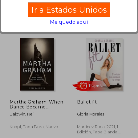
Ir a Estados Unidos
Rápido
Rápido
Me quedo aquí
,00 €
33,95 €
5%
5%
dcto.
dcto.
,70 €
32,25 €
Martha Graham: When
Ballet fit
Dance Became
Modern (en Inglés)
Baldwin, Neil
Gloria Morales
Knopf, Tapa Dura, Nuevo
Martínez Roca, 2021, 1
Edición, Tapa Blanda,
Nuevo