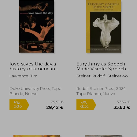
love saves the day,a
Eurythmy as Speech
history of american
Made Visible: Speech
dance music culture,
Eurythmy Course (Cw
Lawrence, Tim
Steiner, Rudolf ; Steiner-Von
1970-1979 (en Inglés)
279) (en Inglés)
Sivers, Marie ; Frederickson,
Coralee
Duke University Press, Tapa
Rudolf Steiner Press, 2024,
Blanda, Nuevo
Tapa Blanda, Nuevo
0,00 €
29,91 €
5%
5%
dcto.
dcto.
,50 €
28,42 €