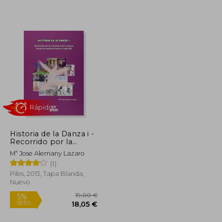
12,00 €
25,00 €
5%
dcto.
11,40 €
23,75 €
Historia de la Danza i -
Recorrido por la
Evolucion de la Danza
Mª Jose Alemany Lazaro
Desde los Origenes
(1)
Hasta el Siglo xix
Piles, 2013, Tapa Blanda,
Nuevo
Rápido