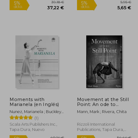
Rápido
6,50 €
39,18 €
5%
5%
Moments with
Movement at the Still
dcto.
dcto.
,68 €
37,22 €
Marianela (en Inglés)
Point: An ode to
Dance (en Inglés)
Nunez, Marianela ; Buckley,
Mann, Mark ; Rivera, Chita
Maria-Helena
(1)
Scala Arts Publishers Inc.,
Rizzoli International
Tapa Dura, Nuevo
Publications, Tapa Dura,
Nuevo