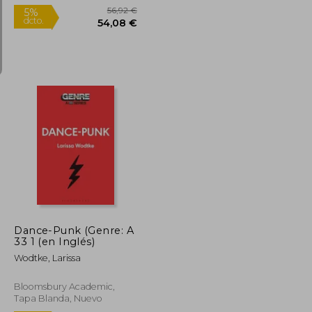
Nuevo
19,90 €
56,92 €
5%
dcto.
18,91 €
54,08 €
Dance-Punk (Genre: A
33 1 (en Inglés)
Wodtke, Larissa
Bloomsbury Academic,
Tapa Blanda, Nuevo