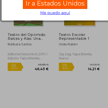
Ir a Estados Unidos
Me quedo aquí
14,00 €
10,00
5%
5%
dcto.
dcto.
13,30 €
9,50
Teatro del Oprimido.
Teatro Escolar
Raíces y Alas: Una
Representable 1
teoría de la praxis
Bárbara Santos
Unda Rubén
Editorial Descontrol, 2017, 1
Zig-Zag, Tapa Blanda,
Edición, Tapa Blanda,
Nuevo
Nuevo