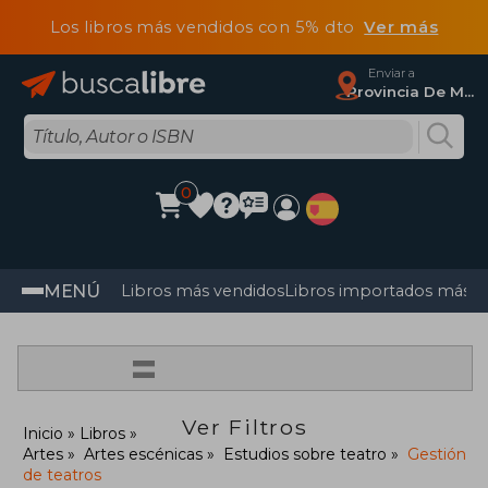
Los libros más vendidos con 5% dto
Ver más
Enviar a
Provincia De Madrid
0
MENÚ
Libros más vendidos
Libros importados más v
=
Ver Filtros
Inicio
Libros
Artes
Artes escénicas
Estudios sobre teatro
Gestión
de teatros