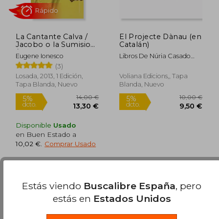
20,02 €
5%
dcto.
19,02 €
68,99
La Cantante Calva /
El Projecte Dànau (en
Jacobo o la Sumision
Catalán)
/ el Porvenir Esta en
Eugene Ionesco
Libros De Núria Casado
lo s Huevos
Gual
(3)
Losada, 2013, 1 Edición,
Voliana Edicions,, Tapa
Tapa Blanda, Nuevo
Blanda, Nuevo
Disponible
Usado
en Buen Estado a
10,02 €
.
Comprar Usado
Rápido
Estás viendo
Buscalibre España
, pero
estás en
Estados Unidos