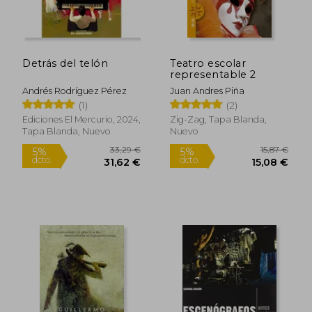
Detrás del telón
Teatro escolar
representable 2
Andrés Rodríguez Pérez
Juan Andres Piña
(1)
(2)
Ediciones El Mercurio, 2024,
Zig-Zag, Tapa Blanda,
Tapa Blanda, Nuevo
Nuevo
33,29 €
15,87
5%
5%