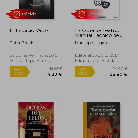
El Espacio Vacio
La Obra de Teatro:
Manual Técnico de
Artes Escénicas
Peter Brook
Mar López Ligero
Ediciones Península, 2015, 1
Editorial Uoc, S.L., 2017, 1
Edición, Tapa Blanda,
Edición, Tapa Blanda,
Rápido
Rápido
Nuevo
Nuevo
14,95 €
24,00
5%
5%
dcto.
dcto.
14,20 €
22,80