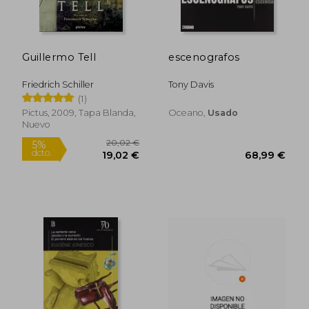
dcto.
dcto.
31,62 €
15,08
Guillermo Tell
escenografos
Friedrich Schiller
Tony Davis
(1)
Pictus, 2009, Tapa Blanda,
Oceano,
Usado
Nuevo