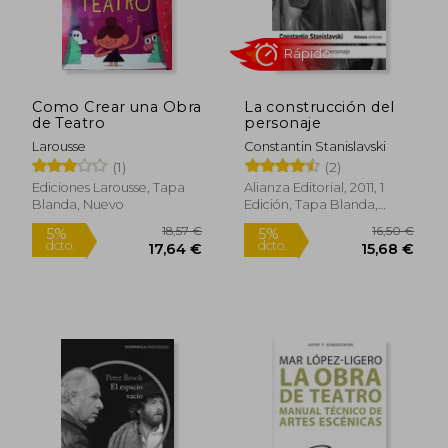
Como Crear una Obra
La construcción del
de Teatro
personaje
Larousse
Constantin Stanislavski
Rápido
(1)
(2)
Ediciones Larousse, Tapa
Alianza Editorial, 2011, 1
Blanda, Nuevo
Edición, Tapa Blanda,
Nuevo
18,57 €
16,50
5%
5%
dcto.
dcto.
17,64 €
15,68