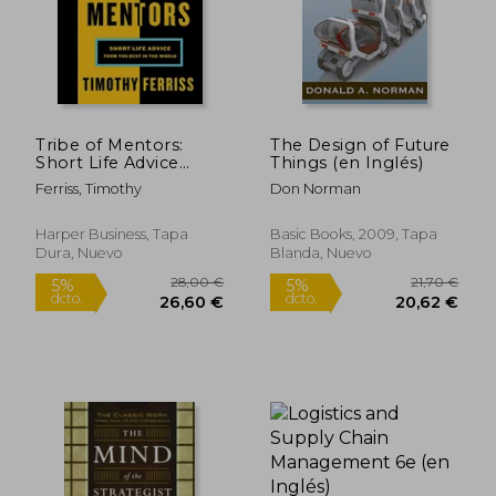
19,50 €
24,95
5%
5%
dcto.
dcto.
18,53 €
23,70
Tribe of Mentors:
The Design of Future
Short Life Advice
Things (en Inglés)
From the Best in the
Ferriss, Timothy
Don Norman
World (en Inglés)
Harper Business, Tapa
Basic Books, 2009, Tapa
Dura, Nuevo
Blanda, Nuevo