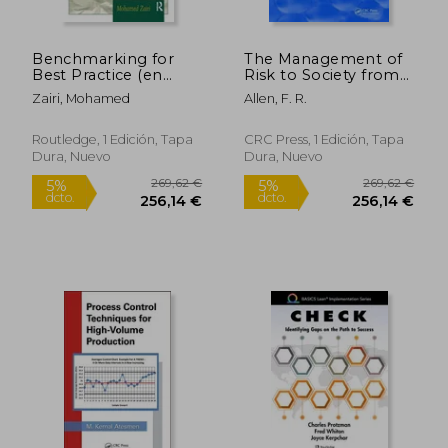
Benchmarking for
The Management of
Best Practice (en
Risk to Society from
Inglés)
Potential Accidents:
Zairi, Mohamed
Allen, F. R.
The Main Report of
the Ukaea Working
Group on the Risks
Routledge, 1 Edición, Tapa
CRC Press, 1 Edición, Tapa
to Society from
Dura, Nuevo
Dura, Nuevo
Potential Major Ac
(en Inglés)
327,41 €
166,24
5%
5%
dcto.
dcto.
311,04 €
157,93