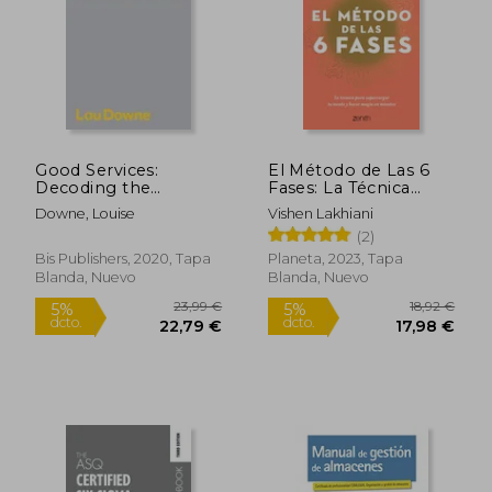
Good Services:
El Método de Las 6
Decoding the
Fases: La Técnica
Mystery of What
Probada Para
Downe, Louise
Vishen Lakhiani
Makes a Good Service
Supercargar Tu
(2)
(en Inglés)
Mente, Lograr Tus
Objetivos Y Hacer
Bis Publishers, 2020, Tapa
Planeta, 2023, Tapa
Magia En Minutos: La
Blanda, Nuevo
Blanda, Nuevo
Técnica Probada Para
Superca
23,99 €
18,92
5%
5%
dcto.
dcto.
22,79 €
17,98