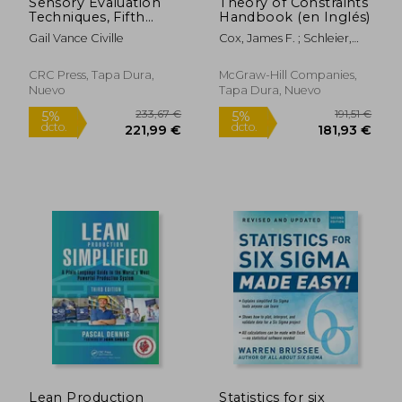
Sensory Evaluation
Theory of Constraints
Techniques, Fifth
Handbook (en Inglés)
Edition
Gail Vance Civille
Cox, James F. ; Schleier,
John
CRC Press, Tapa Dura,
McGraw-Hill Companies,
Nuevo
Tapa Dura, Nuevo
310,15 €
110,1
5%
5%
dcto.
dcto.
294,64 €
104,64
Lean Production
Statistics for six