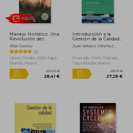
Manejo Holístico. Una
Introducción a la
27,15 €
61,24
5%
5%
Revolución del
Gestión de la Calidad:
dcto.
dcto.
25,79 €
58,18
Sentido Común Para
Generalidades y
Allan Savory
Juan Velasco Sánchez;
Regenerar Nuestro
Control Estadístico.
Juan Antonio Campins
(5)
Ambiente - Allan
Teoría y Práctica
Masriera
Savory; Jody
(Empresa y Gestion
Libros Cóndor, 2019, Tapa
Piramide, 2005, 1 Edición,
Butterfield - Libro
Blanda, Nuevo
Tapa Blanda, Nuevo
Físico
Rápido