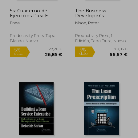
5s: Cuaderno de
The Business
157,69 €
57,49
5%
5%
Ejercicios Para El
Developer's
dcto.
dcto.
149,81 €
54,62
Participante (en
Playbook:
Enna
Nixon, Peter
Inglés)
Relationship Selling
Principles and the
DNA of Dialogue
Productivity Press, Tapa
Productivity Press, 1
Selling (en Inglés)
Blanda, Nuevo
Edición, Tapa Dura, Nuevo