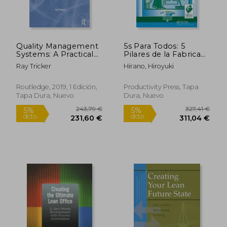
Quality Management
5s Para Todos: 5
Systems: A Practical
Pilares de la Fabrica
Guide to Standards
Visual (en Inglés)
Ray Tricker
Hirano, Hiroyuki
Implementation (en
Inglés)
Routledge, 2019, 1 Edición,
Productivity Press, Tapa
Tapa Dura, Nuevo
Dura, Nuevo
57,03 €
87,19
5%
5%
dcto.
dcto.
54,18 €
82,83