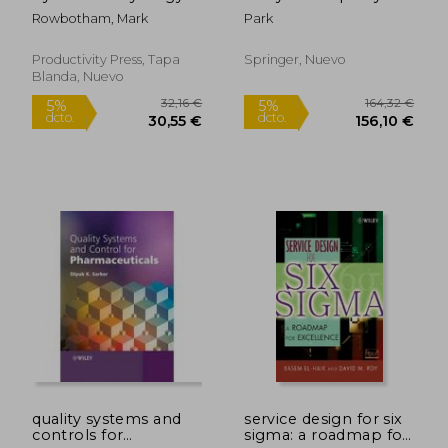
Improving Decision-
engineering (en
Rowbotham, Mark
Park
Making and Cost
Inglés)
Efficiency in Business
and Commercial
Productivity Press, Tapa
Springer, Nuevo
Environments (en
Blanda, Nuevo
Inglés)
326,50 €
35,53
5%
5%
dcto.
dcto.
310,17 €
33,75
quality systems and
service design for six
controls for
sigma: a roadmap for