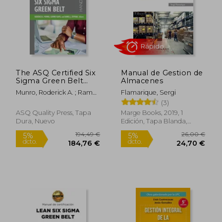
The ASQ Certified Six
Manual de Gestion de
Sigma Green Belt
Almacenes
Handbook (en Inglés)
Munro, Roderick A. ; Ramu,
Flamarique, Sergi
Govindarajan ; Zrymiak,
(3)
Daniel J.
ASQ Quality Press, Tapa
Marge Books, 2019, 1
Dura, Nuevo
Edición, Tapa Blanda,
Rápido
Nuevo