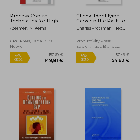
Process Control
Check: Identifying
Techniques for High-
Gaps on the Path to
Volume Production
Success (Basics
Atesmen, M. Kemal
Charles Protzman; Fred
(en Inglés)
Lean®
Whiton; Joyce Kerpchar
Implementation) (en
Inglés)
CRC Press, Tapa Dura,
Productivity Press, 1
Nuevo
Edición, Tapa Blanda,
Nuevo