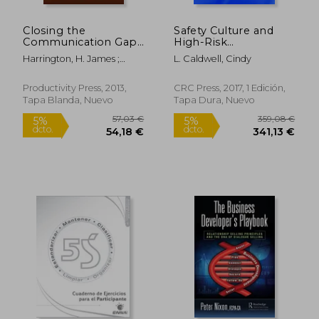
269,62 €
269,62
5%
5%
dcto.
dcto.
256,14 €
256,14
Closing the
Safety Culture and
Communication Gap:
High-Risk
An Effective Method
Environments: A
Harrington, H. James ;
L. Caldwell, Cindy
for Achieving Desired
Leadership
Lewis, Robert
Results (en Inglés)
Perspective (en
Inglés)
Productivity Press, 2013,
CRC Press, 2017, 1 Edición,
Tapa Blanda, Nuevo
Tapa Dura, Nuevo