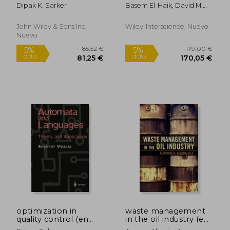
pharmaceuticals
excellence
Dipak K. Sarker
Basem El-Haik, David M.
Roy
John Wiley & Sons Inc,
Wiley-Interscience, Nuevo
Nuevo
123,73 €
49,86
5%
5%
dcto.
dcto.
117,54 €
47,37
optimization in
waste management
quality control (en
in the oil industry (en
Inglés)
Inglés)