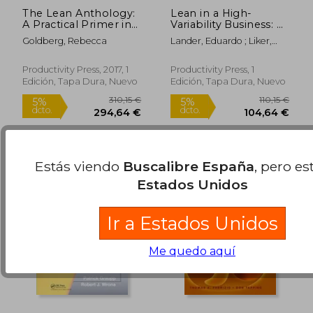
The Lean Anthology:
Lean in a High-
A Practical Primer in
Variability Business: A
Continual
Graphic Novel about
Goldberg, Rebecca
Lander, Eduardo ; Liker,
Improvement (en
Lean and People at
Jeffrey K. ; Root, Thomas E.
Inglés)
Zingerman's Mail
Order (en Inglés)
Productivity Press, 2017, 1
Productivity Press, 1
Edición, Tapa Dura, Nuevo
Edición, Tapa Dura, Nuevo
28,26 €
70,18
5%
5%
dcto.
dcto.
26,85 €
66,67
Estás viendo
Buscalibre España
, pero es
Estados Unidos
Ir a Estados Unidos
Me quedo aquí