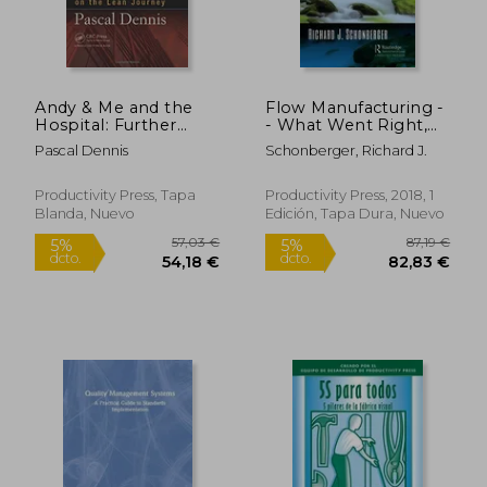
Andy & Me and the
Flow Manufacturing -
Hospital: Further
- What Went Right,
Adventures on the
What Went Wrong:
Pascal Dennis
Schonberger, Richard J.
Lean Journey
101 Mini-Case Studies
That Reveal Lean's
Successes and
Productivity Press, Tapa
Productivity Press, 2018, 1
Failures (en Inglés)
Blanda, Nuevo
Edición, Tapa Dura, Nuevo
37,95 €
230,09
5%
5%
dcto.
dcto.
36,05 €
218,59