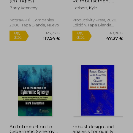
(en Inglés)
Reimbursement:
Concepts and
Barry Kennedy
Herbert, Kyle
Principles (en Inglés)
Mcgraw-Hill Companies,
Productivity Press, 2020, 1
2000, Tapa Blanda, Nuevo
Edición, Tapa Blanda,
Nuevo
233,67 €
191,5
5%
5%
dcto.
dcto.
221,99 €
181,93
An Introduction to
robust design and
Cybernetic Synergy:
analysis for quality