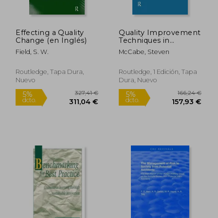
Effecting a Quality
Quality Improvement
Change (en Inglés)
Techniques in
Construction:
Field, S. W.
McCabe, Steven
Principles and
Methods (en Inglés)
Routledge, Tapa Dura,
Routledge, 1 Edición, Tapa
Nuevo
Dura, Nuevo
327,41 €
145,86
5%
5%
dcto.
dcto.
311,04 €
138,57