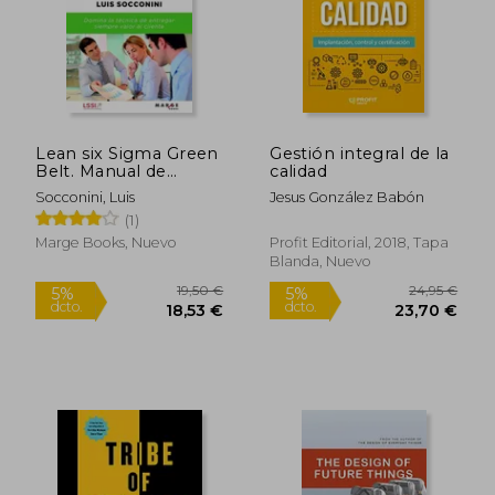
194,49 €
26,00
5%
5%
dcto.
dcto.
184,76 €
24,70
Lean six Sigma Green
Gestión integral de la
Belt. Manual de
calidad
Certificacion
Socconini, Luis
Jesus González Babón
(1)
Marge Books, Nuevo
Profit Editorial, 2018, Tapa
Blanda, Nuevo