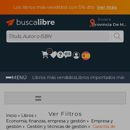
Los libros más vendidos con 5% dto
Ver más
Enviar a
Provincia De Madrid
0
MENÚ
Libros más vendidos
Libros importados más v
=
Ver Filtros
Inicio
Libros
Economía, finanzas, empresa y gestión
Empresa y
gestión
Gestión y técnicas de gestión
Garantía de