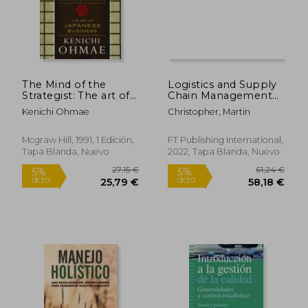
28,00 €
21,70
5%
5%
dcto.
dcto.
26,60 €
20,62
The Mind of the
Logistics and Supply
Strategist: The art of
Chain Management
Japanese Business
6e (en Inglés)
Kenichi Ohmae
Christopher, Martin
(en Inglés)
Mcgraw Hill, 1991, 1 Edición,
FT Publishing International,
Tapa Blanda, Nuevo
2022, Tapa Blanda, Nuevo