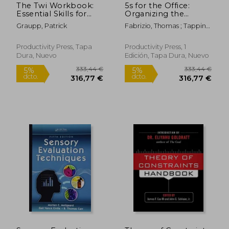
The Twi Workbook:
5s for the Office:
Essential Skills for
Organizing the
Supervisors, Second
Workplace to
Graupp, Patrick
Fabrizio, Thomas ; Tapping,
Edition (en Inglés)
Eliminate Waste (en
Don
Inglés)
Productivity Press, Tapa
Productivity Press, 1
Dura, Nuevo
Edición, Tapa Dura, Nuevo
82,91 €
105,92
5%
5%
dcto.
dcto.
78,77 €
100,63