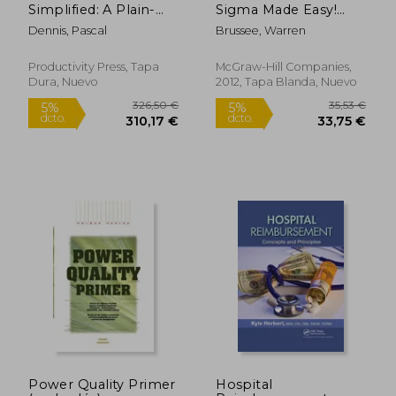
Simplified: A Plain-
Sigma Made Easy!
Language Guide to
Revised and
Dennis, Pascal
Brussee, Warren
the World's Most
Expanded Second
Powerful Production
Edition (en Inglés)
System (en Inglés)
Productivity Press, Tapa
McGraw-Hill Companies,
Dura, Nuevo
2012, Tapa Blanda, Nuevo
333,44 €
333,44
5%
5%
dcto.
dcto.
316,77 €
316,77
Power Quality Primer
Hospital