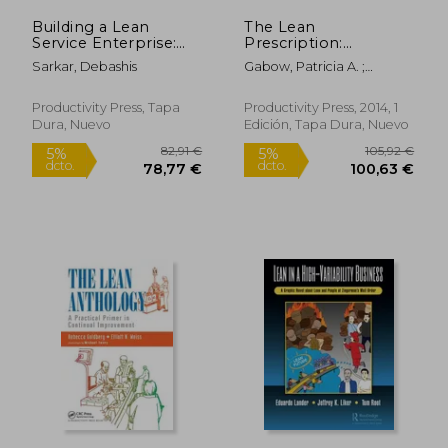
Building a Lean
The Lean
Service Enterprise:
Prescription:
Reflections of a Lean
Powerful Medicine
Sarkar, Debashis
Gabow, Patricia A. ;
Management
for Our Ailing
Goodman, Philip L.
57,03 €
359,08
5%
5%
Practitioner (en
Healthcare System
dcto.
dcto.
54,18 €
341,13
Inglés)
(en Inglés)
Productivity Press, Tapa
Productivity Press, 2014, 1
Dura, Nuevo
Edición, Tapa Dura, Nuevo