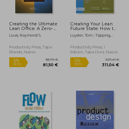
Creating the Ultimate
Creating Your Lean
Lean Office: A Zero-
Future State: How to
Waste Environment
Move from Seeing to
Louis, Raymond S.
Luyster, Tom ; Tapping,
with Process
Doing (en Inglés)
Don
Automation (en
Inglés)
Productivity Press, Tapa
Productivity Press, 1
Blanda, Nuevo
Edición, Tapa Dura, Nuevo
243,79 €
327,41
5%
5%
dcto.
dcto.
231,60 €
311,04