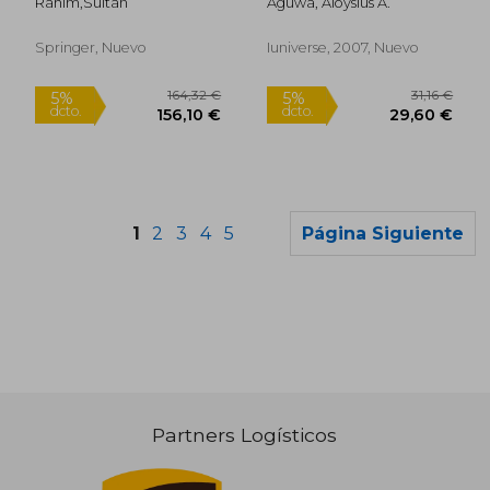
Rahim,sultan
Aguwa, Aloysius A.
Springer, Nuevo
Iuniverse, 2007, Nuevo
1
2
3
4
5
Página Siguiente
Partners Logísticos
32,16 €
164,32
5%
5%
dcto.
dcto.
30,55 €
156,10