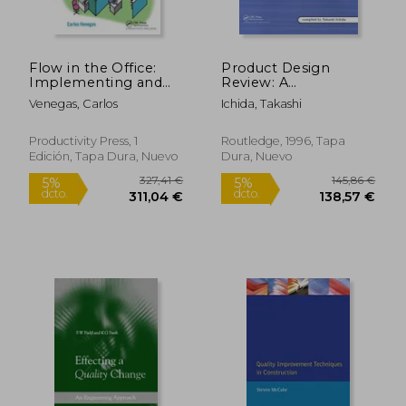
Flow in the Office:
Product Design
Implementing and
Review: A
Sustaining Lean
Methodology for
Venegas, Carlos
Ichida, Takashi
Improvements (en
Error-Free Product
Inglés)
Development (en
Inglés)
Productivity Press, 1
Routledge, 1996, Tapa
Edición, Tapa Dura, Nuevo
Dura, Nuevo
85,79 €
327,41
5%
5%
dcto.
dcto.
81,50 €
311,04