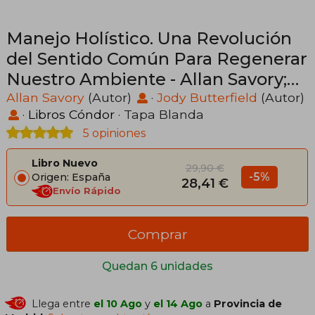
Manejo Holístico. Una Revolución
del Sentido Común Para Regenerar
Nuestro Ambiente - Allan Savory;
Jody Butterfield - Libro Físico
Allan Savory
(Autor)
·
Jody Butterfield
(Autor)
·
Libros Cóndor
· Tapa Blanda
5 opiniones
Libro Nuevo
29,90 €
-5%
Origen: España
28,41 €
Envío Rápido
Comprar
Quedan 6 unidades
Llega entre
el 10 Ago
y
el 14 Ago
a
Provincia de