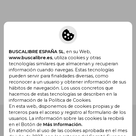
Suscríbete para recibir ofertas y
promociones
BUSCALIBRE ESPAÑA SL
, en su Web,
www.buscalibre.es
, utiliza cookies y otras
tecnologías similares que almacenan y recuperan
¿Necesitas ayuda?
información cuando navegas. Estas tecnologías
pueden servir para finalidades diversas, como
reconocer a un usuario y obtener información de sus
Ir a Centro de Soporte
hábitos de navegación. Los usos concretos que
hacemos de estas tecnologías se describen en la
información de la Política de Cookies.
En esta web, disponemos de cookies propias y de
terceros para el acceso y registro al formulario de los
Buscalibre España
. Calle Energía, 65, Nave 3 (08940),
usuarios. La información sobre las cookies la recibirá
Cornellà de Llobregat, Barcelona. Derechos Reservados.
en el Botón de
Más Información.
En atención al uso de las cookies aprobada en el mes