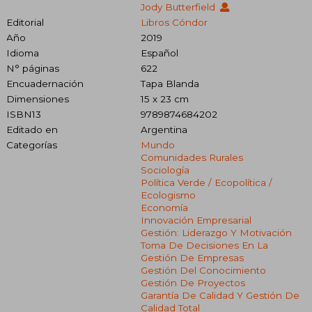
Jody Butterfield
Editorial
Libros Cóndor
Año
2019
Idioma
Español
N° páginas
622
Encuadernación
Tapa Blanda
Dimensiones
15 x 23 cm
ISBN13
9789874684202
Editado en
Argentina
Categorías
Mundo
Comunidades Rurales
Sociología
Política Verde / Ecopolítica /
Ecologismo
Economía
Innovación Empresarial
Gestión: Liderazgo Y Motivación
Toma De Decisiones En La
Gestión De Empresas
Gestión Del Conocimiento
Gestión De Proyectos
Garantía De Calidad Y Gestión De
Calidad Total