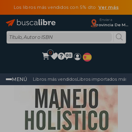
Los libros más vendidos con 5% dto
Ver más
Enviar a
Provincia De Madrid
0
MENÚ
Libros más vendidos
Libros importados más v