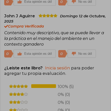
0
0
Esta opinión es útil
No es útil
John J Aguirre
Domingo 12 de Octubre,
2025
Compra Verificada
Contenido muy descriptivo, que se puede llevar a
la práctica en el manejo del ambiente en un
contexto ganadero
0
0
Esta opinión es útil
No es útil
¿Leíste este libro?
Inicia sesión
para poder
agregar tu propia evaluación
.
100% (5)
0% (0)
0% (0)
0% (0)