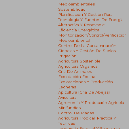
Medioambientales
Sostenibilidad
Planificación Y Gestión Rural
Tecnología Y Fuentes De Energía
Alternativa Y Renovable
Eficiencia Energética
Monitorización/control/verificación
Medioambiental
Control De La Contaminación
Ciencias Y Gestión De Suelos
Irrigación
Agricultura Sostenible
Agricultura Orgánica
Cría De Animales
Explotación Equina
Explotaciones Y Producción
Lecheras
Apicultura (cría De Abejas)
Avicultura
Agronomía Y Producción Agrícola
Minifundios
Control De Plagas
Agricultura Tropical: Práctica Y
Técnicas
Ingeniería Forestal Y Silvicultura: