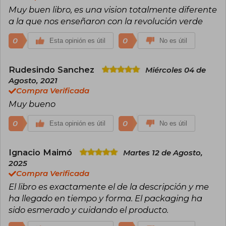
reconocido internacionalmente, incluyendo el
Muy buen libro, es una vision totalmente diferente
Premio Banksia Internacional en 2003 y el
a la que nos enseñaron con la revolución verde
Buckminster Fuller Challenge en 2010.
0
0
Esta opinión es útil
No es útil
Rudesindo Sanchez
Miércoles 04 de
Agosto, 2021
Compra Verificada
Muy bueno
0
0
Esta opinión es útil
No es útil
Ignacio Maimó
Martes 12 de Agosto,
2025
Compra Verificada
El libro es exactamente el de la descripción y me
ha llegado en tiempo y forma. El packaging ha
sido esmerado y cuidando el producto.