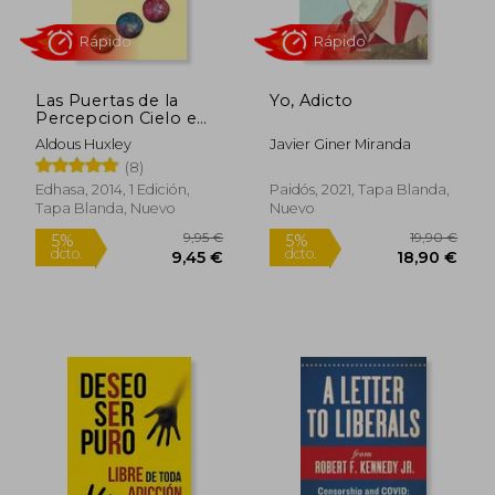
Rápido
Las Puertas de la
Yo, Adicto
Percepcion Cielo e
Infierno
Aldous Huxley
Javier Giner Miranda
(8)
Edhasa, 2014, 1 Edición,
Paidós, 2021, Tapa Blanda,
Tapa Blanda, Nuevo
Nuevo
23,90 €
30,59
5%
5%
dcto.
dcto.
22,71 €
29,06