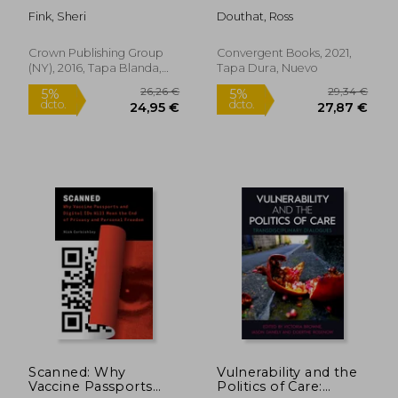
Death in a Storm-
Discovery (en Inglés)
Fink, Sheri
Douthat, Ross
Ravaged Hospital (en
Inglés)
Crown Publishing Group
Convergent Books, 2021,
(NY), 2016, Tapa Blanda,
Tapa Dura, Nuevo
Nuevo
21,69 €
15,95
5%
5%
dcto.
dcto.
20,60 €
15,15
Scanned: Why
Vulnerability and the
Vaccine Passports
Politics of Care: