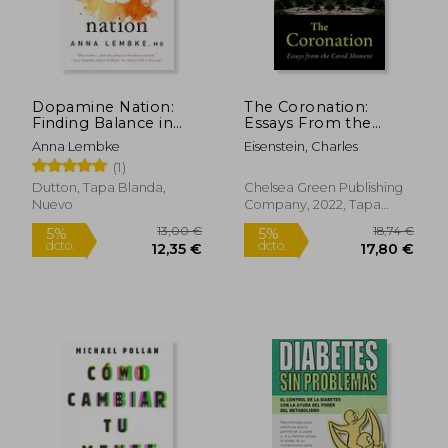
Dopamine Nation:
The Coronation:
Finding Balance in
Essays From the
the age of
Covid Moment (en
Anna Lembke
Eisenstein, Charles
Indulgence (en
Inglés)
25,81 €
22,50
(1)
5%
5%
Inglés)
dcto.
dcto.
24,52 €
21,38
Dutton, Tapa Blanda,
Chelsea Green Publishing
Nuevo
Company, 2022, Tapa
Blanda, Nuevo