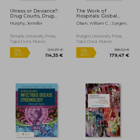
Illness or Deviance?:
The Work of
33,41 €
87,09
5%
5%
Drug Courts, Drug
Hospitals: Global
dcto.
dcto.
31,74 €
82,74
Treatment, and the
Medicine in Local
Murphy, Jennifer
Olsen, William C. ; Sargent,
Ambiguity of
Cultures (en Inglés)
Carolyn ; Olsen, William C.
Addiction (en Inglés)
Temple University Press,
Rutgers University Press,
Tapa Dura, Nuevo
Tapa Dura, Nuevo