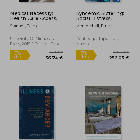
156,32 €
27,50
5%
5%
dcto.
dcto.
148,50 €
26,13
Medical Necessity:
Syndemic Suffering:
Health Care Access
Social Distress,
and the Politics of
Depression, and
Skinner, Daniel
Mendenhall, Emily
Decision Making (en
Diabetes Among
Inglés)
Mexican Immigrant
Wome (en Inglés)
University Of Minnesota
Routledge, Tapa Dura,
Press, 2019, 1 Edición, Tapa
Nuevo
Blanda, Nuevo