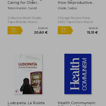
Caring for Older
How Reproductive
Loved Ones Using
Justice can set us
Teten Kanter, Sarah
Wade, Sabia
the Power of Positive
Free (en Inglés)
Emotions (en Inglés)
Collective Book Studio,
Chicago Review Press,
Tapa Blanda, Nuevo
2023, Tapa Dura, Nuevo
43,02 €
38,67
5%
5%
dcto.
dcto.
40,87 €
36,74
Ludopatia. La Ruleta
Health Communism: