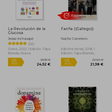
La Revolución de la
Fariña ((Gallego))
46,24 €
4,99
5%
5%
Glucosa
dcto.
dcto.
43,93 €
4,74
Jessie Inchauspé
Nacho Carretero
(52)
Diana, 2022, 1 Edición, Tapa
Edicións Xerais, 2018, 1
Blanda, Nuevo
Edición, Tapa Blanda,
Nuevo
Rápido