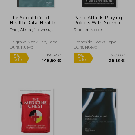
The Social Life of
Panic Attack: Playing
Health Data: Health
Politics With Science
Records and
in the Fight Against
Thiel, Alena ; Ntewusu,
Saphier, Nicole
Knowledge
Covid-19 (en Inglés)
Samuel Aniegye
Production in Ghana
(en Inglés)
Palgrave MacMillan, Tapa
Broadside Books, Tapa
Dura, Nuevo
Dura, Nuevo
78,58 €
34,40
5%
5%
dcto.
dcto.
74,65 €
32,68