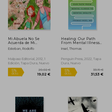
Mi Abuela No Se
Healing: Our Path
Acuerda de Mi
From Mental Illness
Nombre
to Mental Health (en
Esteban, Rodolfo
Insel, Thomas
Inglés)
Malpaso Editorial, 2012, 1
Penguin Press, 2022, Tapa
Edición, Tapa Dura, Nuevo
Dura, Nuevo
20,02 €
33,19
5%
5%
dcto.
dcto.
19,02 €
31,53