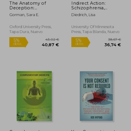
The Anatomy of
Indirect Action:
Deception:
Schizophrenia,
Conspiracy Theories,
Epilepsy, Aids, and
Gorman, Sara E.
Diedrich, Lisa
Distrust, and Public
the Course of Health
Health in America (en
Activism (en Inglés)
Inglés)
Oxford University Press,
University Of Minnesota
Tapa Dura, Nuevo
Press, Tapa Blanda, Nuevo
160,28 €
183,08
5%
5%
dcto.
dcto.
152,27 €
173,93