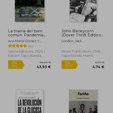
28,62 €
20,90
5%
5%
dcto.
dcto.
27,18 €
19,86
La tiranía del bien
John Barleycorn
común. Pandemia,
(Dover Thrift Editions)
relato y otras
(en Inglés)
Ana María Gómez Y
London, Jack
amenazas 2 edicion
Mariana Morales (editoras),
(4)
Gema Ediciones, 2025, 1
Dover Publications, 2018,
Edición, Tapa Blanda,
Tapa Blanda, Nuevo
Nuevo