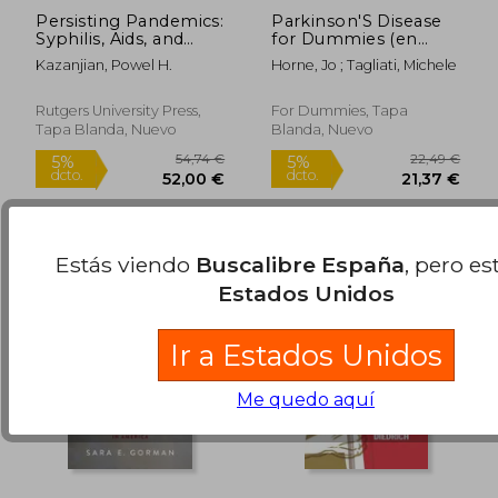
Persisting Pandemics:
Parkinson'S Disease
Syphilis, Aids, and
for Dummies (en
Covid (en Inglés)
Inglés)
Kazanjian, Powel H.
Horne, Jo ; Tagliati, Michele
Rutgers University Press,
For Dummies, Tapa
Tapa Blanda, Nuevo
Blanda, Nuevo
120,37 €
188,92
5%
5%
dcto.
dcto.
114,35 €
179,47
Estás viendo
Buscalibre España
, pero es
Estados Unidos
Ir a Estados Unidos
Me quedo aquí