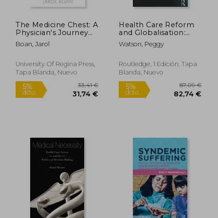
The Medicine Chest: A
Health Care Reform
Physician's Journey
and Globalisation:
Towards
The Us, China and
Boan, Jarol
Watson, Peggy
Reconciliation (en
Europe in
Inglés)
Comparative
Perspective (en
University Of Regina Press,
Routledge, 1 Edición, Tapa
Inglés)
Tapa Blanda, Nuevo
Blanda, Nuevo