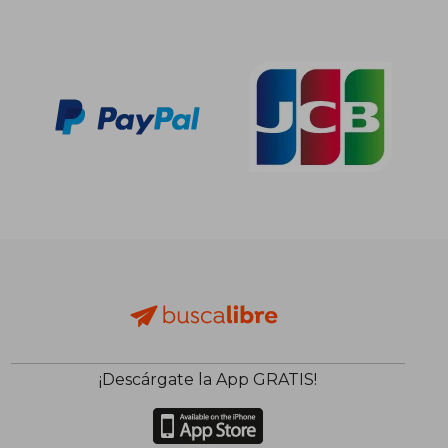
90,97 €
293,83
5%
5%
dcto.
dcto.
86,42 €
279,14
¡Descárgate la App GRATIS!