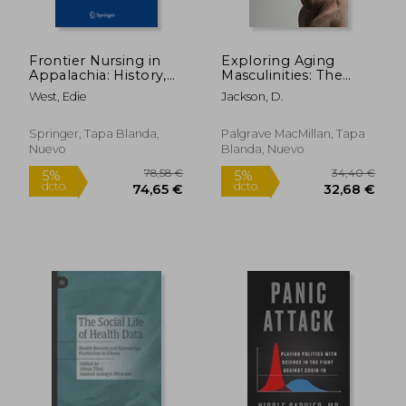
Frontier Nursing in
Exploring Aging
Appalachia: History,
Masculinities: The
Organization and the
Body, Sexuality and
West, Edie
Jackson, D.
Changing Culture of
Social Lives (en
Care (en Inglés)
Inglés)
Springer, Tapa Blanda,
Palgrave MacMillan, Tapa
Nuevo
Blanda, Nuevo
23,77 €
128,22
5%
5%
dcto.
dcto.
22,58 €
121,80