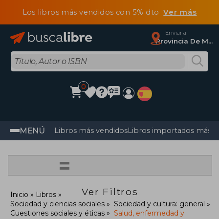
Los libros más vendidos con 5% dto
Ver más
Enviar a
Provincia De Madrid
0
MENÚ
Libros más vendidos
Libros importados más v
=
Ver Filtros
Inicio
Libros
Sociedad y ciencias sociales
Sociedad y cultura: general
Cuestiones sociales y éticas
Salud, enfermedad y