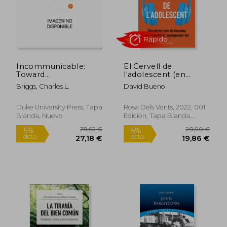
17,50 €
31,41
5%
5%
dcto.
dcto.
16,63 €
29,84
Incommunicable:
El Cervell de
Toward
l'adolescent (en
Communicative
Catalán)
Briggs, Charles L.
David Bueno
Justice in Health and
Medicine (en Inglés)
Duke University Press, Tapa
Rosa Dels Vents, 2022, 001
Blanda, Nuevo
Edición, Tapa Blanda,
Nuevo
Rápido