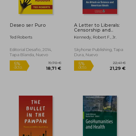
Deseo ser Puro
A Letter to Liberals:
Rápido
Rápido
Censorship and
Covid: An Attack on
Ted Roberts
Kennedy, Robert F., Jr.
Science and American
Ideals (Children’S
Health Defense) (en
Editorial Desafio, 2014,
Skyhorse Publishing, Tapa
Inglés)
Tapa Blanda, Nuevo
Dura, Nuevo
9,95 €
19,90
5%
5%
dcto.
dcto.
9,45 €
18,90