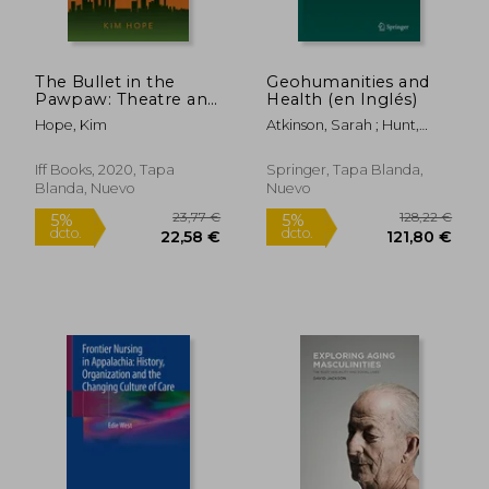
The Bullet in the
Geohumanities and
Pawpaw: Theatre and
Health (en Inglés)
AIDS in South Africa
Hope, Kim
Atkinson, Sarah ; Hunt,
(en Inglés)
Rachel
Iff Books, 2020, Tapa
Springer, Tapa Blanda,
Blanda, Nuevo
Nuevo
19,70 €
22,41
5%
5%
dcto.
dcto.
18,71 €
21,29