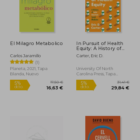
29,34 €
5%
dcto.
27,87 €
149,00
El Milagro Metabolico
In Pursuit of Health
Equity: A History of
Latin American Social
Carlos Jaramillo
Carter, Eric D.
Medicine (en Inglés)
(1)
Planeta, 2021, Tapa
University Of North
Blanda, Nuevo
Carolina Press, Tapa
Blanda, Nuevo