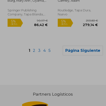
Burg, Mary Ann ; Oyama,
Gaffney, Adam
for Integrated
Oliver
Practice (en Inglés)
Springer Publishing
Routledge, Tapa Dura,
Company, Tapa Blanda,
Nuevo
Nuevo
1
2
3
4
5
Página Siguiente
Partners Logísticos
26,26 €
29,34
5%
5%
dcto.
dcto.
24,95 €
27,87