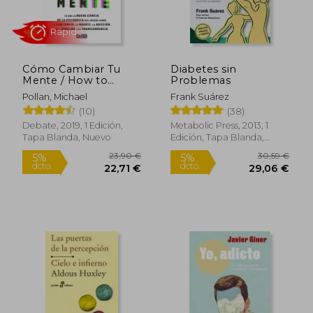
Cómo Cambiar Tu
Diabetes sin
Mente / How to
Problemas
Change Your Mind: Lo
Pollan, Michael
Frank Suárez
Que La Nueva Ciencia
(10)
(38)
de la Psicodelia Nos
Enseña Sobre La
Debate, 2019, 1 Edición,
Metabolic Press, 2013, 1
Conciencia, La
Tapa Blanda, Nuevo
Edición, Tapa Blanda,
13,00 €
18,74
5%
5%
Muerte, La Adicción,
Nuevo
dcto.
dcto.
12,35 €
17,80
La D