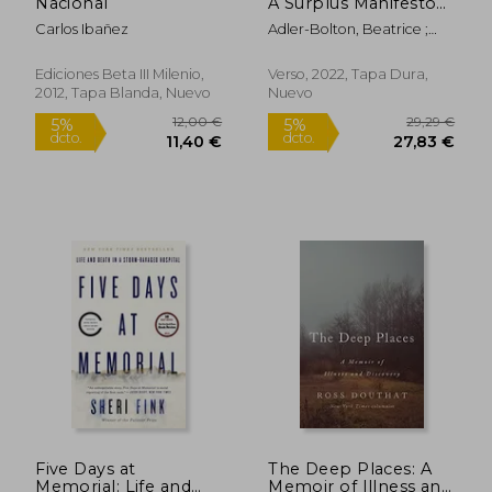
Nacional
A Surplus Manifesto
(en Inglés)
Carlos Ibañez
Adler-Bolton, Beatrice ;
Vierkant, Artie
Ediciones Beta III Milenio,
Verso, 2022, Tapa Dura,
2012, Tapa Blanda, Nuevo
Nuevo
327,29 €
29,31
5%
5%
dcto.
dcto.
310,93 €
27,84
Five Days at
The Deep Places: A
Memorial: Life and
Memoir of Illness and