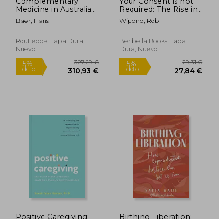
Complementary
Your Consent is not
Medicine in Australia
Required: The Rise in
and New Zealand: Its
Psychiatric
Baer, Hans
Wipond, Rob
Popularisation,
Detentions, Forced
Legitimation and
Treatment, and
Dilemmas (en Inglés)
Abusive
Routledge, Tapa Dura,
Benbella Books, Tapa
Guardianships (en
Nuevo
Dura, Nuevo
Inglés)
54,74 €
22,49
5%
5%
dcto.
dcto.
52,00 €
21,37
Positive Caregiving:
Birthing Liberation: