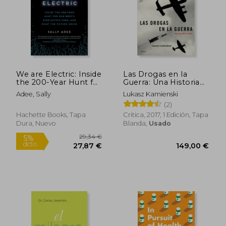
We are Electric: Inside
Las Drogas en la
the 200-Year Hunt for
Guerra: Una Historia
our Body's Bioelectric
Global
Adee, Sally
Lukasz Kamienski
Code, and What the
(2)
Future Holds (en
Inglés)
Hachette Books, Tapa
Critica, 2017, 1 Edición, Tapa
Dura, Nuevo
Blanda,
Usado