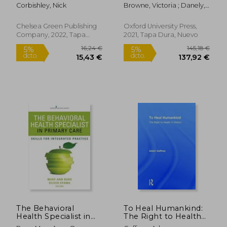
and Digital ids Will
Transdisciplinary
Corbishley, Nick
Browne, Victoria ; Danely,
Mean the end of
Dialogues
Jason ; Rosenow, Doerthe
Privacy and Personal
(Proceedings of the
Freedom (en Inglés)
British Academy) (en
Chelsea Green Publishing
Oxford University Press,
Inglés)
Company, 2022, Tapa
2021, Tapa Dura, Nuevo
Blanda, Nuevo
12,00 €
29,29
5%
5%
dcto.
dcto.
11,40 €
27,83
The Behavioral
To Heal Humankind:
Health Specialist in
The Right to Health
Primary Care: Skills
in History (en Inglés)