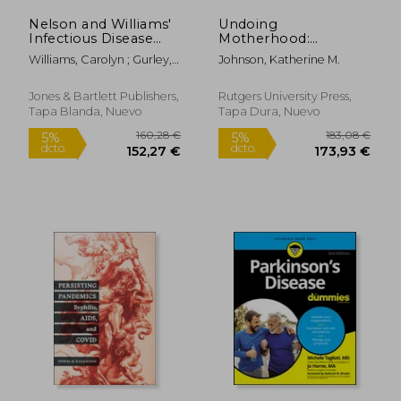
Nelson and Williams'
Undoing
Infectious Disease
Motherhood:
Epidemiology:
Collaborative
Williams, Carolyn ; Gurley,
Johnson, Katherine M.
Theory and Practice
Reproduction and
Emily S.
38,67 €
269,50
5%
5%
(en Inglés)
the
dcto.
dcto.
36,74 €
256,03
Deinstitutionalization
Jones & Bartlett Publishers,
Rutgers University Press,
of U.S. Maternity (en
Tapa Blanda, Nuevo
Tapa Dura, Nuevo
Inglés)