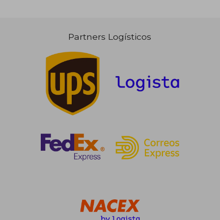
Partners Logísticos
90,31 €
73,09
5%
5%
dcto.
dcto.
85,79 €
69,44