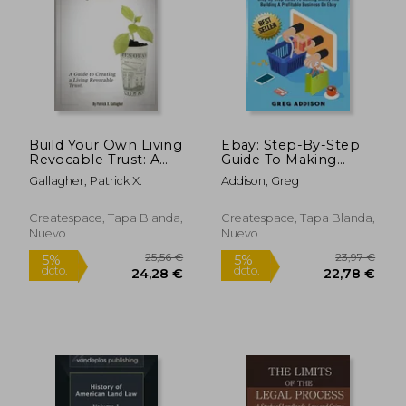
Build Your Own Living
Ebay: Step-By-Step
Revocable Trust: A
Guide To Making
132,03 €
72,75
5%
5%
Guide to Creating a
Money and Building A
Gallagher, Patrick X.
Addison, Greg
dcto.
dcto.
125,43 €
69,12
Living Revocable
Profitable Business
Trust (en Inglés)
On Ebay (en Inglés)
Createspace, Tapa Blanda,
Createspace, Tapa Blanda,
Nuevo
Nuevo