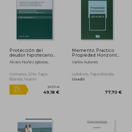
186,93 €
90,33
5%
5%
dcto.
dcto.
177,58 €
85,82
Protección del
Memento Practico
deudor hipotecario
Propiedad Horizontal
(Monografias /
2014 - 2015
Alvaro Nuñez Iglesias
Varios Autores
Derecho Civil)
(Director)
Comares, 2014, Tapa
Lefebvre, Tapa Blanda,
Blanda, Nuevo
Usado