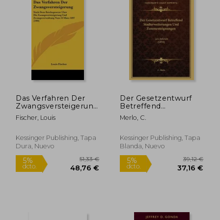
Das Verfahren Der
Der Gesetzentwurf
Zwangsversteigerung:
Betreffend
Nach Dem
Stadterweiterungen
Fischer, Louis
Merlo, C.
Reichsgesetze Uber
Und
Die
Zonenenteignungen:
Zwangsversteigerung
Lex Adickes (1894)
Kessinger Publishing, Tapa
Kessinger Publishing, Tapa
Und
(en Alemán)
Dura, Nuevo
Blanda, Nuevo
Zwangsverwaltung
Vom 24 Marz 1897
(1906) (en Alemán)