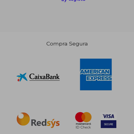
Compra Segura
29,70 €
116,02
5%
5%
dcto.
dcto.
28,21 €
110,22