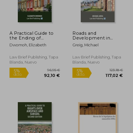
A Practical Guide to
Roads and
the Ending of
Development in
Assured Shorthold
Scotland: A Practical
Dwomoh, Elizabeth
Greig, Michael
Tenancies - Including
Guide (en Inglés)
Notices, Disrepair,
Deposits and
Law Brief Publishing, Tapa
Law Brief Publishing, Tapa
Certificates in
Blanda, Nuevo
Blanda, Nuevo
England (Second
Edition) (en Inglés)
86,44 €
73,87
5%
5%
dcto.
dcto.