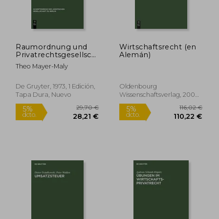
90,31 €
82,09
5%
5%
dcto.
dcto.
85,79 €
77,99
Raumordnung und
Wirtschaftsrecht (en
Privatrechtsgesellschaft
Alemán)
(en Alemán)
Theo Mayer-Maly
De Gruyter, 1973, 1 Edición,
Oldenbourg
Tapa Dura, Nuevo
Wissenschaftsverlag, 2000,
Tapa Dura, Nuevo