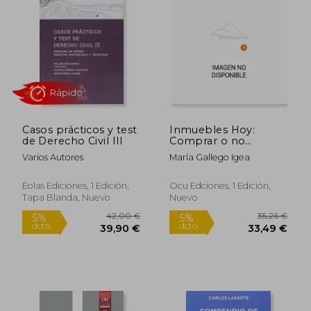
27,40 €
33,52
5%
5%
dcto.
dcto.
26,03 €
31,84
Casos prácticos y test
Inmuebles Hoy:
de Derecho Civil III
Comprar o no
Comprar?
Varios Autores
María Gallego Igea
Eolas Ediciones, 1 Edición,
Ocu Edciones, 1 Edición,
Tapa Blanda, Nuevo
Nuevo
Rápido