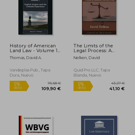
History of American
The Limits of the
Land Law - Volume 1:
Legal Process: A
English Origins and
Study of Landlords,
Thomas, David A.
Nelken, David
the Colonial
Law and Crime (en
Experience (en
Inglés)
19,62 €
17,8
5%
5%
Inglés)
Vandeplas Pub., Tapa
Quid Pro LLC, Tapa
dcto.
dcto.
18,64 €
16,92
Dura, Nuevo
Blanda, Nuevo