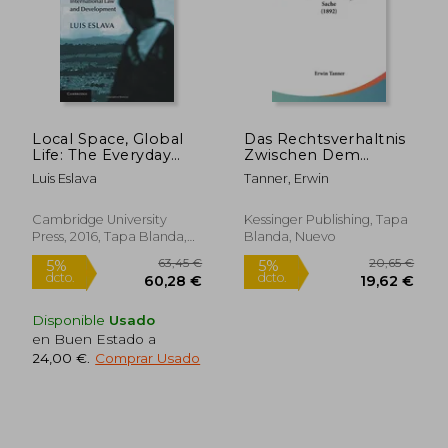
Local Space, Global
Das Rechtsverhaltnis
Life: The Everyday
Zwischen Dem
Operation of
Mieter Und Dem
Luis Eslava
Tanner, Erwin
International law and
Neuen Erwerber
Development (en
Einer Unbeweglichen
Inglés)
Sache (1892) (en
Cambridge University
Kessinger Publishing, Tapa
Alemán)
Press, 2016, Tapa Blanda,
Blanda, Nuevo
Nuevo
16,66 €
37,16
5%
5%
dcto.
dcto.
15,83 €
35,30
Disponible
Usado
en Buen Estado a
24,00 €
.
Comprar Usado