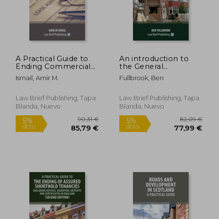
A Practical Guide to
An introduction to
Ending Commercial
the General
Leases in Scotland
Permitted
Ismail, Amir M.
Fullbrook, Ben
(en Inglés)
Development Order
(en Inglés)
Law Brief Publishing, Tapa
Law Brief Publishing, Tapa
Blanda, Nuevo
Blanda, Nuevo
41,21 €
33,80
5%
5%
dcto.
dcto.
39,15 €
32,11