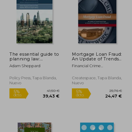
51,33 €
39,12
5%
5%
dcto.
dcto.
48,76 €
37,16
The essential guide to
Mortgage Loan Fraud:
planning law:
An Update of Trends
Decision-making and
Based Upon an
Adam Sheppard
Financial Crime
practice in the UK
Analysis of Suspicious
Enforcement Network
Activity Reports (en
Inglés)
Policy Press, Tapa Blanda,
Createspace, Tapa Blanda,
Nuevo
Nuevo