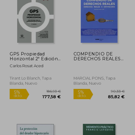
42,00 €
35,26
5%
5%
dcto.
dcto.
39,90 €
33,49
GPS Propiedad
COMPENDIO DE
Horizontal 2ª Edición
DERECHOS REALES
2016
(5ª ED.): DERECHOS
Carlos Rosat Aced
REALES E
HIPOTECARIOS (En
Tirant Lo Blanch, Tapa
MARCIAL PONS, Tapa
Blanda, Nuevo
Blanda, Nuevo