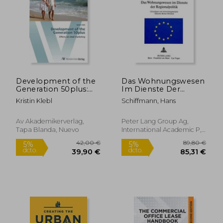
Development of the
Das Wohnungswesen
51,77 €
Generation 50plus:
Im Dienste Der
5%
Effects on retail
Regionalpolitik:
dcto.
49,18 €
77,70
Kristin Klebl
Schiffmann, Hans
marketing
Grundlagen Und
Anwendungsbeispiel
Oestliches Berner
Av Akademikerverlag,
Peter Lang Group Ag,
Oberland (en
Tapa Blanda, Nuevo
International Academic P,
Alemán)
Tapa Blanda, Nuevo