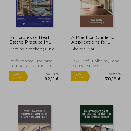
Principles of Real
A Practical Guide to
Estate Practice in
Applications for
Florida: 2nd Edition
Landlord's Consent
Mettling, Stephen ; Cusic,
Shelton, Mark
(en Inglés)
and Variation of
David ; Somers, Jane
Leases (en Inglés)
Performance Programs
Law Brief Publishing, Tapa
Company LLC, Tapa Dura,
Blanda, Nuevo
Nuevo
16,65 €
32,62
5%
5%
dcto.
dcto.
15,82 €
30,99