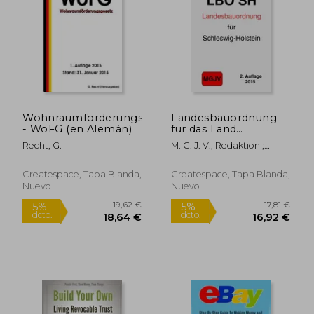
41,50 €
25,76
5%
5%
dcto.
dcto.
39,43 €
24,47
Wohnraumförderungsgesetz
Landesbauordnung
- WoFG (en Alemán)
für das Land
Schleswig-Holstein:
Recht, G.
M. G. J. V., Redaktion ;
LBO Schleswig-
Verlag, Groelsv
Holstein (en Alemán)
Createspace, Tapa Blanda,
Createspace, Tapa Blanda,
Nuevo
Nuevo