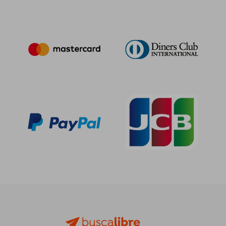
116,02 €
116,02
5%
5%
dcto.
dcto.
110,22 €
110,22