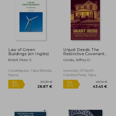
50,10 €
20,10
5%
5%
dcto.
dcto.
47,60 €
19,10
Law of Green
Unjust Deeds: The
Buildings (en Inglés)
Restrictive Covenant
Cases and the Making
Britell, Peter S.
Gonda, Jeffrey D.
of the Civil Rights
Movement (en
Inglés)
Createspace, Tapa Blanda,
University Of North
Nuevo
Carolina Press, Tapa
Blanda, Nuevo