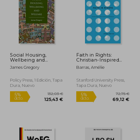
30,39 €
45,74
5%
5%
dcto.
dcto.
28,87 €
43,45
Social Housing,
Faith in Rights:
Wellbeing and
Christian-Inspired
Welfare (en Inglés)
NGOs at Work in the
James Gregory
Barras, Amélie
United Nations (en
Inglés)
Policy Press, 1 Edición, Tapa
Stanford University Press,
Dura, Nuevo
Tapa Dura, Nuevo