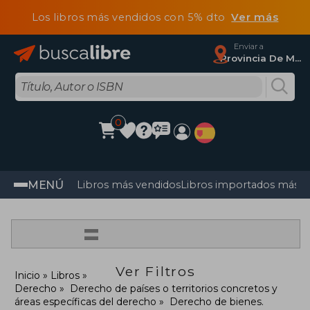
Los libros más vendidos con 5% dto
Ver más
Enviar a
Provincia De Madrid
0
MENÚ
Libros más vendidos
Libros importados más v
=
Ver Filtros
Inicio
Libros
Derecho
Derecho de países o territorios concretos y
áreas específicas del derecho
Derecho de bienes.