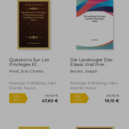
Questions Sur Les
Die Landvogte Des
Privileges Et
Elsass Und Ihre
Hypotheques, Saisies
Wirksamkeit (1894)
Persil, Jean Charles
Becker, Joseph
Immobilieres, Et
(en Alemán)
Ordres (1834) (en
Francés)
Kessinger Publishing, Tapa
Kessinger Publishing, Tapa
Blanda, Nuevo
Blanda, Nuevo
63,45 €
20,65
5%
5%
dcto.
dcto.
60,28 €
19,62