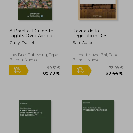
82,11 €
70,18
A Practical Guide to
Revue de la
Rights Over Airspace
Législation Des
and Subsoil - Second
Mines(éd.1896) (en
Gatty, Daniel
Sans Auteur
Edition (en Inglés)
Francés)
Law Brief Publishing, Tapa
Hachette Livre Bnf, Tapa
Blanda, Nuevo
Blanda, Nuevo