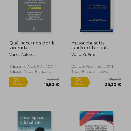
Qué hacemos por la
massachusetts
vivienda
landlord-tenant
practice: law and
Varios Autores
Ward, G. Emil
forms (en Inglés)
Ediciones Akal, S.A., 2013, 1
Ward & Associates, 2011,
Edición, Tapa Blanda,
Tapa Blanda, Nuevo
29,26 €
164,29
5%
5%
Nuevo
dcto.
dcto.
27,79 €
156,07