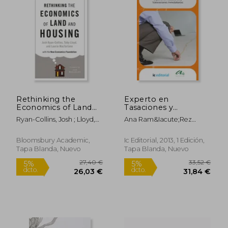
41,58 €
28,38
5%
5%
dcto.
dcto.
39,50 €
26,96
Rethinking the
Experto en
Economics of Land
Tasaciones y
and Housing (en
Valoraciones
Ryan-Collins, Josh ; Lloyd,
Ana Ram&Iacute;Rez
Inglés)
Inmobiliarias
Toby ; MacFarlane, Laurie
Trujillo
Bloomsbury Academic,
Ic Editorial, 2013, 1 Edición,
Tapa Blanda, Nuevo
Tapa Blanda, Nuevo