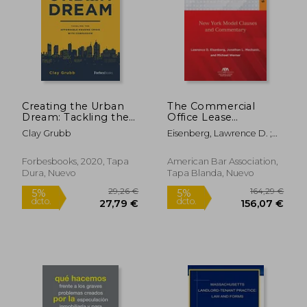
Creating the Urban
The Commercial
Dream: Tackling the
Office Lease
Affordable Housing
Handbook, Second
Clay Grubb
Eisenberg, Lawrence D. ;
Crisis With
Edition: New York
Mechanic, Jonathan L. ;
Compassion (en
Model Clauses and
42,00 €
89,80
5%
5%
Werner, Michael J.
Inglés)
Commentary (en
dcto.
dcto.
Forbesbooks, 2020, Tapa
American Bar Association,
39,90 €
85,31
Inglés)
Dura, Nuevo
Tapa Blanda, Nuevo