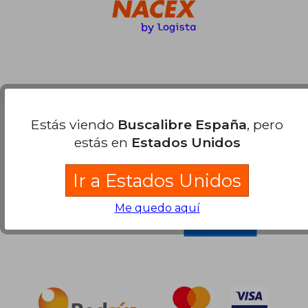
Estás viendo
Buscalibre España
, pero
Compra Segura
estás en
Estados Unidos
Ir a Estados Unidos
Me quedo aquí