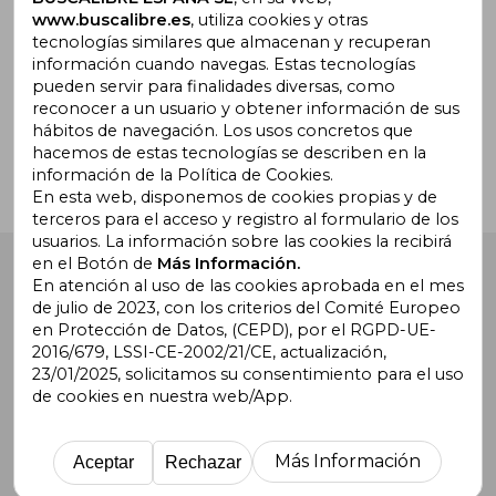
www.buscalibre.es
, utiliza cookies y otras
tecnologías similares que almacenan y recuperan
información cuando navegas. Estas tecnologías
pueden servir para finalidades diversas, como
¿Necesitas ayuda?
reconocer a un usuario y obtener información de sus
hábitos de navegación. Los usos concretos que
hacemos de estas tecnologías se describen en la
Ir a Centro de Soporte
información de la Política de Cookies.
En esta web, disponemos de cookies propias y de
terceros para el acceso y registro al formulario de los
usuarios. La información sobre las cookies la recibirá
en el Botón de
Más Información.
Buscalibre España
. Calle Energía, 65, Nave 3 (08940),
Cornellà de Llobregat, Barcelona. Derechos Reservados.
En atención al uso de las cookies aprobada en el mes
de julio de 2023, con los criterios del Comité Europeo
en Protección de Datos, (CEPD), por el RGPD-UE-
2016/679, LSSI-CE-2002/21/CE, actualización,
23/01/2025, solicitamos su consentimiento para el uso
de cookies en nuestra web/App.
Buscalibre Argentina
|
Buscalibre Chile
|
Buscalibre
Colombia
|
Buscalibre Ecuador
|
Buscalibre España
|
Buscalibre Uruguay
|
Buscalibre México
|
Buscalibre
Más Información
Aceptar
Rechazar
Perú
|
Buscalibre Estados Unidos
|
Buscalibre Otros
Países
|
Bookdelivery Reino Unido