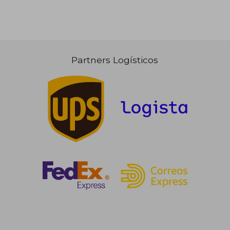
57,14 €
5%
dcto.
54,28 €
Partners Logísticos