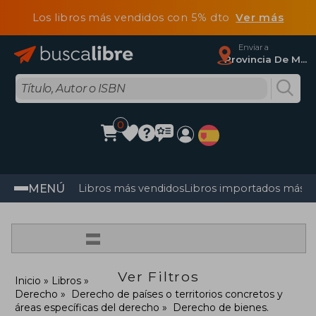
Los libros más vendidos con 5% dto
Ver más
Enviar a
Provincia De Madrid
0
MENÚ
Libros más vendidos
Libros importados más v
=
Ver Filtros
Inicio
Libros
Derecho
Derecho de países o territorios concretos y
áreas específicas del derecho
Derecho de bienes.