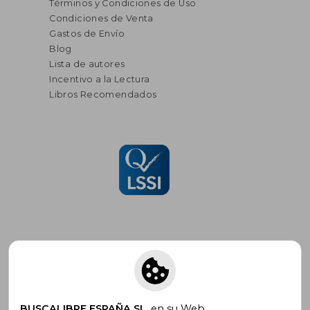
Términos y Condiciones de Uso
Condiciones de Venta
Gastos de Envío
Blog
Lista de autores
Incentivo a la Lectura
Libros Recomendados
Suscríbete para recibir ofertas y
promociones
BUSCALIBRE ESPAÑA SL
, en su Web,