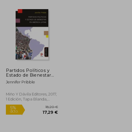
52,87 €
5%
dcto.
16,05 €
50,23 €
Partidos Políticos y
Estado de Bienestar
en América Latina
Jennifer Pribble
Miño Y Dávila Editores, 2017,
1 Edición, Tapa Blanda,
Nuevo