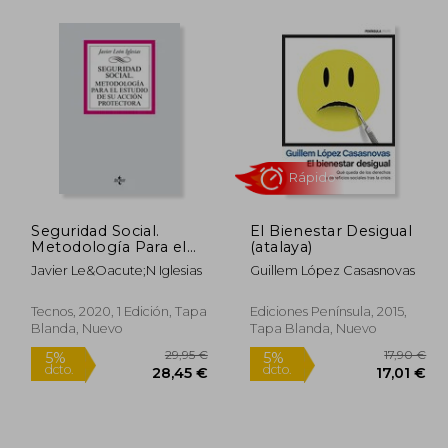
8,74 €
5%
dcto.
,30 €
18,95 €
Seguridad Social.
El Bienestar Desigual
Metodología Para el
(atalaya)
Estudio de su Acción
Javier Le&Oacute;N Iglesias
Guillem López Casasnovas
Protectora
Tecnos, 2020, 1 Edición, Tapa
Ediciones Península, 2015,
Blanda, Nuevo
Tapa Blanda, Nuevo
Rápido