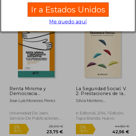
Ir a Estados Unidos
Me quedo aquí
74,16 €
5%
dcto.
,47 €
70,45 €
Renta Minima y
La Seguridad Social. V.
Democracia
2: Prestaciones de la
Sustantiva: De los
Seguridad Social
Jose Luis Monereo Perez
Silvia Montero
"Derechos de Pobreza
Martín,Almudena Carmona
" a los de "Ciudadania
Ruiz
Social"
Universidad De Jaen.
Ic Editorial, 2014, 1 Edición,
Servicio De Publicaciones E
Tapa Blanda, Nuevo
Intercambio, 2021, 1 Edición,
Tapa Blanda, Nuevo