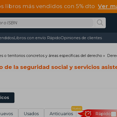
os libros más vendidos con 5% dto
Ver m
endidos
Libros con envío Rápido
Opiniones de clientes
s o territorios concretos y áreas específicas del derecho
Derec
 de la seguridad social y servicios asist
sicos
Nuevo
uevos
Usados
Anticuarios
Rápido