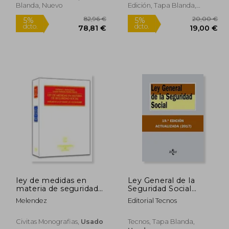
Blanda, Nuevo
Edición, Tapa Blanda,
Nuevo
ley de medidas en
Ley General de la
materia de seguridad
Seguridad Social
social
(Derecho - Biblioteca
,00 €
82,96 €
5%
5%
Melendez
Editorial Tecnos
De Textos Legales)
dcto.
dcto.
,30 €
78,81 €
Civitas Monografias,
Usado
Tecnos, Tapa Blanda,