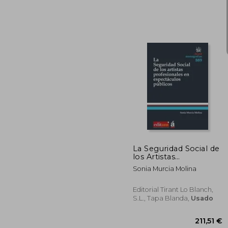
16
La Seguridad Social de
los Artistas
Profesionales en
Sonia Murcia Molina
Espectáculos Públicos
(Monografías)
Editorial Tirant Lo Blanch,
S.L., Tapa Blanda,
Usado