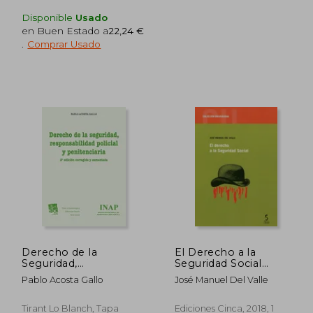
Disponible
Usado
en Buen Estado a
22,24 €
.
Comprar Usado
25,00 €
5%
5%
dcto.
dcto.
1,51 €
23,75 €
Derecho de la
El Derecho a la
Seguridad,
Seguridad Social
Responsabilidad
(Universidad)
Pablo Acosta Gallo
José Manuel Del Valle
Policial y Penitenciaria
2ª ed. corregida y
aumentada 2015
Tirant Lo Blanch, Tapa
Ediciones Cinca, 2018, 1