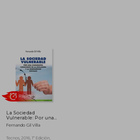
44,80 €
42,56 €
24,05 €
La Sociedad
Vulnerable: Por una
Ciudadanía Consciente
Fernando Gil Villa
de la Exclusión y la
Inseguridad Sociales
Tecnos, 2016, 1ª Edición,