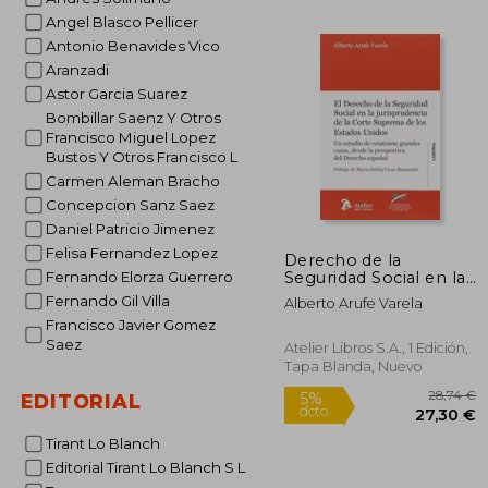
Angel Blasco Pellicer
18
Antonio Benavides Vico
Aranzadi
Astor Garcia Suarez
Bombillar Saenz Y Otros
Francisco Miguel Lopez
Bustos Y Otros Francisco L
Carmen Aleman Bracho
Concepcion Sanz Saez
Daniel Patricio Jimenez
Felisa Fernandez Lopez
Derecho de la
Seguridad Social en la
Fernando Elorza Guerrero
jurisprudencia de la
Fernando Gil Villa
Alberto Arufe Varela
Corte Suprema de los
Francisco Javier Gomez
Estados Unidos.: Un
Saez
estudio de veintisiete
Atelier Libros S.A., 1 Edición,
grandes casos, desde
Tapa Blanda, Nuevo
la perspectiva del
Derecho español.
EDITORIAL
(Atelier Laboral)
Tirant Lo Blanch
Editorial Tirant Lo Blanch S L