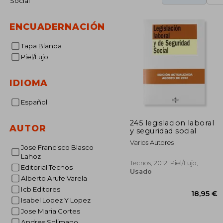
Social
ENCUADERNACIÓN
Tapa Blanda
Piel/Lujo
IDIOMA
Español
245 legislacion laboral
AUTOR
y seguridad social
Varios Autores
Jose Francisco Blasco
Lahoz
Tecnos, 2012, Piel/lujo,
Editorial Tecnos
Usado
Alberto Arufe Varela
Icb Editores
Isabel Lopez Y Lopez
Jose Maria Cortes
Andres Solimano