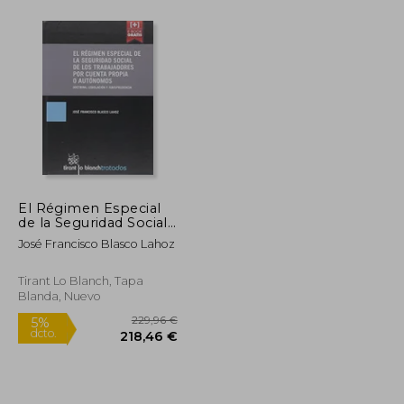
46,66 €
18,20 €
5%
dcto.
44,33 €
17,29 €
El Régimen Especial
de la Seguridad Social
de los Trabajadores
José Francisco Blasco Lahoz
por Cuenta Propia o
Autónomos
Tirant Lo Blanch, Tapa
Blanda, Nuevo