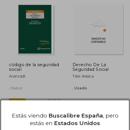
,00 €
29,95 €
5%
5%
dcto.
dcto.
,50 €
28,45 €
código de la seguridad
Derecho De La
social
Seguridad Social
Aranzadi
Tate Jessica
, Nuevo
,
Usado
Estás viendo
Buscalibre España
, pero
Disponible
Usado
estás en
Estados Unidos
en Buen Estado a
11,40 €
.
Comprar Usado