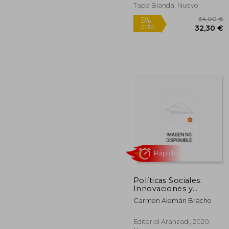
Tapa Blanda, Nuevo
Políticas Sociales:
Innovaciones y
Cambios (Papel + E-
34
5%
Carmen Alemán Bracho
Book)
dcto.
32
Editorial Aranzadi, 2020,