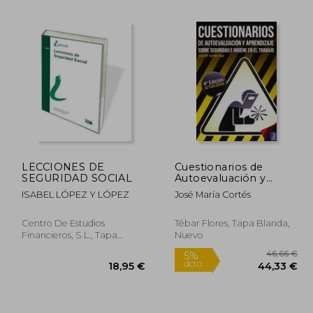
69,00 €
5%
dcto.
,95 €
65,55 €
LECCIONES DE
Cuestionarios de
SEGURIDAD SOCIAL
Autoevaluación y
Aprendizaje sobre
ISABEL LÓPEZ Y LÓPEZ
José María Cortés
Seguridad e Higiene
en el Trabajo
Centro De Estudios
Tébar Flores, Tapa Blanda,
Financieros, S.L., Tapa
Nuevo
Blanda,
Usado