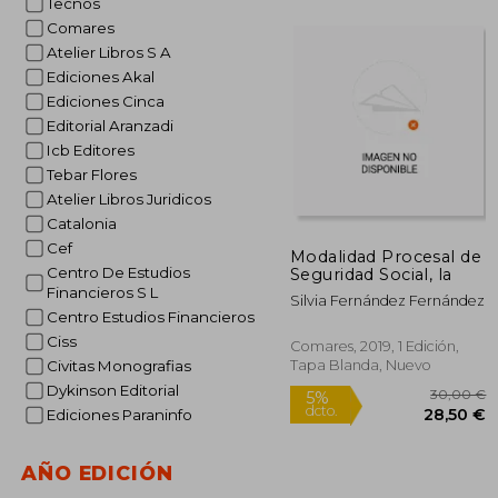
Tecnos
Comares
Atelier Libros S A
2
5%
Ediciones Akal
dcto.
27
Ediciones Cinca
Editorial Aranzadi
Icb Editores
Tebar Flores
Atelier Libros Juridicos
Catalonia
Cef
Modalidad Procesal de
Centro De Estudios
Seguridad Social, la
Financieros S L
Silvia Fernández Fernández
Centro Estudios Financieros
Ciss
Comares, 2019, 1 Edición,
Tapa Blanda, Nuevo
Civitas Monografias
Dykinson Editorial
Ediciones Paraninfo
AÑO EDICIÓN