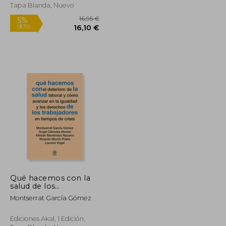
Tapa Blanda, Nuevo
Rápido
Qué hacemos con la
salud de los
trabajadores en
20,00 €
16,95 €
5%
Montserrat García Gómez
tiempos de crisis
dcto.
19,00 €
16,10 €
Ediciones Akal, 1 Edición,