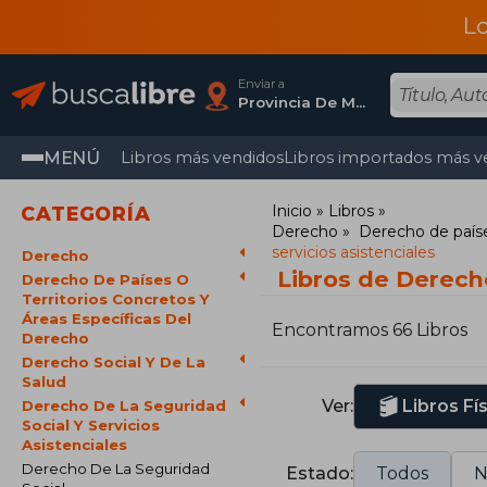
L
Enviar a
Provincia De Madrid
MENÚ
Libros más vendidos
Libros importados más v
Inicio
Libros
CATEGORÍA
Derecho
Derecho de paíse
servicios asistenciales
Derecho
Libros de Derecho
Derecho De Países O
Territorios Concretos Y
Áreas Específicas Del
Encontramos 66 Libros
Derecho
Derecho Social Y De La
Salud
Ver:
Libros Fí
Derecho De La Seguridad
Social Y Servicios
Asistenciales
Derecho De La Seguridad
Estado:
Todos
N