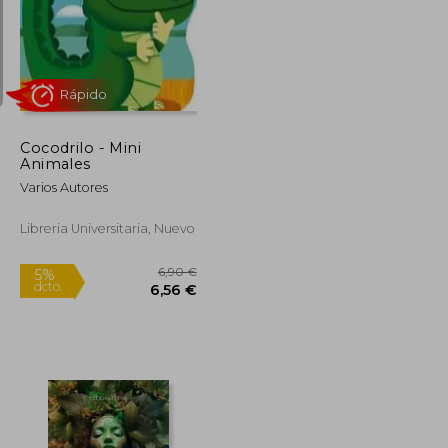
8,50 €
5%
dcto.
11,69 €
8,08 €
Cocodrilo - Mini
Animales
Varios Autores
Libreria Universitaria, Nuevo
Rápido