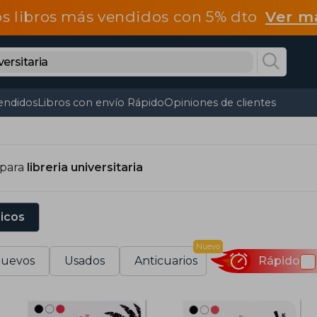
os libros más vendidos con 5% dto
Ver m
endidos
Libros con envío Rápido
Opiniones de clientes
 para
libreria universitaria
sicos
Nuevo
uevos
Usados
Anticuarios
Rápido