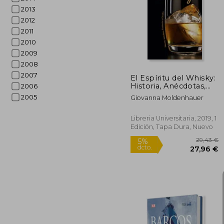
2013
5%
dcto.
12
2012
2011
2010
2009
2008
2007
El Espíritu del Whisky:
Historia, Anécdotas,
2006
Tendecias y Cócteles
2005
Giovanna Moldenhauer
Libreria Universitaria, 2019, 1
Edición, Tapa Dura, Nuevo