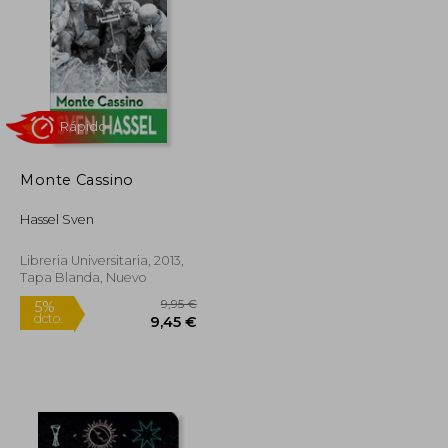
Monte Cassino
Rápido
Hassel Sven
Libreria Universitaria, 2013,
Tapa Blanda, Nuevo
5,90 €
9,95 €
5%
dcto.
5,61 €
9,45 €