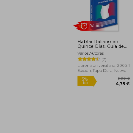
40
5%
dcto.
38
Hablar Italiano en
Quince Días. Guía de
Conversación
Varios Autores
(7)
Libreria Universitaria, 2005, 1
Edición, Tapa Dura, Nuevo
Rápido