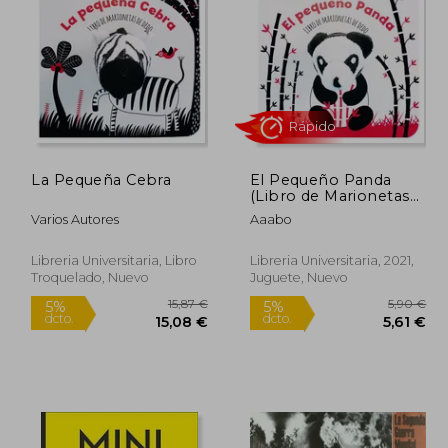
La Pequeña Cebra
El Pequeño Panda
Rápido
(Libro de Marionetas
de Dedo)
Varios Autores
Aaabo
Libreria Universitaria, Libro
Libreria Universitaria, 2021,
Troquelado, Nuevo
Juguete, Nuevo
6,00 €
15,87 €
5%
5%
dcto.
dcto.
,70 €
15,08 €