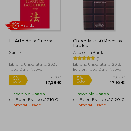
,00 €
73,38 €
5%
5%
dcto.
dcto.
,00 €
69,71 €
El Arte de la Guerra
Chocolate 50 Recetas
Faciles
Sun Tzu
Academia Barilla
(1)
Libreria Universitaria, 2021,
Libreria Universitaria, 2013, 1
Tapa Dura, Nuevo
Edición, Tapa Dura, Nuevo
Disponible
Usado
Disponible
Usado
en Buen Estado a
17,16 €
.
en Buen Estado a
10,20 €
Comprar Usado
.
Comprar Usado
Rápido