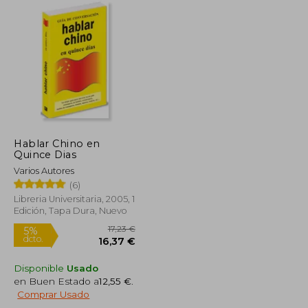
18,07 €
16,90 €
5%
dcto.
17,16 €
16,06 €
Hablar Chino en
Quince Dias
Varios Autores
(6)
Libreria Universitaria, 2005, 1
Edición, Tapa Dura, Nuevo
Disponible
Usado
en Buen Estado a
12,55 €
.
Comprar Usado