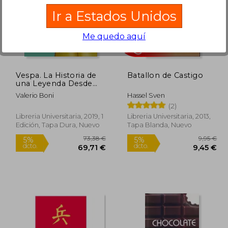
Ir a Estados Unidos
9,43 €
Me quedo aquí
,96 €
10,95 €
Vespa. La Historia de
Batallon de Castigo
una Leyenda Desde
sus Origenes Hasta
Valerio Boni
Hassel Sven
hoy
(2)
Libreria Universitaria, 2019, 1
Libreria Universitaria, 2013,
Edición, Tapa Dura, Nuevo
Tapa Blanda, Nuevo
Rápido