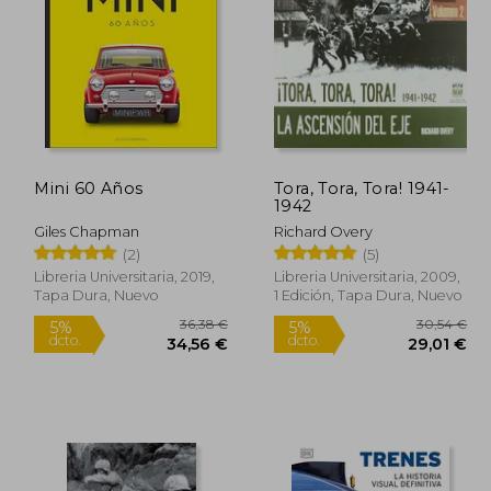
Mini 60 Años
Tora, Tora, Tora! 1941-
1942
Giles Chapman
Richard Overy
(2)
(5)
Libreria Universitaria, 2019,
Libreria Universitaria, 2009,
Tapa Dura, Nuevo
1 Edición, Tapa Dura, Nuevo
36,38 €
5%
5%
dcto.
dcto.
,20 €
34,56 €