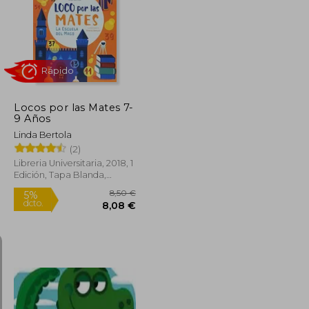
42,00 €
15,90 €
5%
dcto.
39,90 €
15,11 €
Locos por las Mates 7-
9 Años
Linda Bertola
(2)
Libreria Universitaria, 2018, 1
Edición, Tapa Blanda,
Nuevo
Rápido