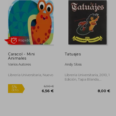
5,00 €
18,50 €
5%
5%
dcto.
dcto.
,75 €
17,58 €
Caracol - Mini
Tatuajes
Animales
Varios Autores
Andy Sloss
Libreria Universitaria, Nuevo
Libreria Universitaria, 2010, 1
Edición, Tapa Blanda,
Usado