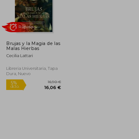
9,95 €
6,90 €
5%
dcto.
9,45 €
6,56 €
Brujas y la Magia de las
Malas Hierbas
Cecilia Lattari
Libreria Universitaria, Tapa
Dura, Nuevo
Rápido