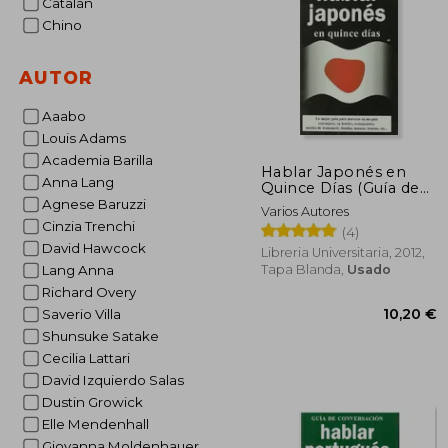
Catalán
Chino
AUTOR
Aaabo
Louis Adams
Academia Barilla
Hablar Japonés en
Anna Lang
Quince Días (Guía de
Conversación)
Agnese Baruzzi
Varios Autores
Cinzia Trenchi
(4)
David Hawcock
Libreria Universitaria, 2012,
Tapa Blanda,
Usado
Lang Anna
Richard Overy
Saverio Villa
Shunsuke Satake
Cecilia Lattari
David Izquierdo Salas
Dustin Growick
Elle Mendenhall
10
Giovanna Moldenhauer