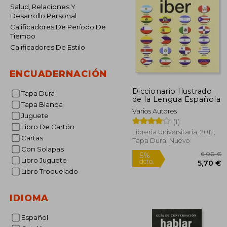
Salud, Relaciones Y
Desarrollo Personal
Calificadores De Período De
Tiempo
Calificadores De Estilo
ENCUADERNACIÓN
Diccionario Ilustrado
Tapa Dura
de la Lengua Española
Tapa Blanda
Varios Autores
Juguete
(1)
Libro De Cartón
Libreria Universitaria, 2012,
Cartas
Tapa Dura, Nuevo
Con Solapas
Libro Juguete
Libro Troquelado
IDIOMA
5%
dcto.
5
Español