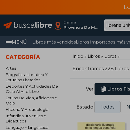
L
Enviar a
Provincia De Madrid
MENÚ
Libros más vendidos
Libros importados más v
Inicio
Libros
Libros
CATEGORÍA
Artes
Encontramos 228 Libros
Biografías, Literatura Y
Estudios Literarios
Deportes Y Actividades De
Ver:
Libros Fí
Ocio Al Aire Libre
Estilos De Vida, Aficiones Y
Ocio
Estado:
Todos
N
Historia Y Arqueología
Infantiles, Juveniles Y
Didácticos
Lenguaje Y Lingüística