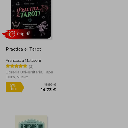
Practica el Tarot!
Francesca Matteoni
Rápido
(3)
Libreria Universitaria, Tapa
Dura, Nuevo
30,54 €
15,50 €
5%
dcto.
29,01 €
14,73 €