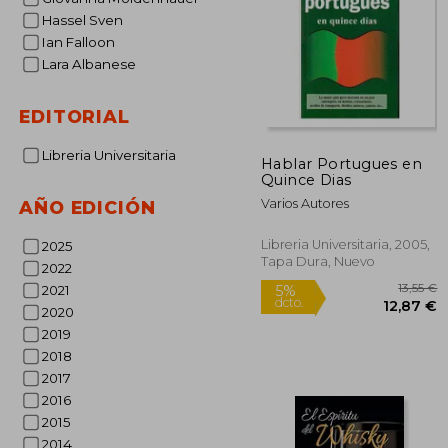
Hassel Sven
Ian Falloon
Lara Albanese
EDITORIAL
Libreria Universitaria
Hablar Portugues en
Quince Dias
Varios Autores
AÑO EDICIÓN
Libreria Universitaria, 2005,
2025
Tapa Dura, Nuevo
2022
2021
2020
2019
2018
2017
2016
2015
2014