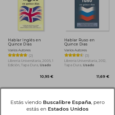
13,55 €
9,95 €
5%
5%
dcto.
dcto.
,87 €
9,45 €
Hablar Inglés en
Hablar Ruso en
Quince Días
Quince Dias
Varios Autores
Varios Autores
(2)
(3)
Libreria Universitaria, 2005, 1
Libreria Universitaria, 2012,
Edición, Tapa Dura,
Usado
Tapa Dura,
Usado
Estás viendo
Buscalibre España
, pero
estás en
Estados Unidos