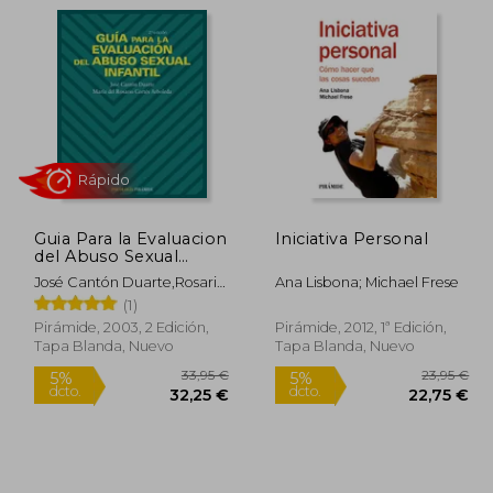
1,95 €
28,50 €
5%
dcto.
,35 €
27,08 €
Guia Para la Evaluacion
Iniciativa Personal
del Abuso Sexual
Infantil
José Cantón Duarte,Rosario
Ana Lisbona; Michael Frese
Cortés Arboleda
(1)
Pirámide, 2003, 2 Edición,
Pirámide, 2012, 1ª Edición,
Tapa Blanda, Nuevo
Tapa Blanda, Nuevo