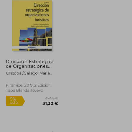
Dirección Estratégica
de Organizaciones
23,95 €
23,95 €
5%
Turísticas
dcto.
22,75 €
22,75 €
Cristóbal/Gallego, María
Ángeles Casanueva Rocha
Piramide, 2019, 2 Edición,
Tapa Blanda, Nuevo