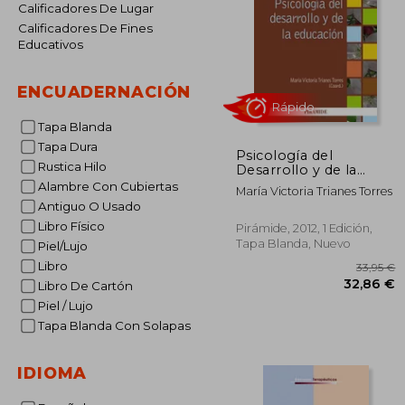
Calificadores De Lugar
Calificadores De Fines
Educativos
ENCUADERNACIÓN
Tapa Blanda
Tapa Dura
Psicología del
Rustica Hilo
Desarrollo y de la
Educación
Alambre Con Cubiertas
María Victoria Trianes Torres
Antiguo O Usado
Rápido
Libro Físico
Pirámide, 2012, 1 Edición,
Tapa Blanda, Nuevo
Piel/Lujo
Libro
Libro De Cartón
Piel / Lujo
Tapa Blanda Con Solapas
IDIOMA
3
32