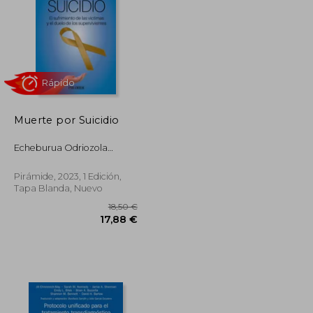
Muerte por Suicidio
Echeburua Odriozola
Enrique
Rápido
Pirámide, 2023, 1 Edición,
Tapa Blanda, Nuevo
28,50 €
18,50 €
27,08 €
17,88 €