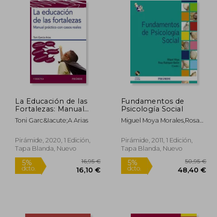
Rápido
La Educación de las
Fundamentos de
Fortalezas: Manual
Psicología Social
7,22 €
33,95 €
5%
5%
Práctico con Casos
dcto.
dcto.
,35 €
32,25 €
Toni Garc&Iacute;A Arias
Miguel Moya Morales,Rosa
Reales
Rodriguez Bailon
Pirámide, 2020, 1 Edición,
Pirámide, 2011, 1 Edición,
Tapa Blanda, Nuevo
Tapa Blanda, Nuevo