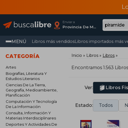
L
Enviar a
Provincia De Madrid
MENÚ
Libros más vendidos
Libros importados más v
Inicio
Libros
Libros
CATEGORÍA
Artes
Encontramos 1.563 Libro
Biografías, Literatura Y
Estudios Literarios
Ciencias De La Tierra,
Ver:
Libros Fí
Geografía, Medioambiente,
Planificación
Computación Y Tecnología
Estado:
Todos
N
De La Información
Consulta, Información Y
Materias Interdisciplinares
Deportes Y Actividades De