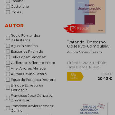
Español
Castellano
Inglés
AUTOR
Rocio Fernandez
Ballesteros
Tratando. Trastorno
Agustin Medina
Obsesivo-Compulsivo/
Treating Obsesive
Ediciones Piramide
Aurora Gavino Lazaro
Compulsive
Felix Lopez Sanchez
Disorder,Tecnicas,
Estrategias Generales
Guillermo Ballenato Prieto
Pirámide, 2005, 1 Edición,
y Habilidades
Tapa Blanda, Nuevo
Ariel Andres Almada
Rápido
Terapeuticas
Aurora Gavino Lazaro
Eduardo Fonseca Pedrero
Enrique Echeburua
Odriozola
Francisco Jose Gonzalez
Dominguez
Francisco Xavier Mendez
Carrillo