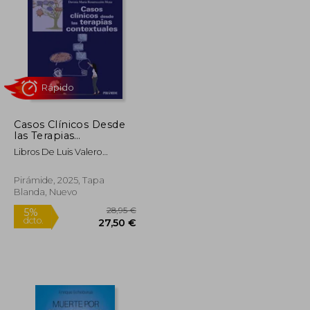
Casos Clínicos Desde
Rápido
las Terapias
Contextuales de Luis
Libros De Luis Valero
Valero Aguayo;
Aguayo
Antonio Ruiz García;
Davinia María
Pirámide, 2025, Tapa
Resurrección
Blanda, Nuevo
Mena(Ediciones
Pirámide)
45,95 €
28,95 €
5%
dcto.
44,20 €
27,50 €