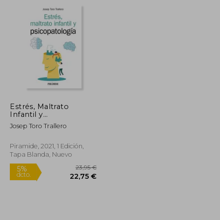
52,95 €
5%
dcto.
11,50 €
50,30 €
Estrés, Maltrato
Infantil y
Psicopatología
Josep Toro Trallero
Piramide, 2021, 1 Edición,
Tapa Blanda, Nuevo