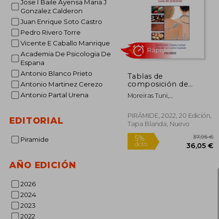
Jose I Baile Ayensa Maria J
2
Gonzalez Calderon
5%
dcto.
20
Juan Enrique Soto Castro
Pedro Rivero Torre
Vicente E Caballo Manrique
Academia De Psicologia De
Espana
Antonio Blanco Prieto
Tablas de
composición de
Antonio Martinez Cerezo
alimentos
Antonio Partal Urena
Moreiras Tuni,
Olga;Carbajal,
Ángeles;Cabrera Forneiro,
PIRÁMIDE, 2022, 20 Edición,
EDITORIAL
Luisa;Cuadrado Vives,
Tapa Blanda, Nuevo
Carmen
Piramide
Rápido
AÑO EDICIÓN
2026
2024
2023
2022