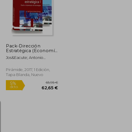
28,50 €
50,95 €
5%
dcto.
27,72 €
48,40 €
Pack-Dirección
Estratégica (Economía
y Empresa)
Jos&Eacute; Antonio
Jim&Eacute;Nez Quintero
Pirámide, 2017, 1 Edición,
Tapa Blanda, Nuevo