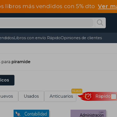
os libros más vendidos con 5% dto
Ver m
endidos
Libros con envío Rápido
Opiniones de clientes
s para
piramide
sicos
Nuevo
uevos
Usados
Anticuarios
Rápido