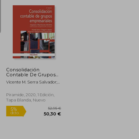
17,95 €
65,95 €
5%
dcto.
17,05 €
62,65 €
Consolidación
Contable De Grupos
Empresariales
Vicente M. Serra Salvador;
Gregorio Labatut Server;
Miguel Arce Gisbert;
Piramide, 2020, 1 Edición,
Natividad Cervera
Tapa Blanda, Nuevo
Mill&Aacute;N; Francisca
Pardo P&Eacute;Rez