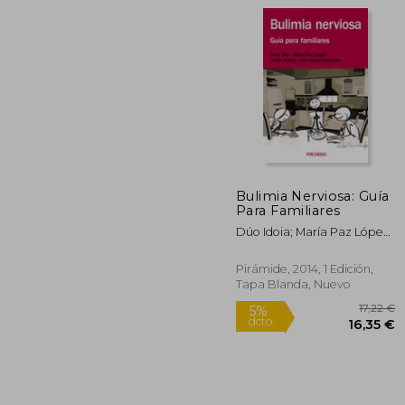
7
5%
dcto.
68
Bulimia Nerviosa: Guía
Para Familiares
Dúo Idoia; María Paz López;
Judith Pastor; Ana Rosa
Sepúlveda
Pirámide, 2014, 1 Edición,
Tapa Blanda, Nuevo