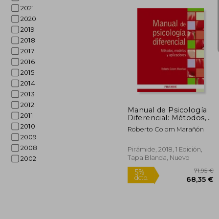
2021
2020
2019
3
5%
dcto.
36
2018
2017
2016
2015
2014
2013
2012
Manual de Psicología
2011
Diferencial: Métodos,
Modelos y
2010
Roberto Colom Marañón
Aplicaciones
2009
2008
Pirámide, 2018, 1 Edición,
Tapa Blanda, Nuevo
2002