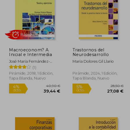
Macroeconom? A
Trastornos del
Inicial e Intermedia
Neurodesarrollo
José María Fernández-
María Dolores Gil Llario
Crehuet Santos,Domingo
Rápido
(1)
Giménez Blázquez
Pirámide, 2018, 1 Edición,
Pirámide, 2024, 1 Edición,
Tapa Blanda, Nuevo
Tapa Blanda, Nuevo
3,95 €
40,90 €
4%
5%
dcto.
dcto.
,86 €
39,44 €