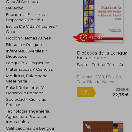
Ocio Al Aire Libre
Derecho
Economía, Finanzas,
Empresa Y Gestión
Estilos De Vida, Aficiones Y
Ocio
Ficción Y Temas Afines
Filosofía Y Religión
Infantiles, Juveniles Y
Didáctica de la Lengua
Rápido
Didácticos
Extranjera en
Educación Infantil:
Lenguaje Y Lingüística
Beatriz Cortina-Pérez; Ana
Inglés (Psicología)
Matemáticas Y Ciencias
Andúgar Soto
Medicina, Enfermería,
Pirámide, 2018, 1 Edición,
Veterinaria
Tapa Blanda, Nuevo
Salud, Relaciones Y
Desarrollo Personal
Sociedad Y Ciencias
Sociales
Tecnología, Ingeniería,
2
5%
Agricultura, Procesos
dcto.
22
Industriales
Calificadores De Lengua