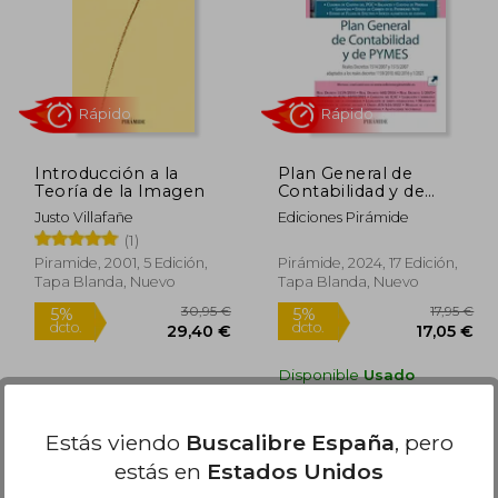
1,50 €
37,95 €
,43 €
36,65 €
Introducción a la
Plan General de
Teoría de la Imagen
Contabilidad y de
Pymes: Reales
Justo Villafañe
Ediciones Pirámide
Decretos 1514
(1)
Piramide, 2001, 5 Edición,
Pirámide, 2024, 17 Edición,
Tapa Blanda, Nuevo
Tapa Blanda, Nuevo
Rápido
Rápido
Disponible
Usado
en Buen Estado a
13,53 €
.
Comprar Usado
Estás viendo
Buscalibre España
, pero
estás en
Estados Unidos