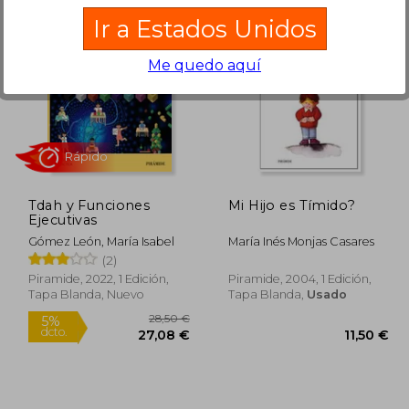
Ir a Estados Unidos
7,95 €
30,95 €
5%
5%
Me quedo aquí
dcto.
dcto.
,05 €
29,40 €
Tdah y Funciones
Mi Hijo es Tímido?
Ejecutivas
Gómez León, María Isabel
María Inés Monjas Casares
(2)
Piramide, 2022, 1 Edición,
Piramide, 2004, 1 Edición,
Tapa Blanda, Nuevo
Tapa Blanda,
Usado
Rápido