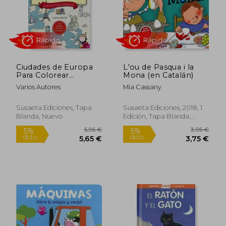
Ciudades de Europa
L'ou de Pasqua i la
Para Colorear
Mona (en Catalán)
(Láminas Para
Varios Autores
Mia Cassany
Colorear)
Rápido
Susaeta Ediciones, Tapa
Susaeta Ediciones, 2018, 1
Blanda, Nuevo
Edición, Tapa Blanda,
Nuevo
4,95 €
3,95
5%
5%
dcto.
dcto.
4,70 €
3,75