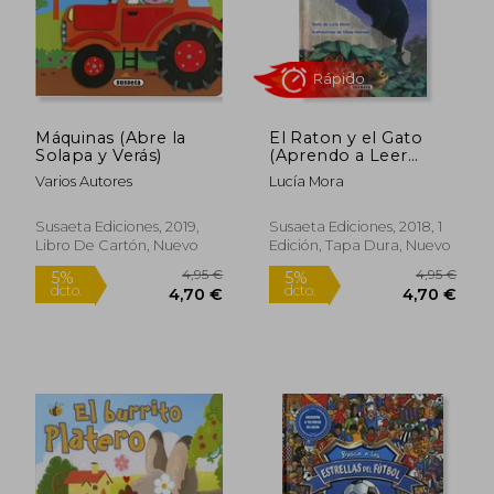
Máquinas (Abre la
El Raton y el Gato
Solapa y Verás)
(Aprendo a Leer
Susaeta, N. 0) (4-5
Varios Autores
Lucía Mora
Años)
Susaeta Ediciones, 2019,
Susaeta Ediciones, 2018, 1
Libro De Cartón, Nuevo
Edición, Tapa Dura, Nuevo
Rápido
Rápido
6,95 €
2,95
5%
5%