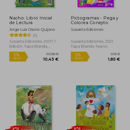
Nacho: Libro Inicial
Pictogramas - Pega y
de Lectura
Colorea Conejito
Jorge Luis Osorio Quijano
Susaeta Ediciones
(9)
Susaeta Ediciones, 2007, 1
Susaeta Ediciones, 2021,
Edición, Tapa Blanda,
Tapa Blanda, Nuevo
Nuevo
10,98 €
1,95
5%
5%
dcto.
dcto.
10,43 €
1,85