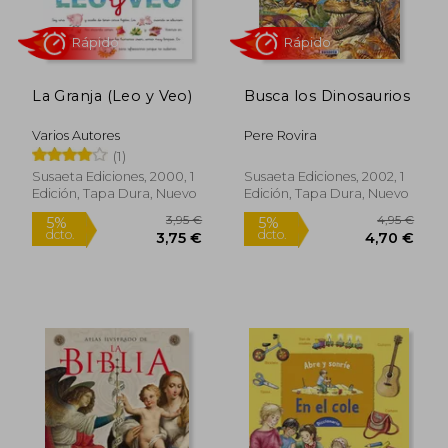
La Granja (Leo y Veo)
Busca los Dinosaurios
9,95 €
4,95
5%
5%
dcto.
dcto.
9,45 €
4,70
Varios Autores
Pere Rovira
(1)
Susaeta Ediciones, 2000, 1
Susaeta Ediciones, 2002, 1
Edición, Tapa Dura, Nuevo
Edición, Tapa Dura, Nuevo
Rápido
Rápido