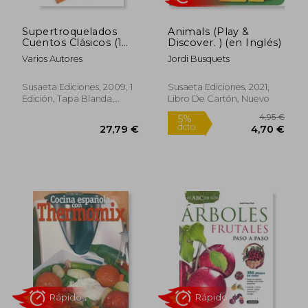
Supertroquelados
Animals (Play &
Cuentos Clásicos (1
Discover. ) (en Inglés)
título)
Varios Autores
Jordi Busquets
Susaeta Ediciones, 2009, 1
Susaeta Ediciones, 2021,
Edición, Tapa Blanda,
Libro De Cartón, Nuevo
Usado
Rápido
4,95
5%
dcto.
27,79 €
4,70