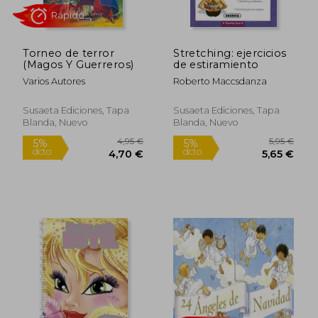
Torneo de terror
Stretching: ejercicios
(Magos Y Guerreros)
de estiramiento
Varios Autores
Roberto Maccsdanza
Susaeta Ediciones, Tapa
Susaeta Ediciones, Tapa
Blanda, Nuevo
Blanda, Nuevo
32,49 €
28,08
5%
5%
dcto.
dcto.
30,87 €
26,67