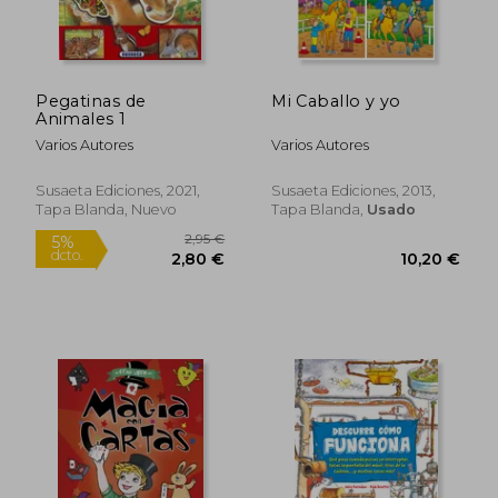
Pegatinas de
Mi Caballo y yo
Animales 1
Varios Autores
Varios Autores
4,95 €
2,95
5%
5%
dcto.
dcto.
4,70 €
2,80
Susaeta Ediciones, 2021,
Susaeta Ediciones, 2013,
Tapa Blanda, Nuevo
Tapa Blanda,
Usado