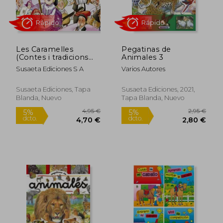
12,11 €
55,25
5%
5%
dcto.
dcto.
11,51 €
52,48
Les Caramelles
Pegatinas de
(Contes i tradicions
Animales 3
catalanes)
Susaeta Ediciones S A
Varios Autores
Susaeta Ediciones, Tapa
Susaeta Ediciones, 2021,
Blanda, Nuevo
Tapa Blanda, Nuevo
Rápido
Rápido