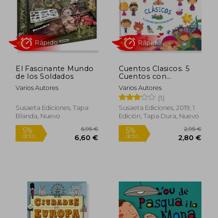
El Fascinante Mundo
Cuentos Clasicos. 5
de los Soldados
Cuentos con
Rápido
Rápido
Pictogramas (la Bella
Varios Autores
Varios Autores
Durmi
(1)
Susaeta Ediciones, Tapa
Susaeta Ediciones, 2019, 1
Blanda, Nuevo
Edición, Tapa Dura, Nuevo
19,95 €
9,95
5%
5%
dcto.
dcto.
18,95 €
9,44