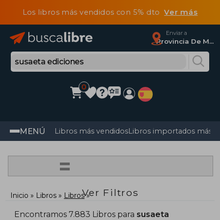
Los libros más vendidos con 5% dto
Ver más
Enviar a
Provincia De Madrid
0
MENÚ
Libros más vendidos
Libros importados más v
=
Ver Filtros
Inicio
Libros
Libros
Encontramos 7.883 Libros para
susaeta