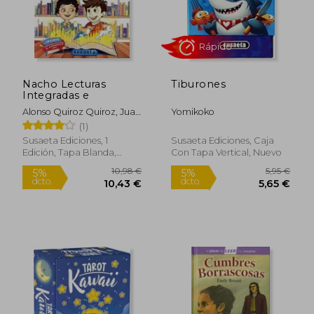
Nacho Lecturas
Tiburones
Integradas e
Alonso Quiroz Quiroz, Juan
Yomikoko
David Salazar Duque,
(1)
Alejandra González
Susaeta Ediciones, 1
Susaeta Ediciones, Caja
Harreara
Edición, Tapa Blanda,
Con Tapa Vertical, Nuevo
Nuevo
12,79 €
17,60
5%
5%
dcto.
dcto.
12,15 €
16,72