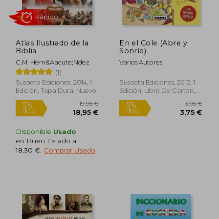
Atlas Ilustrado de la
En el Cole (Abre y
Biblia
Sonríe)
C.M. Hern&Aacute;Ndez
Varios Autores
(1)
4,95 €
2,95
5%
5%
Susaeta Ediciones, 2014, 1
Susaeta Ediciones, 2012, 1
dcto.
dcto.
4,70 €
2,80
Edición, Tapa Dura, Nuevo
Edición, Libro De Cartón,
Nuevo
Disponible
Usado
en Buen Estado a
18,30 €
.
Comprar Usado
Rápido
Rápido