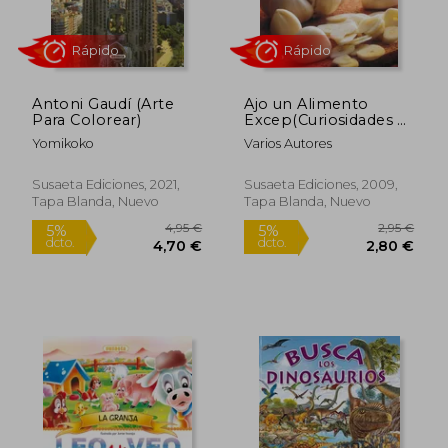
10,98 €
5,95
5%
5%
dcto.
dcto.
10,43 €
5,65
Antoni Gaudí (Arte
Ajo un Alimento
Para Colorear)
Excep(Curiosidades y
Recetas)
Yomikoko
Varios Autores
Susaeta Ediciones, 2021,
Susaeta Ediciones, 2009,
Tapa Blanda, Nuevo
Tapa Blanda, Nuevo
Rápido
Rápido