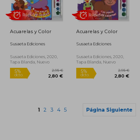
4,95 €
4,95
5%
5%
dcto.
dcto.
4,70 €
4,70
Acuarelas y Color
Acuarelas y Color
Susaeta Ediciones
Susaeta Ediciones
Susaeta Ediciones, 2020,
Susaeta Ediciones, 2020,
Tapa Blanda, Nuevo
Tapa Blanda, Nuevo
1
2
3
4
5
Página Siguiente
Rápido
Rápido