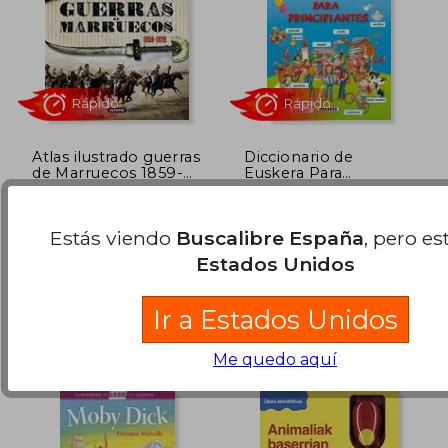
Atlas ilustrado guerras
Diccionario de
de Marruecos 1859-
Euskera Para
1926
Principiantes
3,95 €
4,95
5%
5%
Emilio Marín Ferrer
Varios Autores
dcto.
dcto.
3,75 €
4,70
(1)
Estás viendo
Buscalibre España
, pero es
Susaeta Ediciones, Tapa
Susaeta Ediciones, 2010,
Blanda, Nuevo
Tapa Blanda, Nuevo
Estados Unidos
Ir a Estados Unidos
Me quedo aquí