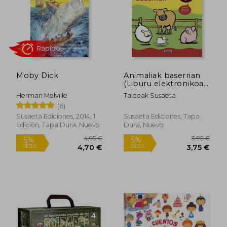
Rápido
Moby Dick
Animaliak baserrian
(Liburu elektronikoak
bilduma)
Herman Melville
Taldeak Susaeta
(6)
Susaeta Ediciones, 2014, 1
Susaeta Ediciones, Tapa
19,95 €
3,95
5%
5%
Edición, Tapa Dura, Nuevo
Dura, Nuevo
dcto.
dcto.
18,95 €
3,75