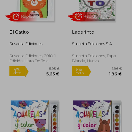
5,95 €
3,95
5%
5%
dcto.
dcto.
5,65 €
3,75
El Gatito
Laberinto
Susaeta Ediciones
Susaeta Ediciones S A
Susaeta Ediciones, 2018, 1
Susaeta Ediciones, Tapa
Edición, Libro De Tela,
Blanda, Nuevo
Nuevo
Rápido