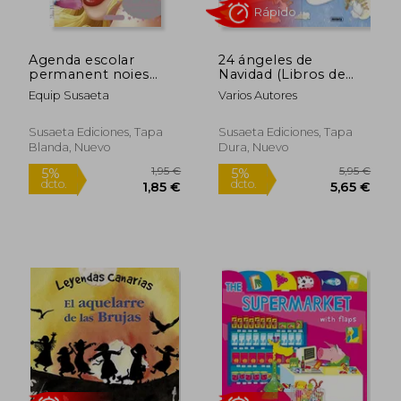
Agenda escolar
24 ángeles de
Rápido
permanent noies
Navidad (Libros de
amb estil: 1 (en
Navidad)
Equip Susaeta
Varios Autores
Catalán)
Susaeta Ediciones, Tapa
Susaeta Ediciones, Tapa
Blanda, Nuevo
Dura, Nuevo
4,95 €
5,95
5%
5%
dcto.
dcto.
4,70 €
5,65