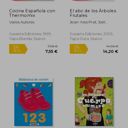
Cocina Española con
El abc de los Árboles
Thermomix
Frutales
Varios Autores
Jean-Yves Prat; Joël
Bordier
Susaeta Ediciones, 1999,
Susaeta Ediciones, 2003,
Tapa Blanda, Nuevo
Tapa Dura, Nuevo
Rápido
Rápido
7,95 €
14,96
5%
5%
dcto.
dcto.