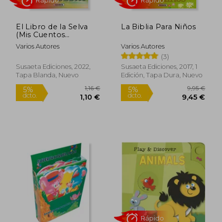
El Libro de la Selva
La Biblia Para Niños
(Mis Cuentos
Troquelados)
Varios Autores
Varios Autores
(3)
Susaeta Ediciones, 2022,
Susaeta Ediciones, 2017, 1
Rápido
Rápido
Tapa Blanda, Nuevo
Edición, Tapa Dura, Nuevo
1,16 €
9,95
5%
5%
dcto.
dcto.
1,10 €
9,45