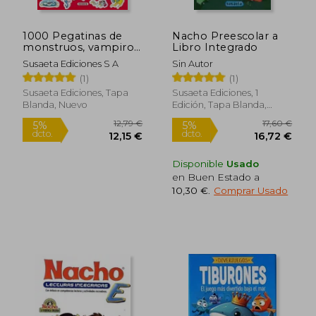
1000 Pegatinas de
Nacho Preescolar a
monstruos, vampiros
Libro Integrado
y otros seres
Susaeta Ediciones S A
Sin Autor
fantásticos
(1)
(1)
Susaeta Ediciones, Tapa
Susaeta Ediciones, 1
Blanda, Nuevo
Edición, Tapa Blanda,
Rápido
Rápido
Nuevo
Disponible
Usado
en Buen Estado a
10,30 €
.
Comprar Usado
6,95 €
3,95
5%
5%
dcto.
dcto.
6,60 €
3,75