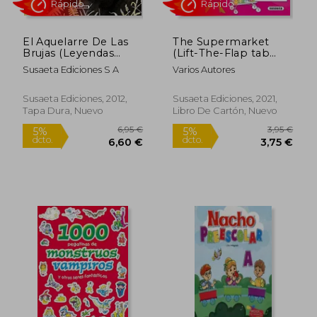
El Aquelarre De Las
The Supermarket
Brujas (Leyendas
(Lift-The-Flap tab
canarias)
Book) (en Inglés)
Susaeta Ediciones S A
Varios Autores
Rápido
Susaeta Ediciones, 2012,
Susaeta Ediciones, 2021,
Tapa Dura, Nuevo
Libro De Cartón, Nuevo
1,95 €
5,95
5%
5%
dcto.
dcto.
1,85 €
5,65