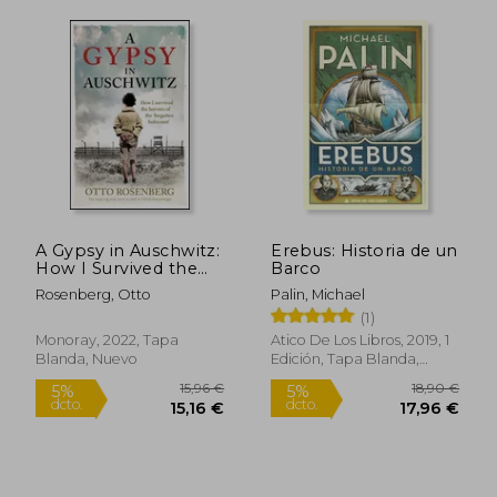
Rápido
Rápido
22,90 €
23,95
5%
5%
dcto.
dcto.
A Gypsy in Auschwitz:
Erebus: Historia de un
21,76 €
22,75
How I Survived the
Barco
Horrors of the
Rosenberg, Otto
Palin, Michael
'Forgotten Holocaust'
(1)
(en Inglés)
Monoray, 2022, Tapa
Atico De Los Libros, 2019, 1
Blanda, Nuevo
Edición, Tapa Blanda,
Nuevo