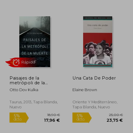
Paisajes de la
Una Cata De Poder
metrópoli de la
muerte: reflexiones
Rápido
Otto Dov Kulka
Elaine Brown
sobre la memoria y la
imaginación
Taurus, 2013, Tapa Blanda,
Oriente Y Mediterráneo,
Nuevo
Tapa Blanda, Nuevo