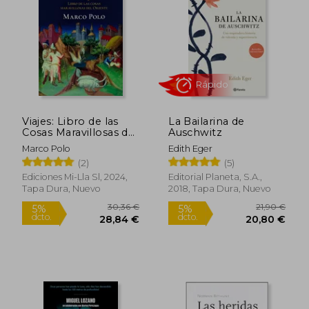
dcto.
dcto.
29,93 €
23,57
Viajes: Libro de las
La Bailarina de
Cosas Maravillosas del
Auschwitz
Oriente
Marco Polo
Edith Eger
(2)
(5)
Ediciones Mi-Lla Sl, 2024,
Editorial Planeta, S.A.,
Tapa Dura, Nuevo
2018, Tapa Dura, Nuevo
Rápido