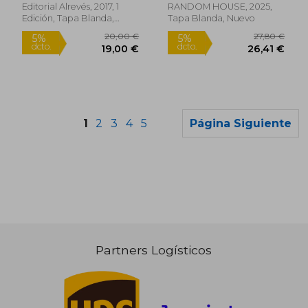
Editorial Alrevés, 2017, 1
RANDOM HOUSE, 2025,
Edición, Tapa Blanda,
Tapa Blanda, Nuevo
Nuevo
Rápido
Rápido
1
2
3
4
5
Página Siguiente
21,90 €
17,90
5%
5%
dcto.
dcto.
20,81 €
17,00
Partners Logísticos