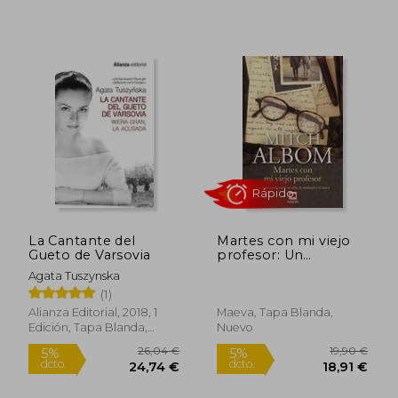
Rápido
Rápido
La Cantante del
Martes con mi viejo
Gueto de Varsovia
profesor: Un
testimonio sobre la
Agata Tuszynska
vida, la amistad y el
(1)
amor (Palabras
abiertas)
Alianza Editorial, 2018, 1
Maeva, Tapa Blanda,
Edición, Tapa Blanda,
Nuevo
18,00 €
19,90
5%
5%
Nuevo
dcto.
dcto.
17,10 €
18,91