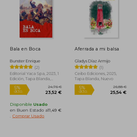
17,95 €
10,00
5%
5%
dcto.
dcto.
17,05 €
9,50
Bala en Boca
Aferrada a mi balsa
Bunster Enrique
Gladys Díaz Armijo
(2)
(1)
Editorial Yaca Spa, 2023, 1
Ceibo Ediciones, 2025,
Edición, Tapa Blanda,
Tapa Blanda, Nuevo
Nuevo
Disponible
Usado
en Buen Estado a
11,49 €
.
Comprar Usado