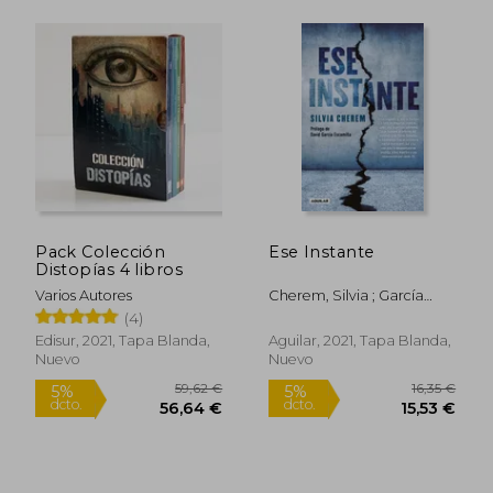
24,76 €
26,88
5%
5%
dcto.
dcto.
23,52 €
25,54
Pack Colección
Ese Instante
Distopías 4 libros
Varios Autores
Cherem, Silvia ; García
Escamilla, David
(4)
Edisur, 2021, Tapa Blanda,
Aguilar, 2021, Tapa Blanda,
Nuevo
Nuevo