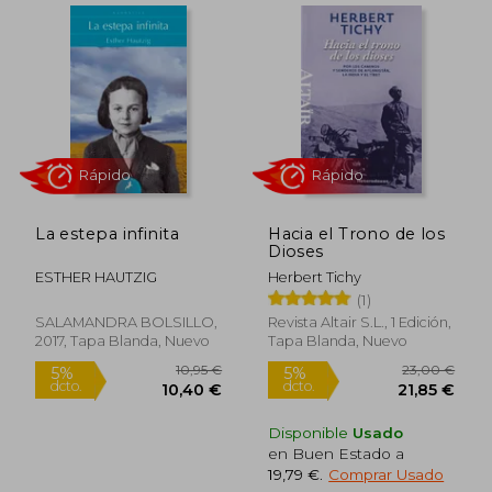
Rápido
La estepa infinita
Hacia el Trono de los
Dioses
ESTHER HAUTZIG
Herbert Tichy
(1)
12,49 €
14,90
5%
5%
SALAMANDRA BOLSILLO,
Revista Altair S.L., 1 Edición,
dcto.
dcto.
11,87 €
14,16
2017, Tapa Blanda, Nuevo
Tapa Blanda, Nuevo
Disponible
Usado
en Buen Estado a
19,79 €
.
Comprar Usado