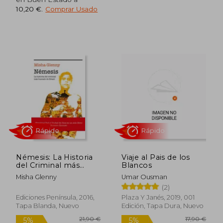
10,20 €
.
Comprar Usado
18,90 €
25,00
5%
5%
dcto.
dcto.
17,96 €
23,75
Némesis: La Historia
Viaje al Pais de los
del Criminal más
Blancos
Buscado de Brasil
Misha Glenny
Umar Ousman
(Realidad)
(2)
Ediciones Península, 2016,
Plaza Y Janés, 2019, 001
Tapa Blanda, Nuevo
Edición, Tapa Dura, Nuevo
Rápido