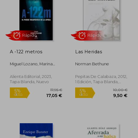
30,36 €
21,90
5%
5%
dcto.
dcto.
28,84 €
20,80
A -122 metros
Las Heridas
Miguel Lozano, Marina
Norman Bethune
Perezagua
Alienta Editorial, 2023,
Pepitas De Calabaza, 2012,
Tapa Blanda, Nuevo
1 Edición, Tapa Blanda,
Nuevo
Rápido
Rápido