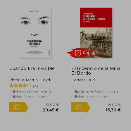
19,90 €
17,90
5%
5%
dcto.
dcto.
18,91 €
17,01
Cuando Era Invisible
El Incendio de la Mina
El Bordo
Pistorius, Martin ; Lloyd-
Herrera, Yuri
Davies, Megan ; Menezo
(4)
Garciaa, Daniel
Ediciones Urano, 2015, 1
Editorial Periferica, 2018, 1
Edición, Tapa Blanda,
Edición, Tapa Blanda,
Nuevo
Nuevo