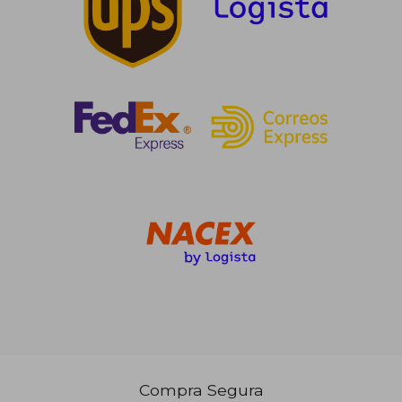
Rápido
15,90 €
15,00
5%
5%
dcto.
dcto.
15,11 €
14,25
Compra Segura