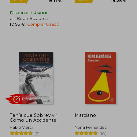
Rápido
Rápido
Disponible
Usado
en Buen Estado a
10,95 €
.
Comprar Usado
19,95 €
12,95
5%
5%
dcto.
dcto.
18,95 €
12,30
Tenía que Sobrevivir:
Marciano
Cómo un Accidente
Aéreo en los Andes
Pablo Vierci
Nona Fernández
Inspiró mi Vocación
(2)
(10)
Para Salvar Vidas