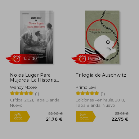
12,07 €
15,6
5%
5%
dcto.
dcto.
11,47 €
14,83
No es Lugar Para
Trilogía de Auschwitz
Mujeres: La Historia
de las Doctoras que
Wendy Moore
Primo Levi
Dirigieron el Hospital
(1)
(1)
más Extraordinario de
la Primera Guerra
Crítica, 2021, Tapa Blanda,
Ediciones Península, 2018,
Mundial
Nuevo
Tapa Blanda, Nuevo
Rápido
Rápido