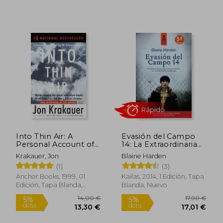
Rápido
Into Thin Air: A
Evasión del Campo
Personal Account of
14: La Extraordinaria
the Mount Everest
Odisea de un
Krakauer, Jon
Blaine Harden
Disaster (en Inglés)
Hombre Desde Corea
(1)
(3)
del Norte a la
Libertad
Anchor Books, 1999, 01
Kailas, 2014, 1 Edición, Tapa
Edición, Tapa Blanda,
Blanda, Nuevo
Nuevo