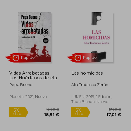
10,95 €
16,95
5%
5%
dcto.
dcto.
10,40 €
16,10
Vidas Arrebatadas:
Las homicidas
Los Huérfanos de eta
Pepa Bueno
Alia Trabucco Zerán
Planeta, 2021, Nuevo
LUMEN, 2019, 1 Edición,
Tapa Blanda, Nuevo