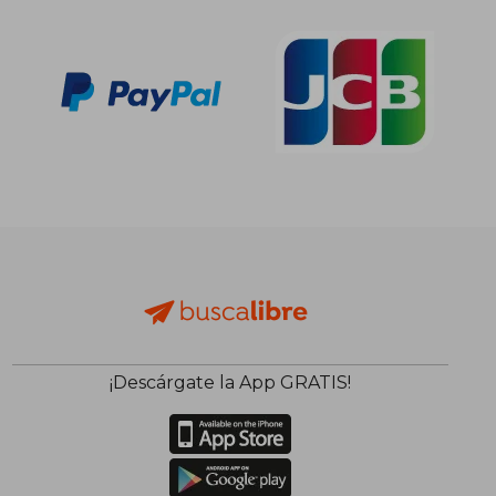
20,00 €
27,80
5%
5%
dcto.
dcto.
19,00 €
26,41
¡Descárgate la App GRATIS!