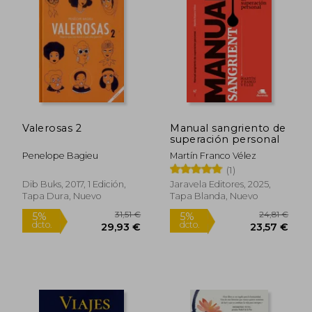
Valerosas 2
Manual sangriento de
superación personal
Penelope Bagieu
Martín Franco Vélez
(1)
Dib Buks, 2017, 1 Edición,
Jaravela Editores, 2025,
Tapa Dura, Nuevo
Tapa Blanda, Nuevo
31,51 €
24,81
5%
5%