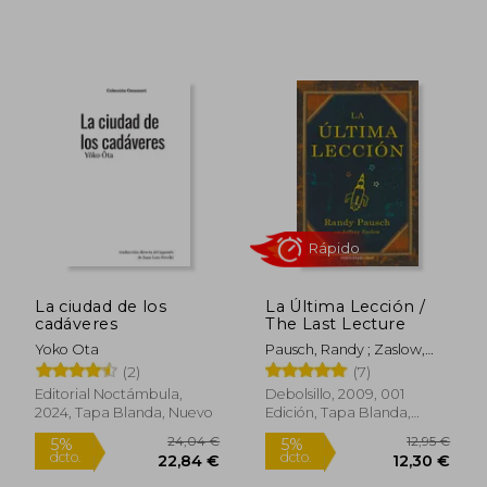
Rápido
Rápido
La ciudad de los
La Última Lección /
cadáveres
The Last Lecture
Yoko Ota
Pausch, Randy ; Zaslow,
10,95 €
23,00
5%
5%
Jeffrey
dcto.
dcto.
(2)
(7)
10,40 €
21,85
Editorial Noctámbula,
Debolsillo, 2009, 001
2024, Tapa Blanda, Nuevo
Edición, Tapa Blanda,
Nuevo