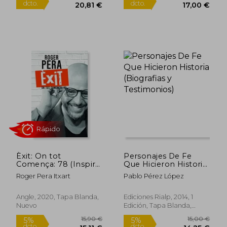
20,00 €
13,95
5%
5%
dcto.
dcto.
19,00 €
13,25
Èxit: On tot
Personajes De Fe
Comença: 78 (Inspira)
Que Hicieron Historia
(en Catalán)
(Biografias y
Roger Pera Itxart
Pablo Pérez López
Testimonios)
Angle, 2020, Tapa Blanda,
Ediciones Rialp, 2014, 1
Nuevo
Edición, Tapa Blanda,
Nuevo