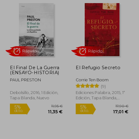
Rápido
El Final De La Guerra
El Refugio Secreto
(ENSAYO-HISTORIA)
31,00 €
14,00
5%
5%
PAUL PRESTON
Corrie Ten Boom
dcto.
dcto.
29,45 €
13,30
(9)
Debolsillo, 2016, 1 Edición,
Ediciones Palabra, 2015, 1ª
Tapa Blanda, Nuevo
Edición, Tapa Blanda,
Nuevo