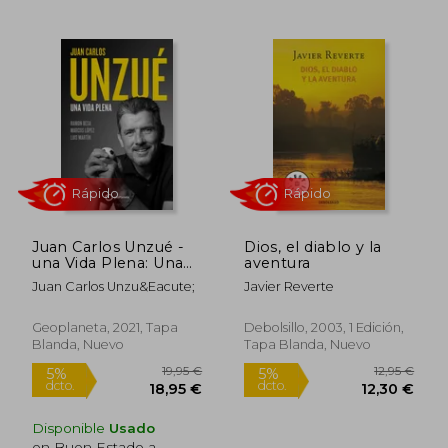
26,04 €
19,90
5%
5%
dcto.
dcto.
24,74 €
18,91
Juan Carlos Unzué -
Dios, el diablo y la
una Vida Plena: Una
aventura
Vida Plena (Deportes)
Juan Carlos Unzu&Eacute;
Javier Reverte
Geoplaneta, 2021, Tapa
Debolsillo, 2003, 1 Edición,
Blanda, Nuevo
Tapa Blanda, Nuevo
Rápido
Disponible
Usado
en Buen Estado a