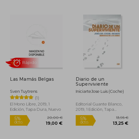
12,50 €
31,5
5%
5%
dcto.
dcto.
11,88 €
29,93
Las Mamás Belgas
Diario de un
Superviviente
Sven Tuytrens
IniciarteJose Luis (Coche)
(1)
El Mono Libre, 2019, 1
Editorial Guante Blanco,
Rápido
Edición, Tapa Dura, Nuevo
2019, 1 Edición, Tapa
Blanda, Nuevo