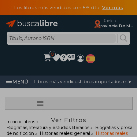
Los libros más vendidos con 5% dto
Ver más
Enviar a
Provincia De Madrid
0
MENÚ
Libros más vendidos
Libros importados más v
=
Ver Filtros
Inicio
Libros
Biografías, literatura y estudios literarios
Biografías y prosa
de no ficción
Historias reales: general
Historias reales