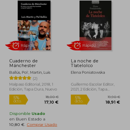
Cuaderno de
La noche de
Mánchester
Tlatelolco
Ballús, Pol ; Martin, Luis
Elena Poniatowska
(2)
15,96 €
18,90
Malpaso Editorial, 2018, 1
Guillermo Escolar Editor,
5%
5%
dcto.
dcto.
15,16 €
17,96
Edición, Tapa Dura, Nuevo
2021, 2 Edición, Tapa
Blanda, Nuevo
Disponible
Usado
en Buen Estado a
10,80 €
.
Comprar Usado