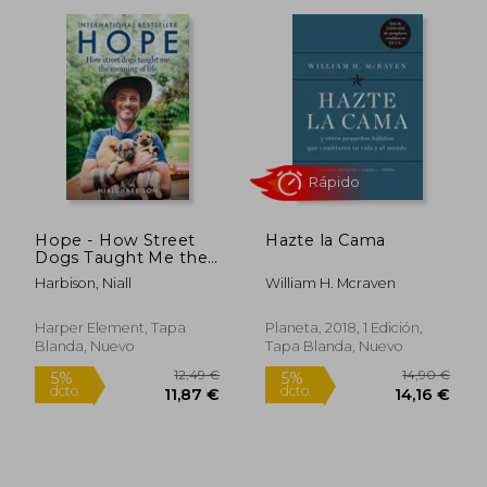
Hope - How Street
Hazte la Cama
Dogs Taught Me the
59,62 €
16,35
5%
5%
Meaning of Life:
dcto.
dcto.
56,64 €
15,53
Harbison, Niall
William H. Mcraven
Featuring Rodney,
McMuffin and King
Whacker (en Inglés)
Harper Element, Tapa
Planeta, 2018, 1 Edición,
Blanda, Nuevo
Tapa Blanda, Nuevo