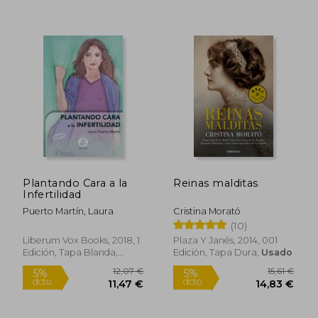
14,00 €
17,90
5%
5%
dcto.
dcto.
13,30 €
17,01
Plantando Cara a la
Reinas malditas
Infertilidad
Puerto Martín, Laura
Cristina Morató
(10)
Rápido
Rápido
Liberum Vox Books, 2018, 1
Plaza Y Janés, 2014, 001
Edición, Tapa Blanda,
Edición, Tapa Dura,
Usado
Nuevo