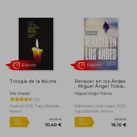
24,04 €
12,95
5%
5%
dcto.
dcto.
22,84 €
12,30
Trilogía de la Noche
Renacer en los Andes
- Miguel Ángel Tobías
Rápido
- Libro Físico
Elie Wiesel
Miguel Ángel Tobías
(7)
Austral, 2013, Tapa Blanda,
Ediciones Luciérnaga, 2022,
Nuevo
Tapa Blanda, Nuevo