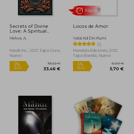
Secrets of Divine
Locos de Amor
Love: A Spiritual
Journey Into the
Helwa, A.
Yalal Ad Din Rumi
Heart of Islam (en
(1)
Inglés)
Naulit Inc., 2021, Tapa Dura,
Mandala Ediciones, 2012,
Nuevo
Tapa Blanda, Nuevo
Rápido
22,00 €
19,74
5%
5%