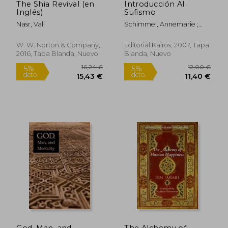
The Shia Revival (en
Introducción Al
Inglés)
Sufismo
Nasr, Vali
Schimmel, Annemarie ;
Tummer, Lía
W. W. Norton & Company,
Editorial Kairos, 2007, Tapa
2016, Tapa Blanda, Nuevo
Blanda, Nuevo
29,26 €
21,88
5%
5%
dcto.
dcto.
27,79 €
20,79
God, Man, and
The Alchemy of