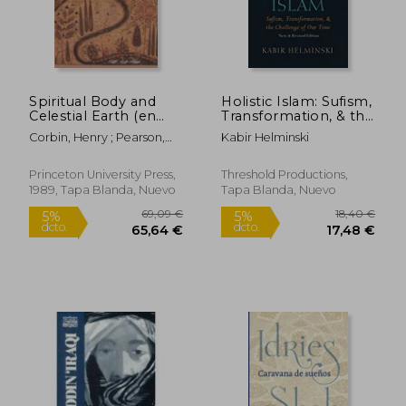
Spiritual Body and
Holistic Islam: Sufism,
Rápido
Celestial Earth (en
Transformation, & the
Inglés)
Challenge of our
Corbin, Henry ; Pearson,
Kabir Helminski
Time, new & Revised
Nancy
Edition (en Inglés)
Princeton University Press,
Threshold Productions,
1989, Tapa Blanda, Nuevo
Tapa Blanda, Nuevo
8,00 €
12,00
5%
5%
dcto.
dcto.
7,60 €
11,40