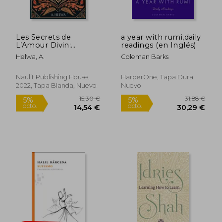
12,90 €
8,46
5%
5%
dcto.
dcto.
12,26 €
8,04
Les Secrets de
a year with rumi,daily
L’Amour Divin:
readings (en Inglés)
Voyage Spirituel au
Helwa, A.
Coleman Barks
Cœur de L’Islam (en
Francés)
Naulit Publishing House,
HarperOne, Tapa Dura,
2022, Tapa Blanda, Nuevo
Nuevo