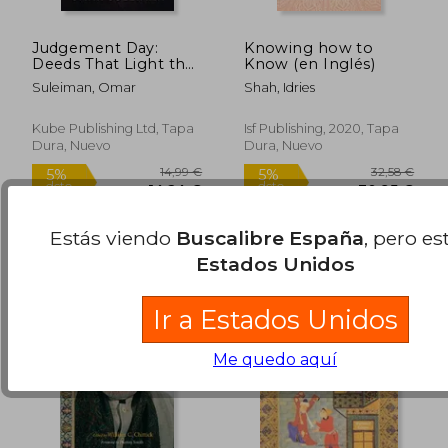
Judgement Day:
Knowing how to
Deeds That Light the
Know (en Inglés)
way (en Inglés)
Suleiman, Omar
Shah, Idries
Kube Publishing Ltd, Tapa
Isf Publishing, 2020, Tapa
Dura, Nuevo
Dura, Nuevo
14,83 €
46,01
5%
5%
dcto.
dcto.
14,09 €
43,71
Estás viendo
Buscalibre España
, pero es
Estados Unidos
Ir a Estados Unidos
Me quedo aquí