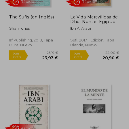
The Sufis (en Inglés)
La Vida Maravillosa de
Dhul Nun, el Egipcio
Shah, Idries
Ibn Al Arabi
17,00 €
31,14
5%
5%
dcto.
dcto.
16,15 €
29,58
Isf Publishing, 2018, Tapa
Sufi, 2017, 1 Edición, Tapa
Dura, Nuevo
Blanda, Nuevo
Rápido
Rápido