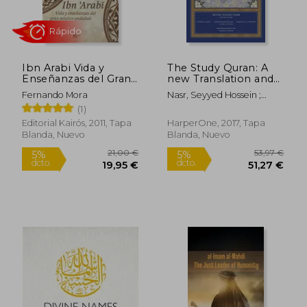
Ibn Arabi Vida y
The Study Quran: A
Enseñanzas del Gran
new Translation and
Mistico Andalusi
Commentary (en
Fernando Mora
Nasr, Seyyed Hossein ;
Inglés)
Dagli, Caner K. ; Dakake,
(1)
Maria Massi
Editorial Kairós, 2011, Tapa
HarperOne, 2017, Tapa
Blanda, Nuevo
Blanda, Nuevo
Rápido
21,00 €
53,97
5%
5%
dcto.
dcto.
19,95 €
51,27