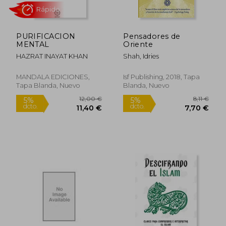
35,22 €
6,00
5%
5%
dcto.
dcto.
33,46 €
5,70
PURIFICACION
Pensadores de
MENTAL
Oriente
HAZRAT INAYAT KHAN
Shah, Idries
MANDALA EDICIONES,
Isf Publishing, 2018, Tapa
Tapa Blanda, Nuevo
Blanda, Nuevo