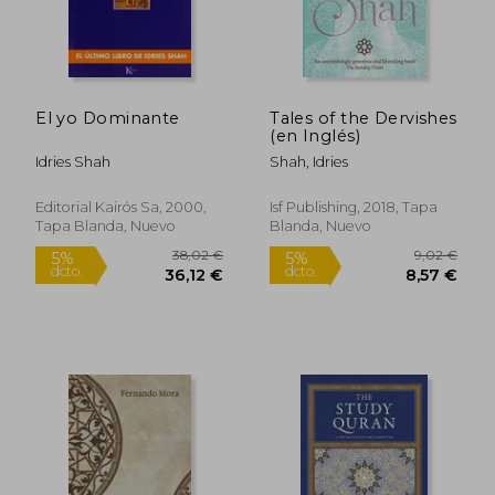
El yo Dominante
Tales of the Dervishes
(en Inglés)
Idries Shah
Shah, Idries
Editorial Kairós Sa, 2000,
Isf Publishing, 2018, Tapa
Tapa Blanda, Nuevo
Blanda, Nuevo
38,02 €
9,02
5%
5%
dcto.
dcto.
36,12 €
8,57