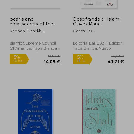
pearls and
Descifrando el Islam:
24,94 €
38,84
coral,secrets of the
Claves Para
5%
5%
dcto.
dcto.
sufi way : discourses
Comprender e
23,69 €
36,90
Kabbani, Shaykh
Carlos Paz
of shaykh
Interpretar el Islam:
Muhammad Hisham ;
Crist&Oacute;Bal
muhammad hisham
24 (Khronos)
Kabbani, Muhammad
kabbani delivered by
Islamic Supreme Council
Editorial Eas, 2021, 1 Edición,
Hisham ; Haqqani, Shaykh
permission of hi (en
Of America, Tapa Blanda,
Tapa Blanda, Nuevo
Nazim Adil
Inglés)
Nuevo
Rápido