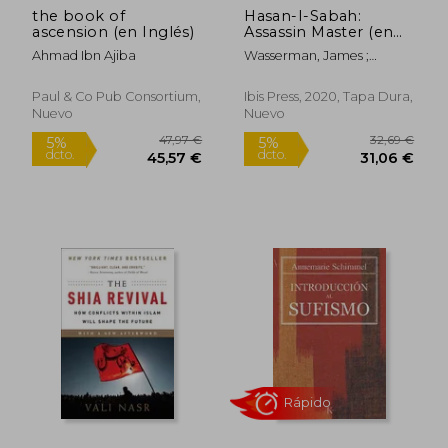
the book of
Hasan-I-Sabah:
ascension (en Inglés)
Assassin Master (en
Inglés)
Ahmad Ibn Ajiba
Wasserman, James ;
Churton, Tobias
Paul & Co Pub Consortium,
Ibis Press, 2020, Tapa Dura,
Nuevo
Nuevo
14,88 €
44,60
5%
5%
dcto.
dcto.
14,14 €
42,37