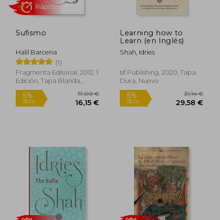
Sufismo
Learning how to
15,30 €
31,88
5%
5%
Learn (en Inglés)
dcto.
dcto.
14,54 €
30,29
Halil Barcena
Shah, Idries
(1)
Fragmenta Editorial, 2012, 1
Isf Publishing, 2020, Tapa
Edición, Tapa Blanda,
Dura, Nuevo
Nuevo
Rápido