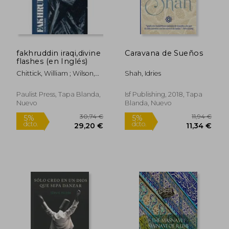
fakhruddin iraqi,divine
Caravana de Sueños
flashes (en Inglés)
Chittick, William ; Wilson,
Shah, Idries
Peter ; Wilson, Peter
Paulist Press, Tapa Blanda,
Isf Publishing, 2018, Tapa
Nuevo
Blanda, Nuevo
69,09 €
18,40
5%
5%
dcto.
dcto.
65,64 €
17,48