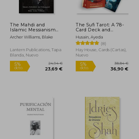
dcto.
dcto.
20,90 €
18,75
The Mahdi and
The Sufi Tarot: A 78-
Islamic Messianism
Card Deck and
(en Inglés)
Guidebook (en
Archer Williams, Blake
Husain, Ayeda
Inglés)
(8)
Lantern Publications, Tapa
Hay House, Cards (Cartas),
Blanda, Nuevo
Nuevo
Rápido