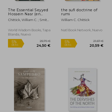
The Essential Seyyed
the sufi doctrine of
Hossein Nasr (en
rumi
Inglés)
Chittick, William C. ; Smith,
William C. Chittick
Huston
World Wisdom Books, Tapa
Natl Book Network, Nuevo
Blanda, Nuevo
21,14 €
16,85
5%
5%
dcto.
dcto.
20,08 €
16,01