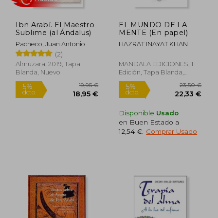
Ibn Arabí. El Maestro
EL MUNDO DE LA
Sublime (al Ándalus)
MENTE (En papel)
Pacheco, Juan Antonio
HAZRAT INAYAT KHAN
(2)
Almuzara, 2019, Tapa
MANDALA EDICIONES, 1
Blanda, Nuevo
Edición, Tapa Blanda,
25,19 €
22,00
5%
5%
Nuevo
dcto.
dcto.
23,93 €
20,90
Disponible
Usado
en Buen Estado a
12,54 €
.
Comprar Usado
Rápido