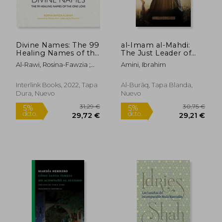
Divine Names: The 99
al-Imam al-Mahdi:
Healing Names of the
The Just Leader of
one Love (en Inglés)
Humanity (en Inglés)
Al-Rawi, Rosina-Fawzia ;
Amini, Ibrahim
Seif, Majed ; Arav, Monique
Interlink Books, 2022, Tapa
Al-Burāq, Tapa Blanda,
Dura, Nuevo
Nuevo
31,29 €
30,75
5%
5%