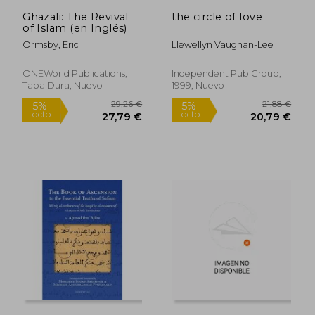
Ghazali: The Revival
the circle of love
of Islam (en Inglés)
Ormsby, Eric
Llewellyn Vaughan-Lee
ONEWorld Publications,
Independent Pub Group,
Tapa Dura, Nuevo
1999, Nuevo
25,79 €
21,67
5%
5%
dcto.
dcto.
24,50 €
20,59