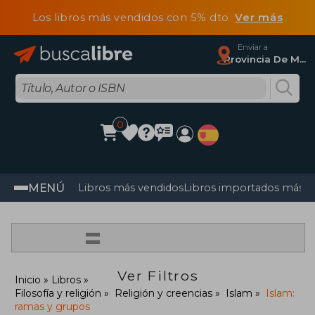
Los libros más vendidos con 5% dto
Ver más
Enviar a
Provincia De Madrid
0
MENÚ
Libros más vendidos
Libros importados más v
=
Ver Filtros
Inicio
Libros
Filosofía y religión
Religión y creencias
Islam
Islam:
ramas y grupos