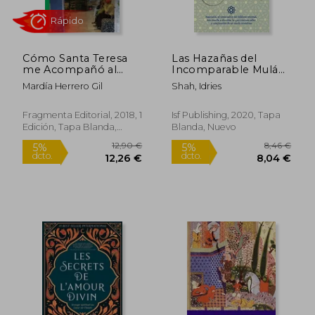
dcto.
dcto.
29,72 €
29,21
Cómo Santa Teresa
Las Hazañas del
me Acompañó al
Incomparable Mulá
Sufismo
Nasrudín
Mardía Herrero Gil
Shah, Idries
Fragmenta Editorial, 2018, 1
Isf Publishing, 2020, Tapa
Edición, Tapa Blanda,
Blanda, Nuevo
Nuevo
Rápido