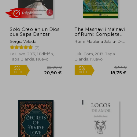
Solo Creo en un Dios
The Masnavi i Ma'navi
que Sepa Danzar
of Rumi: Complete
(Persian and Sufi
Sérgio Veleda
Rumi, Maulana Jalalu-'d-
Poetry) (en Inglés)
Din Muhammad ;
(2)
Whinfield, E. H.
La Llave, 2017, 1 Edición,
Lulu.com, 2019, Tapa
Tapa Blanda, Nuevo
Blanda, Nuevo
30,74 €
11,94
5%
5%
dcto.
dcto.
29,20 €
11,34