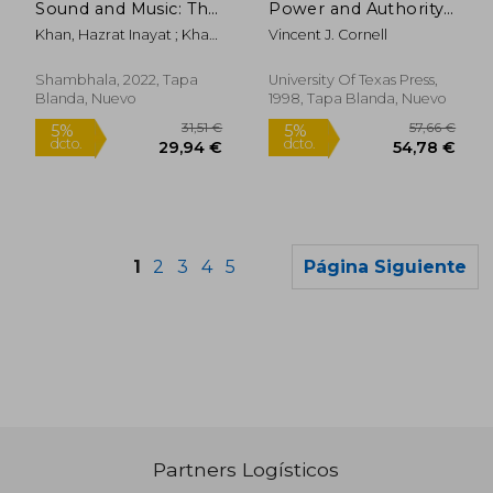
Sound and Music: The
Power and Authority
Sufi Teaching of
in Moroccan Sufism
Khan, Hazrat Inayat ; Khan,
Vincent J. Cornell
Hazrat Inayat Khan
(en Inglés)
Pir Zia Inayat
(Shambhala Dragon
Editions) (en Inglés)
Shambhala, 2022, Tapa
University Of Texas Press,
Blanda, Nuevo
1998, Tapa Blanda, Nuevo
1
2
3
4
5
Página Siguiente
Rápido
Partners Logísticos
16,24 €
12,00