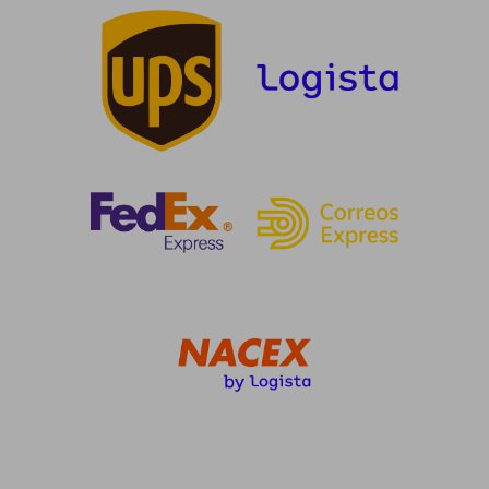
5%
5%
dcto.
dcto.
15,43 €
11,40