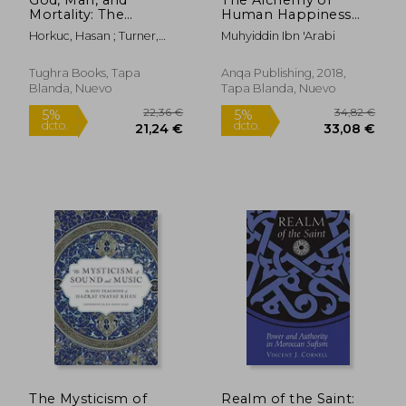
Mortality: The
Human Happiness
Perspective of
(Mystical Treatises of
Horkuc, Hasan ; Turner,
Muhyiddin Ibn 'arabi
Bediuzzaman Said
Muhyiddin ibn 'arabi)
Colin
Nursi (en Inglés)
(en arabic)
Tughra Books, Tapa
Anqa Publishing, 2018,
Blanda, Nuevo
Tapa Blanda, Nuevo
47,97 €
32,69
5%
5%
dcto.
dcto.
45,57 €
31,06
The Mysticism of
Realm of the Saint: