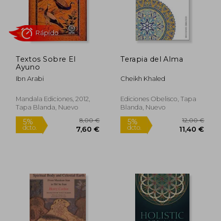
Textos Sobre El
Terapia del Alma
Ayuno
Ibn Arabi
Cheikh Khaled
19,95 €
23,50
5%
5%
Mandala Ediciones, 2012,
Ediciones Obelisco, Tapa
dcto.
dcto.
18,95 €
22,33
Tapa Blanda, Nuevo
Blanda, Nuevo