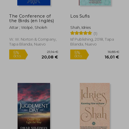
The Conference of
Los Sufis
the Birds (en Inglés)
Attar ; Wolpé, Sholeh
Shah, Idries
(1)
12,00 €
8,1
5%
5%
dcto.
dcto.
11,40 €
7,70
W. W. Norton & Company,
Isf Publishing, 2018, Tapa
Tapa Blanda, Nuevo
Blanda, Nuevo