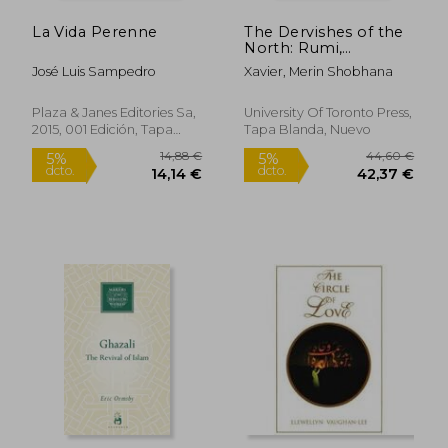
La Vida Perenne
The Dervishes of the
North: Rumi,
Whirling, and the
José Luis Sampedro
Xavier, Merin Shobhana
Making of Sufism in
Canada (en Inglés)
Plaza & Janes Editories Sa,
University Of Toronto Press,
2015, 001 Edición, Tapa
Tapa Blanda, Nuevo
Dura,
Usado
14,99 €
32,58
5%
5%
dcto.
dcto.
14,24 €
30,95