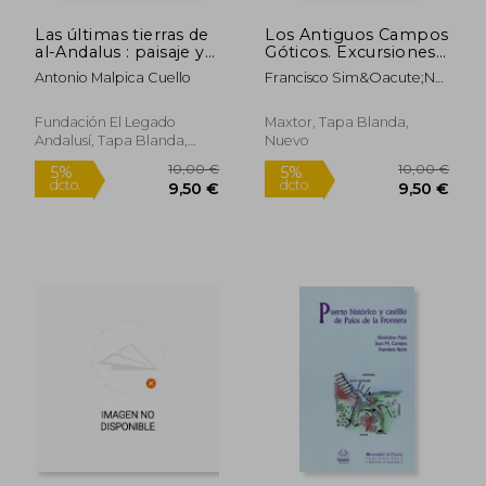
Las últimas tierras de
Los Antiguos Campos
al-Andalus : paisaje y
Góticos. Excursiones
poblamiento del
Histórico-Artísticas
Antonio Malpica Cuello
Francisco Sim&Oacute;N
reino nazarí de
Nieto
Granada
Fundación El Legado
Maxtor, Tapa Blanda,
Andalusí, Tapa Blanda,
Nuevo
Nuevo
6,00 €
24,50
5%
5%
dcto.
dcto.
5,70 €
23,28