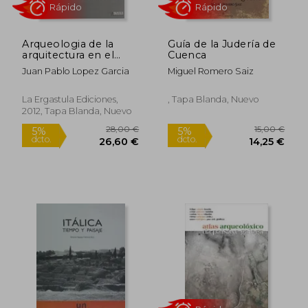
Arqueologia de la
Guía de la Judería de
23,80 €
37,30
arquitectura en el
Cuenca
5%
5%
dcto.
dcto.
mundo vetton
22,61 €
35,43
Juan Pablo Lopez Garcia
Miguel Romero Saiz
(Arqueologia Y
Patrimonio)
La Ergastula Ediciones,
, Tapa Blanda, Nuevo
2012, Tapa Blanda, Nuevo
Rápido