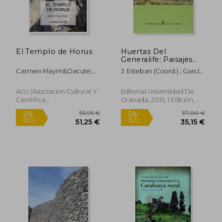
El Templo de Horus
Huertas Del
Generalife: Paisajes
Agrícolas De Al-
Carmen Maym&Oacute;
J. Esteban (coord.) ; García
andalus... En Busca De
Vicente
Sánchez, Expiración
Rápido
La Autenticidad (la
(coord.) Hernández
Biblioteca De La
Acci (Asociacion Cultural Y
Editorial Universidad De
Bermejo
Alhambra)
Cientifica
Granada, 2015, 1 Edición,
Iberoamericana), Tapa
Tapa Blanda, Nuevo
Blanda, Nuevo
23,95 €
15,00
5%
5%
dcto.
dcto.
22,75 €
14,25