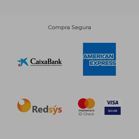
Compra Segura
35,43 €
5%
dcto.
33,66 €