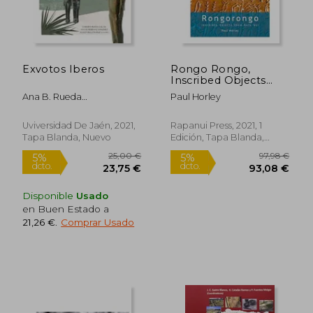
Exvotos Iberos
Rongo Rongo,
Inscribed Objects
from Rapa Nui (en
Ana B. Rueda
Paul Horley
Inglés)
Gal&Aacute;N, Carmen
Herranz S&Aacute;Nchez
Uviversidad De Jaén, 2021,
Rapanui Press, 2021, 1
Tapa Blanda, Nuevo
Edición, Tapa Blanda,
Nuevo
Disponible
Usado
en Buen Estado a
21,26 €
.
Comprar Usado
25,00 €
97,98
5%
5%
dcto.
dcto.
23,75 €
93,08