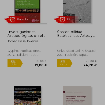
Rápido
Rápido
Investigaciones
Sostenibilidad
Arqueológicas en el
Estética. Las Artes y
Valle del Duero: Del
las Transformaciones
Jornadas De Jóvenes
Neolítico a la
del Espacio Común
Investigadores Del Valle
18,00 €
20,00
Antigüedad Tardía:
del Territorio (Ikertuz)
5%
5%
Del Duero
dcto.
dcto.
Actas de las ii
17,10 €
19,00
Glyphos Publicaciones,
Universidad Del País Vasco,
Jornadas de Jóvenes
2014, 1 Edición, Tapa
2021, 1 Edición, Tapa
Investigadores del.
Blanda, Nuevo
Blanda, Nuevo
Del 25 al 27 de
Octubre de 2012,
León (en Portugués,
Español, Inglés)