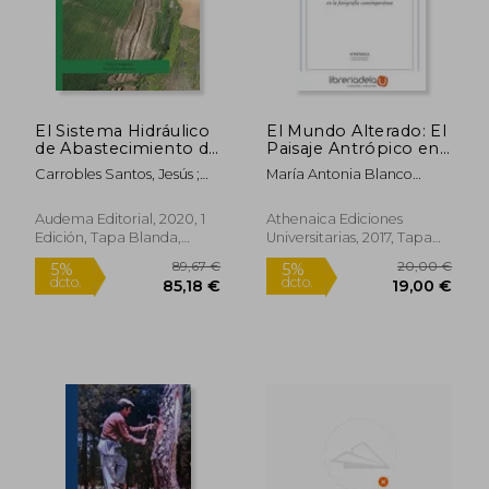
Rápido
El Sistema Hidráulico
El Mundo Alterado: El
de Abastecimiento de
Paisaje Antrópico en
Aguas a la Ciudad de
la Fotografía
Carrobles Santos, Jesús ;
María Antonia Blanco
Segóbriga la
Contemporánea
Morín De Pablos, Jorge ;
Arroyo
Quebrada ii, la Peña i
Barroso Cabrera, Rafael
y Llanos de Pinilla
Audema Editorial, 2020, 1
Athenaica Ediciones
Edición, Tapa Blanda,
Universitarias, 2017, Tapa
Nuevo
Blanda, Nuevo
45,00 €
10,00
5%
5%
dcto.
dcto.
42,75 €
9,50