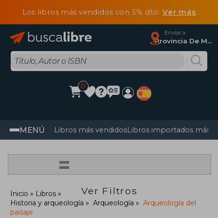
Los libros más vendidos con 5% dto
Ver más
Enviar a
Provincia De Madrid
0
MENÚ
Libros más vendidos
Libros importados más v
=
Ver Filtros
Inicio
Libros
Historia y arqueología
Arqueología
Arqueología del
paisaje