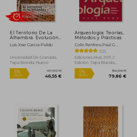
El Territorio De La
Arqueología: Teorías,
Alhambra. Evolución
Métodos y Prácticas
De Un Paisaje Cultural
Luis Jose Garcia-Pulido
Colin Renfrew,Paul G.
Remarcable
Rápido
Bahn
(12)
Universidad De Granada,
Ediciones Akal, 2011, 2
Tapa Blanda, Nuevo
Edición, Tapa Blanda,
Nuevo
49,00 €
84,06
5%
5%
dcto.
dcto.
46,55 €
79,86