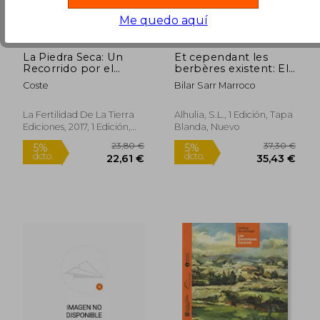
dcto.
dcto.
47,50 €
14,73
Me quedo aquí
La Piedra Seca: Un
Et cependant les
Recorrido por el
berbères existent: El
Mundo, Allí Donde la
poblamiento
Coste
Bilar Sarr Marroco
Sencilla Piedra Hace
bereber en la
Paisaje (Saber Hacer)
frontera superior
andalusí (siglos VIII-
La Fertilidad De La Tierra
Alhulia, S.L., 1 Edición, Tapa
XII)
Ediciones, 2017, 1 Edición,
Blanda, Nuevo
Tapa Blanda, Nuevo
Rápido