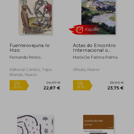
57,26 €
26,00
5%
5%
dcto.
dcto.
54,40 €
24,70
Fuenteovejuna lo
Actas do Encontro
Hizo
Internacional o
Território e a Gestao
Fernando Penco
María De Fatima Palma
dos
Valenzuela
Editorial Cántico, Tapa
Alhulia, Nuevo
Blanda, Nuevo
Rápido