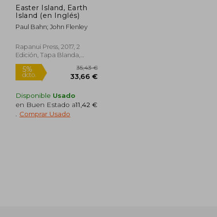
Easter Island, Earth
Island (en Inglés)
Paul Bahn; John Flenley
Rapanui Press, 2017, 2
Edición, Tapa Blanda,
Rápido
Nuevo
Disponible
Usado
en Buen Estado a
11,42 €
.
Comprar Usado
10,00 €
10,00
5%
5%
dcto.
dcto.
9,50 €
9,50