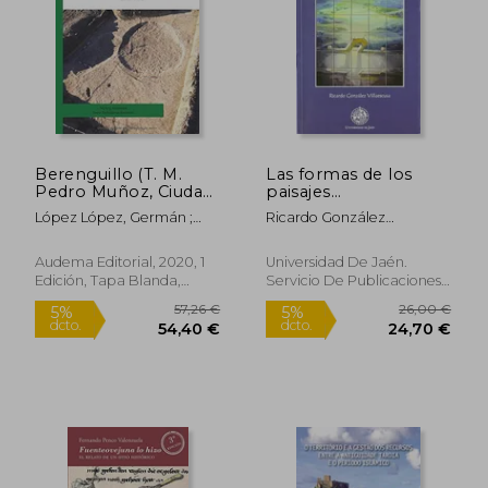
52,54 €
40,00
5%
5%
dcto.
dcto.
49,91 €
38,00
Berenguillo (T. M.
Las formas de los
Pedro Muñoz, Ciudad
paisajes
Real)Nuevos Datos
mediterráneos:
López López, Germán ;
Ricardo González
Para el Estudio de la
Ensayo sobre las
Morín De Pablos, Jorge
Villaescusa
Prehistoria Reciente
formas, funciones y
en Castilla - la
epistemología
Audema Editorial, 2020, 1
Universidad De Jaén.
Mancha
parcelarias: estudios
Edición, Tapa Blanda,
Servicio De Publicaciones.,
comparativos en
Nuevo
Tapa Blanda, Nuevo
medios ... (Colección
Martínez de Mazas.
Serie Estudios)