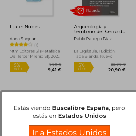
Fijate: Nubes
Arqueología y
territorio del Cerro de
Guruviejo: Burguillos
Anna Sanjuan
Pablo Paniego Díaz
del Cerro, Badajoz
(1)
(Serie Arqueología y
Patrimonio)
Mtm Editores Sl (Metafísica
La Ergástula, 1 Edición,
Del Tercer Milenio Sl), 2025,
Tapa Blanda, Nuevo
1 Edición, Tapa Blanda,
Nuevo
Rápido
Estás viendo
Buscalibre España
, pero
estás en
Estados Unidos
Ir a Estados Unidos
50,00 €
15,50
5%
5%