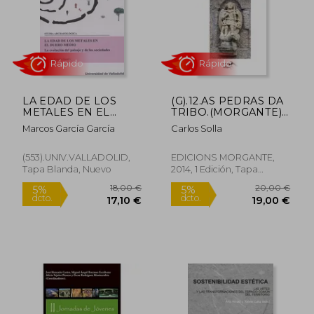
LA EDAD DE LOS
(G).12.AS PEDRAS DA
24,07 €
25,00
METALES EN EL
TRIBO.(MORGANTE)
5%
5%
dcto.
dcto.
DUERO MEDIO
(en Gallego)
22,87 €
23,75
Marcos García García
Carlos Solla
NÂº102
(553).UNIV.VALLADOLID,
EDICIONS MORGANTE,
Tapa Blanda, Nuevo
2014, 1 Edición, Tapa
Blanda, Nuevo