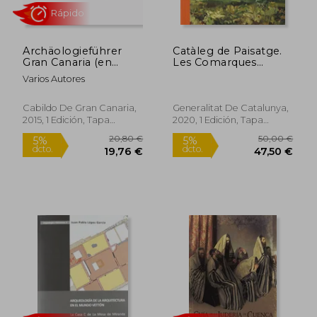
9,90 €
22,00
5%
5%
dcto.
dcto.
9,41 €
20,90
Archäologieführer
Catàleg de Paisatge.
Gran Canaria (en
Les Comarques
Alemán)
Centrals
Varios Autores
Cabildo De Gran Canaria,
Generalitat De Catalunya,
2015, 1 Edición, Tapa
2020, 1 Edición, Tapa
Blanda, Nuevo
Blanda, Nuevo
Rápido