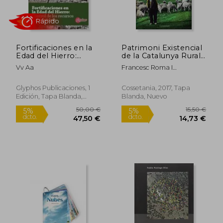
Fortificaciones en la
Patrimoni Existencial
Edad del Hierro:
de la Catalunya Rural:
Control de los
I Premi Serret Terra
Vv Aa
Francesc Roma I
Recursos y el
de Cruïlla: 143 (el
Casanovas
Territorio.
Tinter) (en Catalán)
Glyphos Publicaciones, 1
Cossetania, 2017, Tapa
Edición, Tapa Blanda,
Blanda, Nuevo
Nuevo
53,95 €
37,00
5%
5%
dcto.
dcto.
51,25 €
35,15