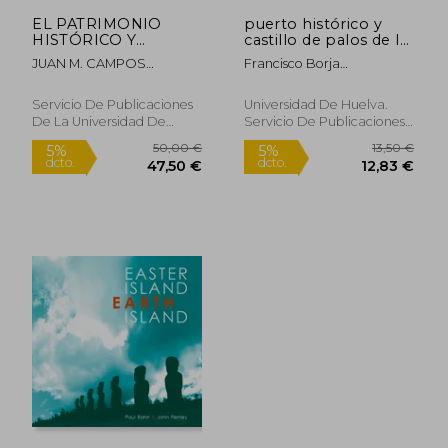
EL PATRIMONIO
puerto histórico y
HISTÓRICO Y
castillo de palos de la
CULTURAL EN EL
frontera (huelva) :
JUAN M. CAMPOS
Francisco Borja
PARAJE NATURAL
asentamiento
CARRASCO
Barrera,juan M. Campos
MARISMAS DEL
humano y medio
Carrasco,florentino Pozo
ODIEL
natural
Servicio De Publicaciones
Universidad De Huelva.
Blázquez
De La Universidad De
Servicio De Publicaciones,
Huelva, Tapa Blanda,
Nuevo
Nuevo
85,00 €
25,00
5%
5%
dcto.
dcto.
80,75 €
23,75