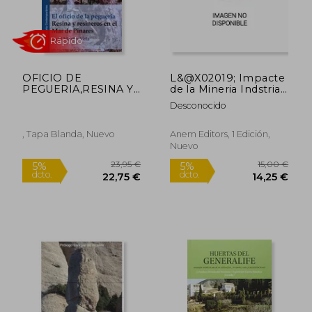
OFICIO DE
L&@X02019; Impacte
PEGUERIA,RESINA Y
de la Mineria Indstrial
RESINEROS EN EL
a la Ribagora (en
Desconocido
MAR DE PINARES
Catalán)
, Tapa Blanda, Nuevo
Anem Editors, 1 Edición,
Nuevo
89,67 €
20,00
5%
5%
dcto.
dcto.
85,18 €
19,00