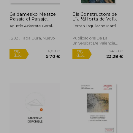
Galdamesko Meatze
Els Constructors de
Paisaia el Paisaje
Lï¿ ½Horta de Valï¿
Minero de Galdames
½Ncia
Agustin Azkarate Garai-
Ferran Esquilache Martí
Olaun; Solaun Bus
, 2021, Tapa Dura, Nuevo
Publicacions De La
Universitat De València,
28,00 €
15,00
5%
5%
2018, 1 Edición, Tapa
dcto.
dcto.
26,60 €
14,25
Blanda, Nuevo