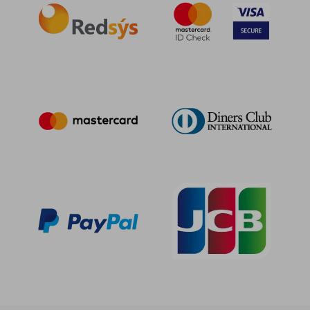
16,24 €
5%
dcto.
15,43 €
18,95