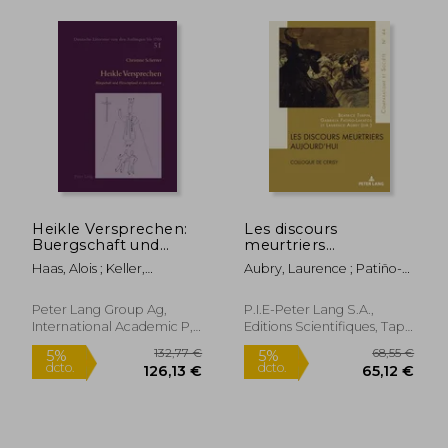
Heikle Versprechen:
Les discours
Buergschaft und
meurtriers
Fleischpfand in der
aujourd'hui: Colloque
Haas, Alois ; Keller,
Aubry, Laurence ; Patiño-
Literatur (en Alemán)
de Cerisy (en Francés)
Hildegard Elisabeth ; Spiess
Lakatos, Gabriela Cristina ;
(Scherrer), Christine
Turpin, Béatrice
53,77 €
16,66
Peter Lang Group Ag,
P.I.E-Peter Lang S.A.,
5%
5%
dcto.
dcto.
International Academic P,
Editions Scientifiques, Tapa
51,08 €
15,83
Tapa Blanda, Nuevo
Blanda, Nuevo