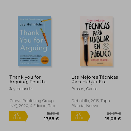
36,12 €
16,40
5%
5%
dcto.
dcto.
34,32 €
15,58
Thank you for
Las Mejores Técnicas
Arguing, Fourth
Para Hablar En
Edition (Revised and
Público / The Best
Jay Heinrichs
Brassel, Carlos
Updated): What
Techniques for Public
Aristotle, Lincoln, and
Spe Aking
Homer Simpson can
Crown Publishing Group
Debolsillo, 2013, Tapa
Teach us About the
(NY), 2020, 4 Edición, Tapa
Blanda, Nuevo
art of Persuasion (en
Blanda, Nuevo
Inglés)