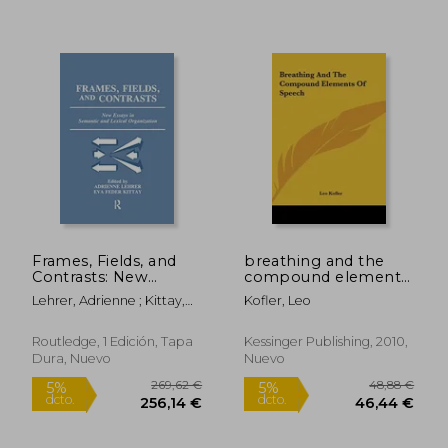
15,72 €
13,90
5%
5%
dcto.
dcto.
14,93 €
13,21
Frames, Fields, and
breathing and the
Contrasts: New
compound elements
Essays in Semantic
of speech (en Inglés)
Lehrer, Adrienne ; Kittay,
Kofler, Leo
and Lexical
Eva Feder ; Lehrer, Richard
Organization (en
Inglés)
Routledge, 1 Edición, Tapa
Kessinger Publishing, 2010,
Dura, Nuevo
Nuevo