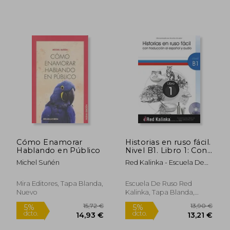
Cómo Enamorar
Historias en ruso fácil.
Hablando en Público
Nivel B1. Libro 1: Con
traducción al español
Michel Suñén
Red Kalinka - Escuela De
y audio
Ruso
Mira Editores, Tapa Blanda,
Escuela De Ruso Red
Nuevo
Kalinka, Tapa Blanda,
Nuevo