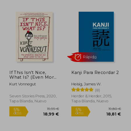
Rápido
21,50 €
26,00
5%
5%
dcto.
dcto.
20,43 €
24,70
If This Isn't Nice,
Kanji Para Recordar 2
What Is? (Even More)
Expanded Third
Kurt Vonnegut
Heisig, James W.
Edition: The
(8)
Graduation Speeches
and Other Words to
Seven Stories Press, 2020,
Herder & Herder, 2015,
Live by (en Inglés)
Tapa Blanda, Nuevo
Tapa Blanda, Nuevo