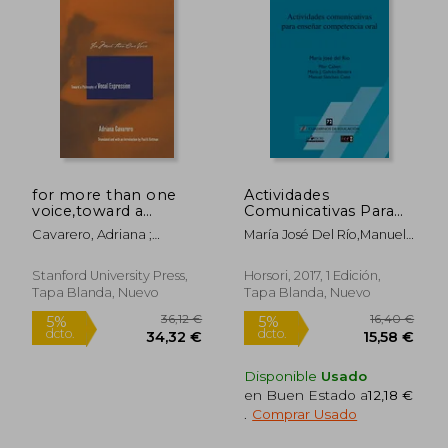
16,00 €
5,95
5%
5%
dcto.
dcto.
15,20 €
5,65
for more than one
Actividades
voice,toward a
Comunicativas Para
philosophy of vocal
Enseñar
Cavarero, Adriana ;
María José Del Río,Manuel
expression (en
Competencia Oral
Kottman, Paul A.
Sánchez Cano,María José
Inglés)
Galvan-Bovaira,Pilar
Stanford University Press,
Horsori, 2017, 1 Edición,
Calvet
Tapa Blanda, Nuevo
Tapa Blanda, Nuevo
Disponible
Usado
en Buen Estado a
12,18 €
.
Comprar Usado