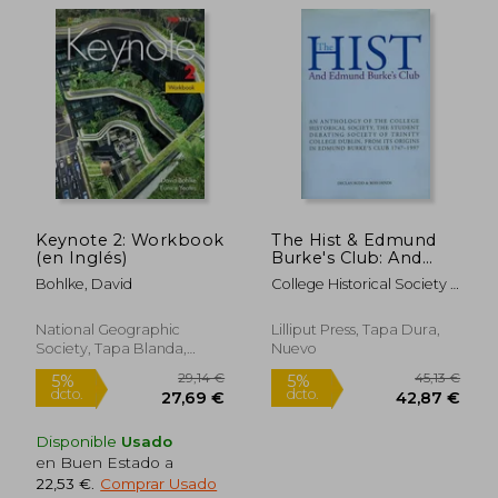
Keynote 2: Workbook
The Hist & Edmund
(en Inglés)
Burke's Club: And
Edmund Burke's Club
Bohlke, David
College Historical Society ;
(en Inglés)
Budd, Declan ; Hinds, Ross
National Geographic
Lilliput Press, Tapa Dura,
Society, Tapa Blanda,
Nuevo
Nuevo
61,16 €
53,82
5%
5%
Disponible
Usado
dcto.
dcto.
58,10 €
51,13
en Buen Estado a
22,53 €
.
Comprar Usado