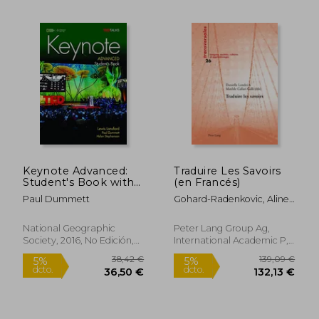
Rápido
Keynote Advanced:
Traduire Les Savoirs
Student's Book with
(en Francés)
19,99 €
19,80
5%
5%
DVD-ROM and Myelt
Paul Dummett
Gohard-Radenkovic, Aline ;
dcto.
dcto.
18,99 €
18,81
Online Workbook,
Londei, Danielle ; Callari
Printed Access Code
Galli, Matilde
(en Inglés)
National Geographic
Peter Lang Group Ag,
Society, 2016, No Edición,
International Academic P,
Tapa Blanda, Nuevo
Tapa Blanda, Nuevo