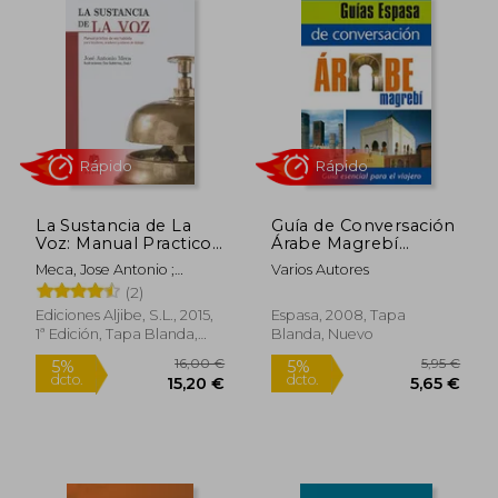
La Sustancia de La
Guía de Conversación
Voz: Manual Practico
Árabe Magrebí
de Voz Hablada Para
(Idiomas)
Meca, Jose Antonio ;
Varios Autores
Locutores, Oradores y
Gutierrez (Evali), Eva
(2)
Rápido
Rápido
Actores de Doblaje
Ediciones Aljibe, S.L., 2015,
Espasa, 2008, Tapa
1ª Edición, Tapa Blanda,
Blanda, Nuevo
Nuevo