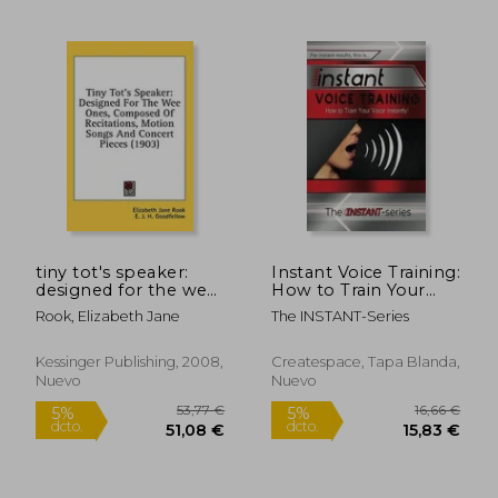
269,62 €
48,88
5%
5%
tiny tot's speaker:
Instant Voice Training:
dcto.
dcto.
256,14 €
46,44
designed for the wee
How to Train Your
ones, composed of
Voice Instantly!
Rook, Elizabeth Jane
The INSTANT-Series
recitations, motion
(INSTANT Series)
songs and concert
pieces (1903) (en
Kessinger Publishing, 2008,
Createspace, Tapa Blanda,
Inglés)
Nuevo
Nuevo