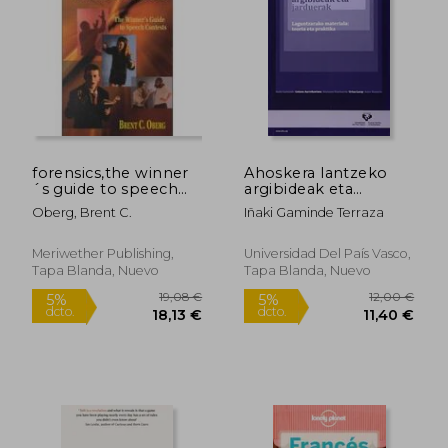
93,27 €
14,28
5%
5%
dcto.
dcto.
88,60 €
13,57
forensics,the winner
Ahoskera lantzeko
´s guide to speech
argibideak eta
contests (en Inglés)
jarduerak.
Oberg, Brent C.
Iñaki Gaminde Terraza
Laguntzarako
materiala: teoría eta
praktika
Meriwether Publishing,
Universidad Del País Vasco,
Tapa Blanda, Nuevo
Tapa Blanda, Nuevo