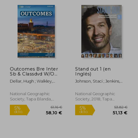
Outcomes Bre Inter
Stand out 1 (en
Sb & Classdvd W/O
Inglés)
Access Code (en
Dellar, Hugh ; Walkley,
Johnson, Staci ; Jenkins,
Inglés)
Andrew
Rob
National Geographic
National Geographic
Society, Tapa Blanda,
Society, 2018, Tapa
Nuevo
Blanda, Nuevo
47,49 €
41,00
5%
5%
dcto.
dcto.
45,12 €
38,95