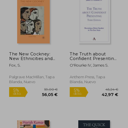
15,57 €
29,23
5%
5%
dcto.
dcto.
14,79 €
27,76
The New Cockney:
The Truth about
New Ethnicities and
Confident Presenting,
Adolescent Speech in
3rd Edition:
Fox, S.
O'Rourke IV, James S.
the Traditional East
Becoming a Better
End of London (en
Speaker in Ten Easy
Inglés)
Steps (en Inglés)
Palgrave MacMillan, Tapa
Anthem Press, Tapa
Blanda, Nuevo
Blanda, Nuevo