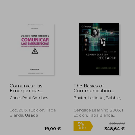
Comunicar las
The Basics of
Emergencias.
Communication
Actores, Protocolos y
Research (with
Carles Pont Sorribes
Baxter, Leslie A. ; Babbie,
Nuevas Tecnologías
Infotrac) [With
Earl R.
Infotrac] (en Inglés)
Uoc, 2013, 1 Edición, Tapa
Cengage Learning, 2003, 1
Blanda,
Usado
Edición, Tapa Blanda,
Nuevo
29,14 €
45,13
5%
5%
dcto.
dcto.
27,69 €
42,87