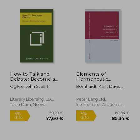
How to Talk and
Elements of
Debate: Become a
Hermeneutic
Convincing Speaker
Pragmatics: Agency
47,11 €
57,43
5%
5%
Ogilvie, John Stuart
Bernhardt, Karl ; Davis,
(en Inglés)
and Interpretation
dcto.
dcto.
44,76 €
54,56
Graeme ; Wood, Tahir
(en Inglés)
Literary Licensing, LLC,
Peter Lang Ltd,
Tapa Dura, Nuevo
International Academic
Publis, Tapa Blanda, Nuevo