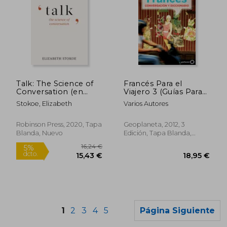
59,00 €
45,24
5%
5%
Talk: The Science of
Francés Para el
dcto.
dcto.
56,05 €
42,97
Conversation (en
Viajero 3 (Guías Para
Inglés)
Conversar Lonely
Stokoe, Elizabeth
Varios Autores
Planet)
Robinson Press, 2020, Tapa
Geoplaneta, 2012, 3
Blanda, Nuevo
Edición, Tapa Blanda,
Usado
1
2
3
4
5
Página Siguiente