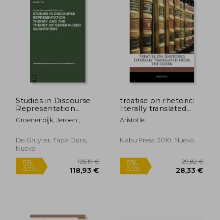
Studies in Discourse
treatise on rhetoric:
Representation
literally translated
Theory and the
from the greek (en
Groenendijk, Jeroen ;
Aristotle
Theory of Generalized
Inglés)
Jongh, Dick De ; Stokhof,
Quantifiers (en Inglés)
Martin
De Gruyter, Tapa Dura,
Nabu Press, 2010, Nuevo
Nuevo
15,67 €
20,79
5%
5%