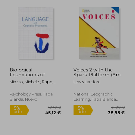
Biological
Voices 2 with the
Foundations of
Spark Platform (Ame)
Language
(en Inglés)
Miozzo, Michele ; Rapp,
Lewis Lansford
Production: A Special
Brenda
Issue of Language
38,42 €
139,09
5%
5%
and Cognitive
Psychology Press, Tapa
National Geographic
dcto.
dcto.
36,50 €
132,13
Processes (en Inglés)
Blanda, Nuevo
Learning, Tapa Blanda,
Nuevo