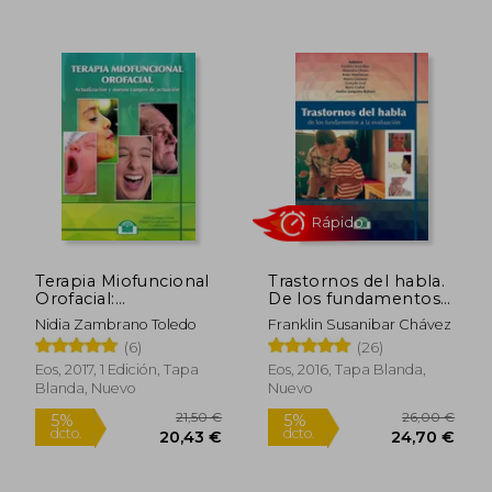
18,50 €
20,07
5%
5%
dcto.
dcto.
17,58 €
19,06
Terapia Miofuncional
Trastornos del habla.
Orofacial:
De los fundamentos a
Actualización y
la evaluación
Nidia Zambrano Toledo
Franklin Susanibar Chávez
Nuevos Campos de
(6)
(26)
Actuación
Eos, 2017, 1 Edición, Tapa
Eos, 2016, Tapa Blanda,
Blanda, Nuevo
Nuevo