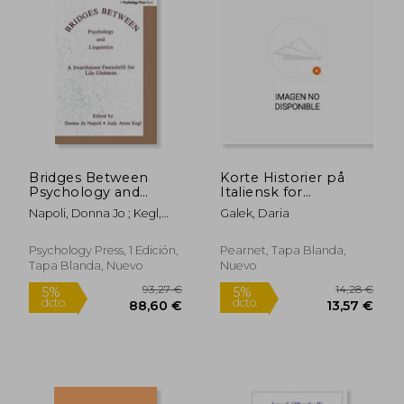
dcto.
dcto.
14,89 €
19,75
Bridges Between
Korte Historier på
Psychology and
Italiensk for
Linguistics: A
Begyndere (en
Napoli, Donna Jo ; Kegl,
Galek, Daria
Swarthmore
Danés)
Judy Anne ; Kegl, Judy
Festschrift for Lila
Gleitman (en Inglés)
Psychology Press, 1 Edición,
Pearnet, Tapa Blanda,
Tapa Blanda, Nuevo
Nuevo