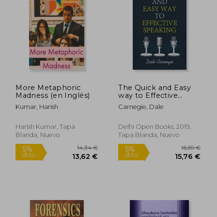
125,19 €
29,82
5%
5%
dcto.
dcto.
118,93 €
28,33
More Metaphoric
The Quick and Easy
Madness (en Inglés)
way to Effective
Speaking (en Inglés)
Kumar, Harish
Carnegie, Dale
Harish Kumar, Tapa
Delhi Open Books, 2019,
Blanda, Nuevo
Tapa Blanda, Nuevo