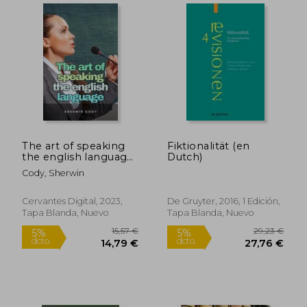
The art of speaking
Fiktionalität (en
the english language
Dutch)
(en Inglés)
Cody, Sherwin
Cervantes Digital, 2023,
De Gruyter, 2016, 1 Edición,
Tapa Blanda, Nuevo
Tapa Blanda, Nuevo
132,77 €
68,55
5%
5%
dcto.
dcto.
126,13 €
65,12