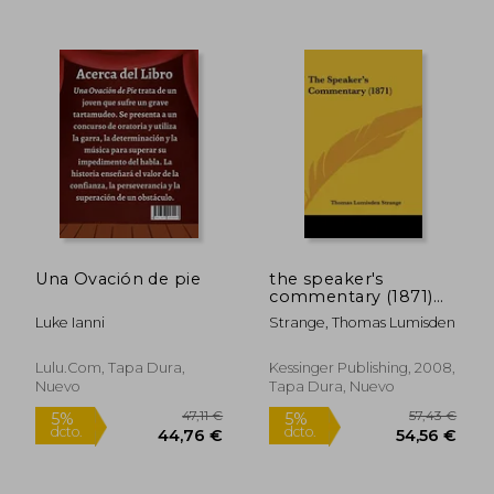
13,90 €
105,26
5%
5%
dcto.
dcto.
13,21 €
100,00
Una Ovación de pie
the speaker's
commentary (1871)
(en Inglés)
Luke Ianni
Strange, Thomas Lumisden
Lulu.Com, Tapa Dura,
Kessinger Publishing, 2008,
Nuevo
Tapa Dura, Nuevo