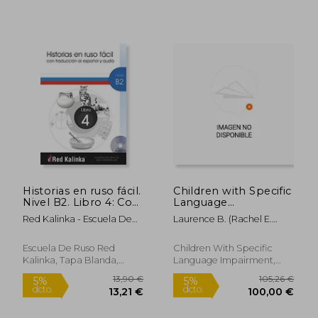
366,99
5%
dcto.
19,00 €
348,64
Historias en ruso fácil.
Children with Specific
Nivel B2. Libro 4: Con
Language
traducción al español
Impairment
Red Kalinka - Escuela De
Laurence B. (Rachel E.
y audio
(Language, Speech,
Ruso
Stark Distinguished
and Communication)
Professor, Purdue
Escuela De Ruso Red
Children With Specific
University) Leonard
Kalinka, Tapa Blanda,
Language Impairment,
Nuevo
Tapa Blanda, Nuevo