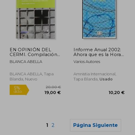
EN OPINIÓN DEL
Informe Anual 2002:
77,70 €
10,20
CERMI. Compilación
Ahora que es la Hora
de editoriales de
de Saber
BLANCA ABELLA
Varios Autores
cermi.es, el periódico
de la discapacidad
2002-2011
BLANCA ABELLA, Tapa
Amnistia Internacional,
Blanda, Nuevo
Tapa Blanda,
Usado
1
2
Página Siguiente