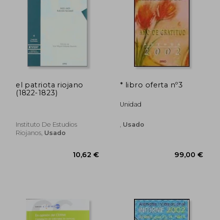
27,00
5%
dcto.
25,78 €
25,65
el patriota riojano
* libro oferta nº3
(1822-1823)
Unidad
Instituto De Estudios
,
Usado
Riojanos,
Usado