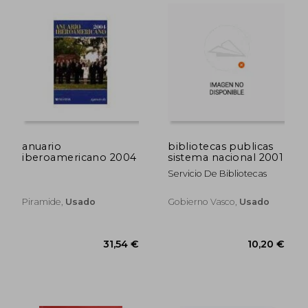
anuario
bibliotecas publicas
iberoamericano 2004
sistema nacional 2001
Servicio De Bibliotecas
Piramide,
Usado
Gobierno Vasco,
Usado
21,00
5%
dcto.
48,22 €
19,95