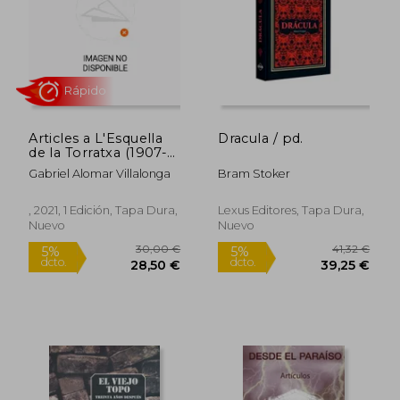
Articles a L'Esquella
Dracula / pd.
de la Torratxa (1907-
1918) L'Almanac de
Gabriel Alomar Villalonga
Bram Stoker
L'Esquella de la
Torratxa (1910-1924) i
10,00 €
5%
la Campana de Gràcia
dcto.
, 2021, 1 Edición, Tapa Dura,
Lexus Editores, Tapa Dura,
9,50 €
53,17
(1907-1909) (Obres
Nuevo
Nuevo
Completes Gabriel
Alomar Villalonga)
(en Catalán)