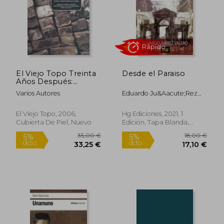
Rápido
El Viejo Topo Treinta
Desde el Paraiso
Años Después:
Cuando la
Varios Autores
Eduardo Ju&Aacute;Rez
Participación es la
Valero
Fuerza. Antología
Facsímil a Cargo de
El Viejo Topo, 2006,
Hg Ediciones, 2021, 1
Jordi mir García de
Cubierta De Piel, Nuevo
Edición, Tapa Blanda,
Textos Publicados
30,00 €
41,32
5%
5%
Nuevo
Entre 1976 y 1982
dcto.
dcto.
28,50 €
39,25