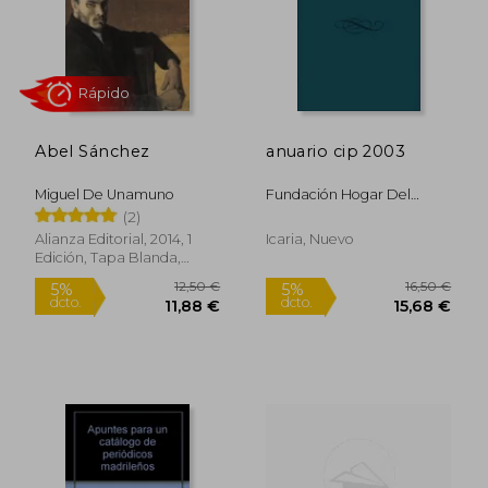
Rápido
Abel Sánchez
anuario cip 2003
Miguel De Unamuno
Fundación Hogar Del
Empleado Centro De
(2)
Investigación Para La Paz
Alianza Editorial, 2014, 1
Icaria, Nuevo
Edición, Tapa Blanda,
Nuevo
35,00 €
18,00
5%
5%
dcto.
dcto.
33,25 €
17,10