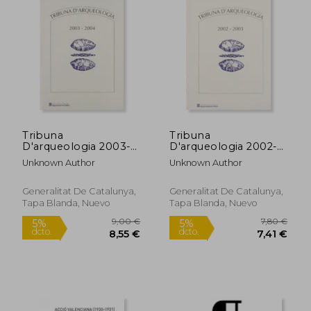
14,50 €
24,90
5%
5%
dcto.
dcto.
13,78 €
23,66
Tribuna
Tribuna
D'arqueologia 2003-
D'arqueologia 2002-
2004
2003 (en Catalán)
Unknown Author
Unknown Author
Generalitat De Catalunya,
Generalitat De Catalunya,
Tapa Blanda, Nuevo
Tapa Blanda, Nuevo