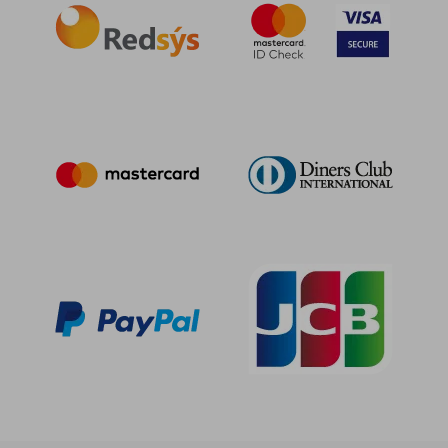
20,00 €
5%
dcto.
19,00 €
10,20