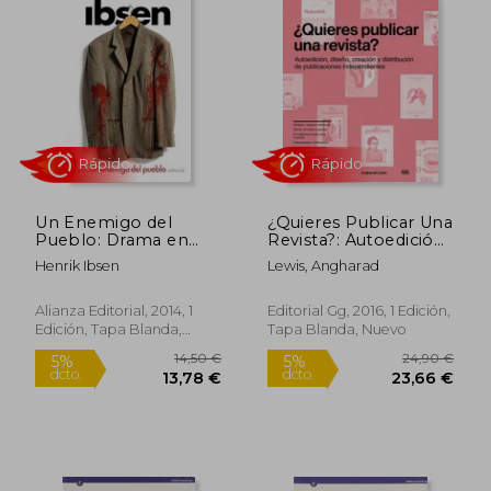
Un Enemigo del
¿Quieres Publicar Una
Pueblo: Drama en
Revista?: Autoedición,
Cinco Actos
Diseño, Creación Y
Henrik Ibsen
Lewis, Angharad
Distribución de
Rápido
Rápido
Publicaciones
Independientes
Alianza Editorial, 2014, 1
Editorial Gg, 2016, 1 Edición,
Edición, Tapa Blanda,
Tapa Blanda, Nuevo
Nuevo