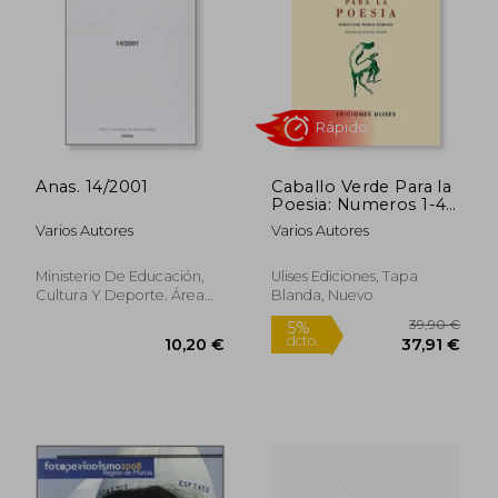
12,00 €
42,97
Anas. 14/2001
Caballo Verde Para la
Poesia: Numeros 1-4,
Madrid, 1935-1936
Varios Autores
Varios Autores
Ministerio De Educación,
Ulises Ediciones, Tapa
Cultura Y Deporte. Área
Blanda, Nuevo
De Cultura, Tapa Blanda,
Usado