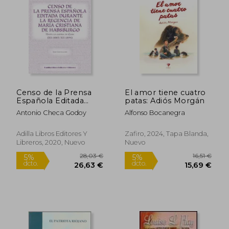
11,00 €
36,00
5%
5%
dcto.
dcto.
10,45 €
34,20
Censo de la Prensa
El amor tiene cuatro
Española Editada
patas: Adiós Morgán
Durante la Regencia
Antonio Checa Godoy
Alfonso Bocanegra
de Maria Cristina de
Habsburgo
Adilla Libros Editores Y
Zafiro, 2024, Tapa Blanda,
Libreros, 2020, Nuevo
Nuevo