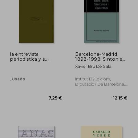
24,04 €
24,04
5%
5%
dcto.
dcto.
22,84 €
22,84
la entrevista
Barcelona-Madrid
periodistica y su
1898-1998: Sintonies i
dimension literaria
Distances (Catalan
Xavier Bru De Sala
Edition)
,
Usado
Institut D?Edicions,
Diputacio? De Barcelona,,
Tapa Blanda,
Usado