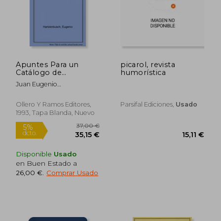
Apuntes Para un
picarol, revista
Rápido
Catálogo de
humorística
Periódicos
Juan Eugenio
Madrileños, Desde el
Hartzenbusch
año 1661 al 1870
(Obra Premiada por
Ollero Y Ramos Editores,
Parsifal Ediciones,
Usado
la Biblioteca Nacional
1993, Tapa Blanda, Nuevo
en el Concurso
Público de 1873).
Edición Facsímil.
Disponible
Usado
en Buen Estado a
12,50 €
16,50
5%
5%
26,00 €
.
Comprar Usado
dcto.
dcto.
11,88 €
15,68