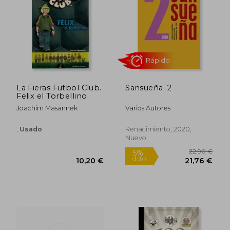
19,00
5%
dcto.
10,20 €
18,05
La Fieras Futbol Club.
Sansueña. 2
Felix el Torbellino
Joachim Masannek
Varios Autores
,
Usado
Renacimiento, 2020,
Nuevo
Rápido