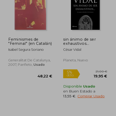
Rápido
Feminismes de
sin ánimo de ser
"Feminal" (en Catalán)
exhaustivos...
Isabel Segura Soriano
César Vidal
39,90
5%
Generalitat De Catalunya,
Planeta, Nuevo
dcto.
10,20 €
37,91
2007, Panfleto,
Usado
Disponible
Usado
en Buen Estado a
13,55 €
.
Comprar Usado