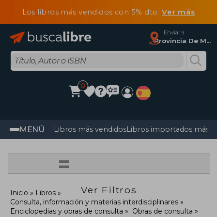
Los libros más vendidos con 5% dto
Ver más
Enviar a
Provincia De Madrid
0
MENÚ
Libros más vendidos
Libros importados más v
=
Ver Filtros
Inicio
Libros
Consulta, información y materias interdisciplinares
Enciclopedias y obras de consulta
Obras de consulta