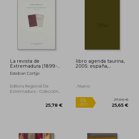
dcto.
17,10 €
30,00
La revista de
libro agenda taurina,
Extremadura (1899-
2005: españa,
1911)
américa, francia y
Esteban Cortijo
portugal
Editora Regional De
, Nuevo
Extremadura - Colección
Estudio, 19, Tapa Blanda,
Usado