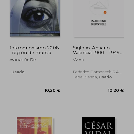
fotoperiodismo 2008
Siglo xx Anuario
: región de murcia
Valencia 1900 - 1949.
Tomo i
Asociación De
Vv.Aa
7,25 €
12,15
Informadores Gráficos De
Prensa Y Tv De La Región
,
Usado
Federico Domenech S.A.,,
De Murcia
Tapa Blanda,
Usado