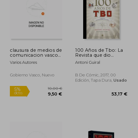
clausura de medios de
100 Años de Tbo: La
22,90
comunicacion vascos.
Revista que dio
5%
(egin, egin irratia,
Nombre a los Tebeos
dcto.
10,20 €
21,76
Varios Autores
Antoni Guiral
euskaldunon egun.
karia.)
Gobierno Vasco, Nuevo
B De Cómic, 2017, 00
Edición, Tapa Dura,
Usado