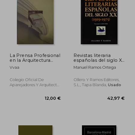
40,00 €
10,20
La Prensa Profesional
Revistas literaria
en la Arquitectura
españolas del siglo XX
Técnica Aldeizkaria
(1919-1975), 3 vols.
Vvaa
Manuel Ramos Ortega
Conmemorativa
Número 100
Colegio Oficial De
Ollero Y Ramos Editores,
Aparejadores Y Arquitectos
S.L., Tapa Blanda,
Usado
Técnicos De Vizcaya,, Tapa
Blanda,
Usado