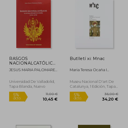
RASGOS
Butlletí xi: Mnac
NACIONALCATÓLICOS.
LA REVISTA
JESUS MARIA PALOMARES
Maria Teresa Ocaña I
"REINARÉ EN
IBAÑEZ
Gomà
ESPAÑA" (1934-1970)
Universidad De Valladolid,
Museu Nacional D'art De
Tapa Blanda, Nuevo
Catalunya, 1 Edición, Tapa
Blanda, Nuevo
18,00 €
5%