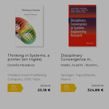
Thinking in Systems, a
Disciplinary
primer (en Inglés)
Convergence in
Systems Engineering
Donella Meadows
Madni, Azad M. ; Boehm,
Research (en Inglés)
Barry ; Ghanem, Roger G.
Chelsea Green Publishing
Springer, Tapa Blanda,
Company, 2015, Tapa
Nuevo
Blanda, Nuevo
,04 €
21,24 €
5%
5%