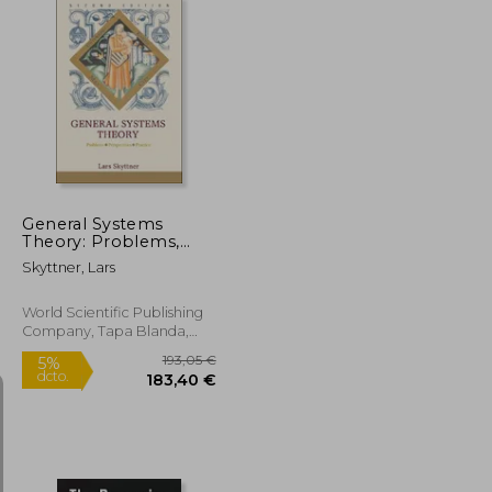
109,37 €
109,37 €
5%
dcto.
103,90 €
103,90 €
General Systems
Theory: Problems,
Perspectives, Practice
Skyttner, Lars
(Second Edition) (en
Inglés)
World Scientific Publishing
Company, Tapa Blanda,
Nuevo