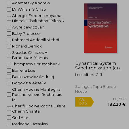
dcto.
Adamatzky Andrew
28
Dr William S Chao
Abergel Frederic Aoyama
Hideaki Chakrabarti Bikas K
Awrejcewicz Jan
Baby Professor
Rahmani Andebili Mehdi
Richard Derrick
Skiadas Christos H
Dimotikalis Yiannis
Dynamical System
Thompson Christopher P
Synchronization (en
Barreira Luis
Inglés)
Luo, Albert C. J.
Bartoszewicz Andrzej
Bogoviz Aleksei V
Springer, Tapa Blanda,
Cherifi Hocine Mantegna
Nuevo
Rosario Nunzio Rocha Luis
M
Cherifi Hocine Rocha Luis M
Cherifi Chantal
Grid Alan
Iordache Octavian