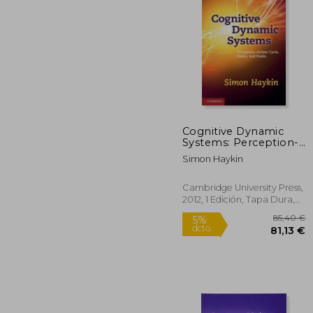
5%
dcto.
8
Cognitive Dynamic
Systems: Perception-
Action Cycle, Radar
Simon Haykin
and Radio (en Inglés)
Cambridge University Press,
2012, 1 Edición, Tapa Dura,
Nuevo