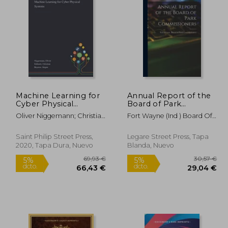
9,02 €
377,95 €
5%
5%
dcto.
dcto.
,57 €
359,05 €
Machine Learning for
Annual Report of the
Cyber Physical
Board of Park
Systems (en Inglés)
Commissioners (en
Oliver Niggemann; Christian
Fort Wayne (Ind ) Board Of
Inglés)
K&Uuml;Hnert;
Park Comm
J&Uuml;Rgen Beyerer
Saint Philip Street Press,
Legare Street Press, Tapa
2020, Tapa Dura, Nuevo
Blanda, Nuevo