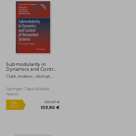
127,69 €
81,58 €
5%
dcto.
121,30 €
77,50 €
Submodularity in
Dynamics and Control
of Networked
Clark, Andrew ; Alomair,
Systems (en Inglés)
Basel ; Bushnell, Linda
Springer, Tapa Blanda,
Nuevo