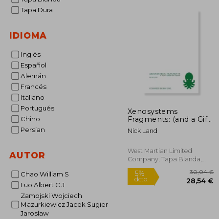
Tapa Dura
IDIOMA
Inglés
Español
Alemán
Francés
Italiano
Portugués
Xenosystems
Fragments: (and a Gift
Chino
from the Lemurs) (en
Persian
Nick Land
Inglés)
West Martian Limited
AUTOR
Company, Tapa Blanda,
Nuevo
Chao William S
Luo Albert C J
Zamojski Wojciech
Mazurkiewicz Jacek Sugier
Jaroslaw
30
5%