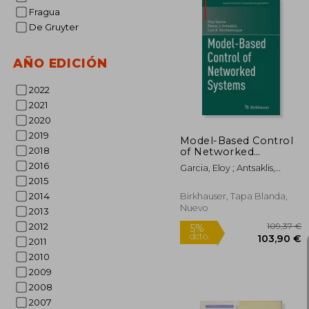
Fragua
De Gruyter
10
5%
AÑO EDICIÓN
dcto.
103
2022
2021
2020
2019
Model-Based Control
2018
of Networked
Systems (en Inglés)
2016
Garcia, Eloy ; Antsaklis,
Panos J. ; Montestruque, Luis
2015
A.
2014
Birkhauser, Tapa Blanda,
Nuevo
2013
2012
2011
2010
2009
2008
2007