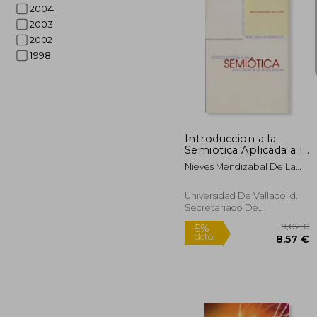
2004
2003
2002
1998
10
5%
dcto.
103
Introduccion a la
Semiotica Aplicada a la
Logopedia
Nieves Mendizabal De La
Cruz
Universidad De Valladolid.
Secretariado De
Publicaciones E I, Tapa
Blanda, Nuevo