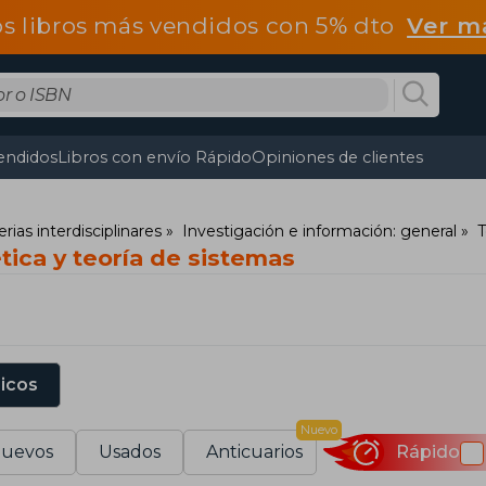
os libros más vendidos con 5% dto
Ver m
endidos
Libros con envío Rápido
Opiniones de clientes
ias interdisciplinares
Investigación e información: general
T
tica y teoría de sistemas
sicos
Nuevo
uevos
Usados
Anticuarios
Rápido