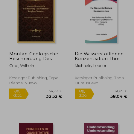
Montan-Geologische
Die Wasserstoffionen-
Beschreibung Des
Konzentration: Ihre
5,40 €
69,93 €
5%
5%
Pribramer Bergbau-
Bedeutung Fur Die
dcto.
dcto.
,13 €
66,43 €
Gobl, Wilhelm
Michaelis, Leonor
Terrains: Und Der
Biologie Und Die
Verhaltnisse In Der
Methoden Ihrer
Grube (1892) (en
Messung (1914) (en
Kessinger Publishing, Tapa
Kessinger Publishing, Tapa
Alemán)
Alemán)
Blanda, Nuevo
Dura, Nuevo