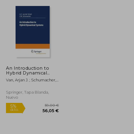
An Introduction to
Hybrid Dynamical
Systems (en Inglés)
Van, Arjan J. ; Schumacher,
Hans
Springer, Tapa Blanda,
Nuevo
341,97 €
59,00 €
5%