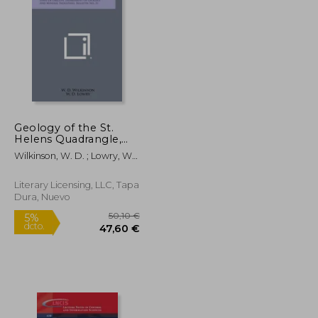
Geology of the St.
Helens Quadrangle,
30,57 €
144,56 €
5%
Oregon: State of
dcto.
29,04 €
137,34 €
Wilkinson, W. D. ; Lowry, W.
Oregon, Department
D. ; Baldwin, Ewart Merlin
of Geology and
Mineral Industries,
Literary Licensing, LLC, Tapa
Bulletin No. 31 (en
Dura, Nuevo
Inglés)