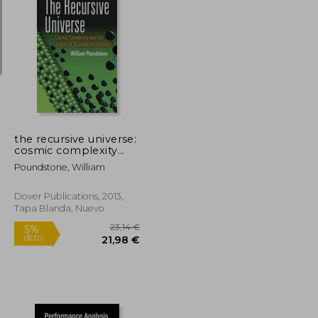
173,47 €
193,05 €
5%
dcto.
164,80 €
183,40 €
the recursive universe:
cosmic complexity
and the limits of
Poundstone, William
scientific knowledge
(en Inglés)
Dover Publications, 2013,
Tapa Blanda, Nuevo