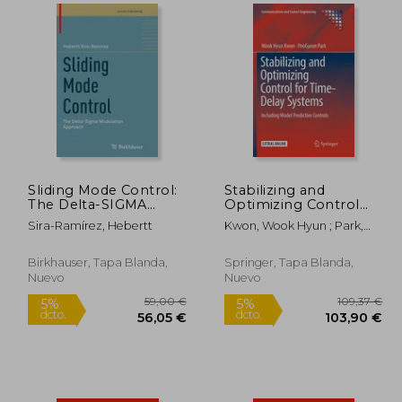
91,79 €
155,16 €
5%
5%
dcto.
dcto.
,20 €
147,40 €
Sliding Mode Control:
Stabilizing and
The Delta-SIGMA
Optimizing Control
Modulation Approach
for Time-Delay
Sira-Ramírez, Hebertt
Kwon, Wook Hyun ; Park,
(en Inglés)
Systems: Including
Poogyeon
Model Predictive
Controls (en Inglés)
Birkhauser, Tapa Blanda,
Springer, Tapa Blanda,
Nuevo
Nuevo