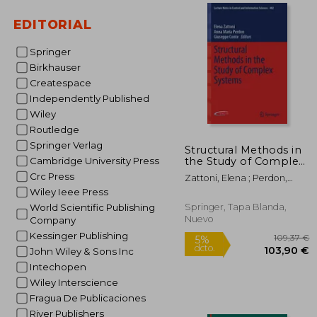
EDITORIAL
1
5%
dcto.
182
Springer
Birkhauser
Createspace
Independently Published
Wiley
Routledge
Springer Verlag
Structural Methods in
the Study of Complex
Cambridge University Press
Systems (en Inglés)
Crc Press
Zattoni, Elena ; Perdon,
Anna Maria ; Conte,
Wiley Ieee Press
Giuseppe
Springer, Tapa Blanda,
World Scientific Publishing
Nuevo
Company
Kessinger Publishing
John Wiley & Sons Inc
Intechopen
Wiley Interscience
Fragua De Publicaciones
River Publishers