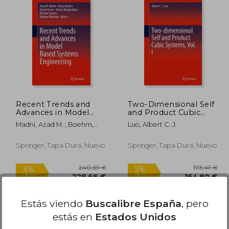
9,37 €
59,00 €
5%
5%
dcto.
dcto.
,90 €
56,05 €
Recent Trends and
Two-Dimensional Self
Advances in Model
and Product Cubic
Based Systems
Systems, Vol. I (en
Madni, Azad M. ; Boehm,
Luo, Albert C. J.
Engineering (en
Inglés)
Barry ; Erwin, Daniel
Inglés)
Springer, Tapa Dura, Nuevo
Springer, Tapa Dura, Nuevo
Estás viendo
Buscalibre España
, pero
estás en
Estados Unidos