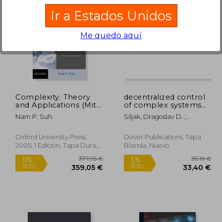
Ir a Estados Unidos
Me quedo aquí
9,37 €
240,69 €
5%
5%
dcto.
dcto.
,90 €
228,66 €
Complexity: Theory
decentralized control
and Applications (Mit-
of complex systems
Pappalardo Series in
(en Inglés)
Nam P. Suh
Siljak, Dragoslav D. ;
Mechanical
Engineering
Engineering) (en
Inglés)
Oxford University Press,
Dover Publications, Tapa
2005, 1 Edición, Tapa Dura,
Blanda, Nuevo
Nuevo