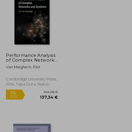
35,16 €
23,14 €
5%
dcto.
33,40 €
21,98 €
Performance Analysis
of Complex Networks
and Systems (en
Van Mieghem, Piet
Inglés)
Cambridge University Press,
2014, Tapa Dura, Nuevo