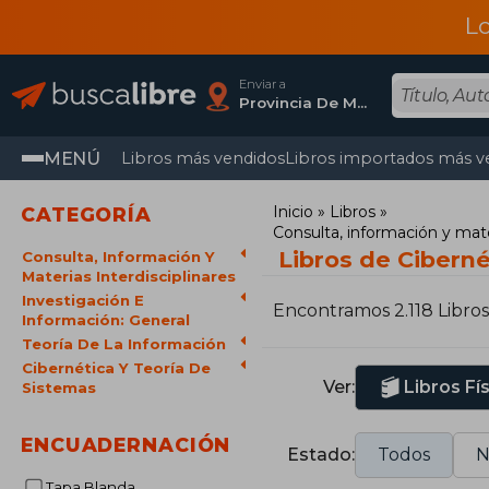
L
Enviar a
Provincia De Madrid
MENÚ
Libros más vendidos
Libros importados más v
Inicio
Libros
CATEGORÍA
Consulta, información y mater
Libros de Ciberné
Consulta, Información Y
Materias Interdisciplinares
Investigación E
Encontramos 2.118 Libros
Información: General
Teoría De La Información
Cibernética Y Teoría De
Ver:
Libros Fí
Sistemas
ENCUADERNACIÓN
Estado:
Todos
N
Tapa Blanda