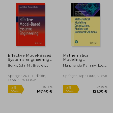
dcto.
dcto.
,54 €
20,18 €
Effective Model-Based
Mathematical
Systems Engineering
Modelling,
(en Inglés)
Optimization, Analytic
Borky, John M. ; Bradley,
Manchanda, Pammy ; Lozi,
and Numerical
Thomas H.
René Pierre ; Siddiqi, Abul
Solutions (en Inglés)
Hasan
Springer, 2018, 1 Edición,
Springer, Tapa Dura, Nuevo
Tapa Dura, Nuevo