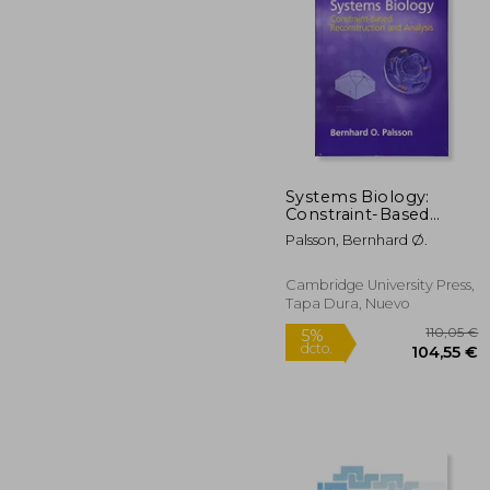
Systems Biology:
Constraint-Based
8
5%
Reconstruction and
dcto.
81
Palsson, Bernhard Ø.
Analysis (en Inglés)
Cambridge University Press,
Tapa Dura, Nuevo