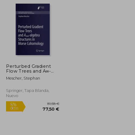
dcto.
324,88 €
56,05 €
Perturbed Gradient
Flow Trees and A∞-
Algebra Structures in
Mescher, Stephan
Morse Cohomology
(en Inglés)
Springer, Tapa Blanda,
Nuevo