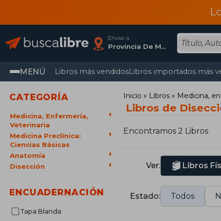
L
Enviar a
Provincia De Madrid
MENÚ
Libros más vendidos
Libros importados más v
Inicio
Libros
Medicina, en
CATEGORÍA
Libros de Disecc
Medicina, Enfermería,
Veterinaria
Encontramos 2 Libros
Medicina Preclínica:
Ciencias Básicas
Anatomía
Ver:
Libros Fí
Disección
ENCUADERNACIÓN
Estado:
Todos
N
Tapa Blanda