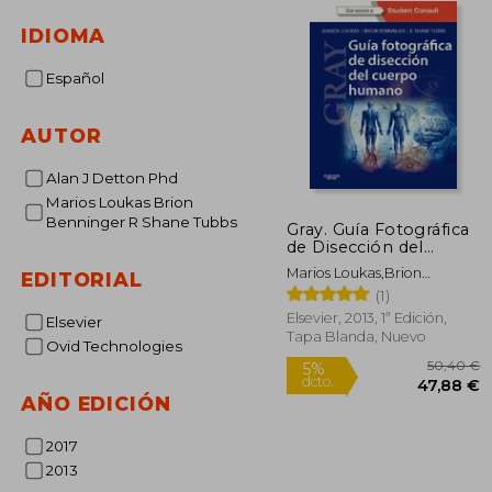
IDIOMA
Español
AUTOR
Alan J Detton Phd
Marios Loukas Brion
Benninger R Shane Tubbs
Gray. Guía Fotográfica
de Disección del
Cuerpo Humano (+
Marios Loukas,Brion
EDITORIAL
Studentconsult)
Benninger,R. Shane Tubbs
(1)
Elsevier, 2013, 1ª Edición,
Elsevier
Tapa Blanda, Nuevo
Ovid Technologies
AÑO EDICIÓN
2017
50
5%
2013
dcto.
47