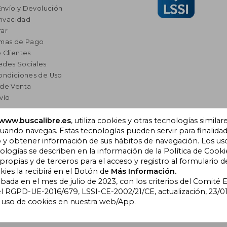
Envío y Devolución
rivacidad
ar
rmas de Pago
 Clientes
edes Sociales
ondiciones de Uso
 de Venta
vío
www.buscalibre.es
, utiliza cookies y otras tecnologías similar
res
ando navegas. Estas tecnologías pueden servir para finalida
a Lectura
o y obtener información de sus hábitos de navegación. Los us
omendados
ogías se describen en la información de la Política de Cooki
opias y de terceros para el acceso y registro al formulario d
kies la recibirá en el Botón de
Más Información.
obada en el mes de julio de 2023, con los criterios del Comité
), Cornellà de Llobregat,
l RGPD-UE-2016/679, LSSI-CE-2002/21/CE, actualización, 23/01
l uso de cookies en nuestra web/App.
bre Colombia
|
Buscalibre Ecuador
|
Buscalibre España
|
Buscalib
ros Países
|
Bookdelivery Reino Unido