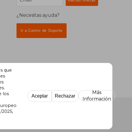
¿Necesitas ayuda?
Ir a Centro de Soporte
es que
des
os
es.
Más
e los
Aceptar
Rechazar
Información
 Europeo
/2025,
re Uruguay
|
Buscalibre México
|
Buscalibre