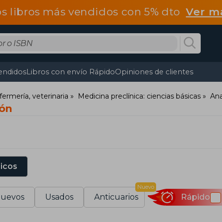
os libros más vendidos con 5% dto
Ver m
endidos
Libros con envío Rápido
Opiniones de clientes
fermería, veterinaria
Medicina preclínica: ciencias básicas
An
ión
sicos
Nuevo
uevos
Usados
Anticuarios
Rápido