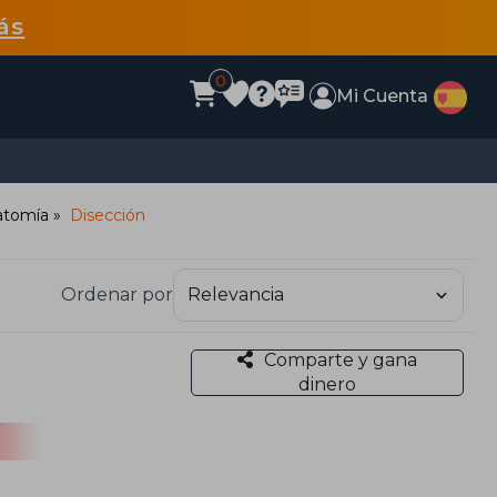
ás
0
Mi Cuenta
atomía
Disección
Ordenar por
Comparte y gana
dinero