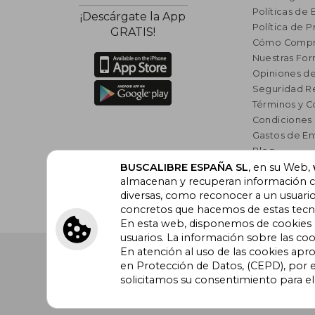
Políticas de 
¡Descárgate la App
Política de P
GRATIS!
Cómo Compr
Nuestras Fo
Opiniones de
Seguridad R
Términos y C
Condiciones
Gastos de En
Blog
BUSCALIBRE ESPAÑA SL
, en su Web,
Lista de auto
almacenan y recuperan información cu
Incentivo a l
diversas, como reconocer a un usuari
Libros Rec
concretos que hacemos de estas tecnol
En esta web, disponemos de cookies pr
usuarios. La información sobre las coo
En atención al uso de las cookies apr
Buscalibre España
. Calle Energía, 65, Nave 3 (08940
en Protección de Datos, (CEPD), por e
Barcelona. Derechos Reservados.
solicitamos su consentimiento para e
Buscalibre Argentina
|
Buscalibre Chile
|
Buscali
Perú
|
Buscalibre Estados Unidos
|
Buscalibre Ot