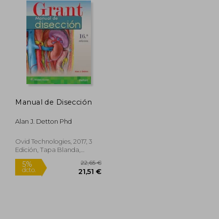
Manual de Disección
Alan J. Detton Phd
Ovid Technologies, 2017, 3
Edición, Tapa Blanda,
Nuevo
,40 €
22,65 €
5%
dcto.
,88 €
21,51 €