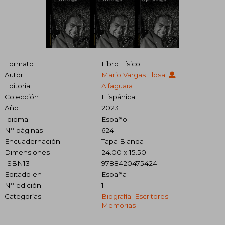
Formato
Libro Físico
Autor
Mario Vargas Llosa
Editorial
Alfaguara
Colección
Hispánica
Año
2023
Idioma
Español
N° páginas
624
Encuadernación
Tapa Blanda
Dimensiones
24.00 x 15.50
ISBN13
9788420475424
Editado en
España
N° edición
1
Categorías
Biografía: Escritores
Memorias