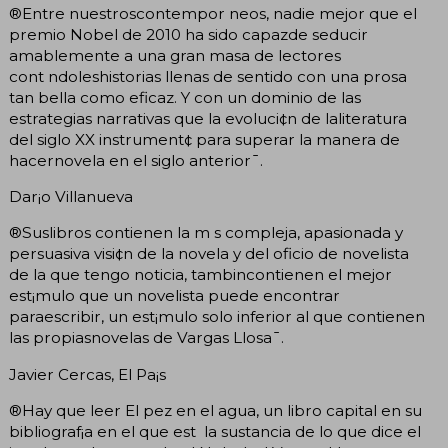
®Entre nuestroscontempor neos, nadie mejor que el
premio Nobel de 2010 ha sido capazde seducir
amablemente a una gran masa de lectores
cont ndoleshistorias llenas de sentido con una prosa
tan bella como eficaz. Y con un dominio de las
estrategias narrativas que la evoluci¢n de laliteratura
del siglo XX instrument¢ para superar la manera de
hacernovela en el siglo anterior¯.
Dar¡o Villanueva
®Suslibros contienen la m s compleja, apasionada y
persuasiva visi¢n de la novela y del oficio de novelista
de la que tengo noticia, tambincontienen el mejor
est¡mulo que un novelista puede encontrar
paraescribir, un est¡mulo solo inferior al que contienen
las propiasnovelas de Vargas Llosa¯.
Javier Cercas, El Pa¡s
®Hay que leer El pez en el agua, un libro capital en su
bibliograf¡a en el que est la sustancia de lo que dice el