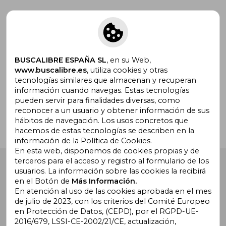
Suscríbete para recibir ofertas y
promociones
BUSCALIBRE ESPAÑA SL
, en su Web,
www.buscalibre.es
, utiliza cookies y otras
tecnologías similares que almacenan y recuperan
¿Necesitas ayuda?
información cuando navegas. Estas tecnologías
pueden servir para finalidades diversas, como
reconocer a un usuario y obtener información de sus
Ir a Centro de Soporte
hábitos de navegación. Los usos concretos que
hacemos de estas tecnologías se describen en la
información de la Política de Cookies.
En esta web, disponemos de cookies propias y de
terceros para el acceso y registro al formulario de los
Buscalibre España
. Calle Energía, 65, Nave 3 (08940),
usuarios. La información sobre las cookies la recibirá
Cornellà de Llobregat, Barcelona. Derechos Reservados.
en el Botón de
Más Información.
En atención al uso de las cookies aprobada en el mes
de julio de 2023, con los criterios del Comité Europeo
en Protección de Datos, (CEPD), por el RGPD-UE-
2016/679, LSSI-CE-2002/21/CE, actualización,