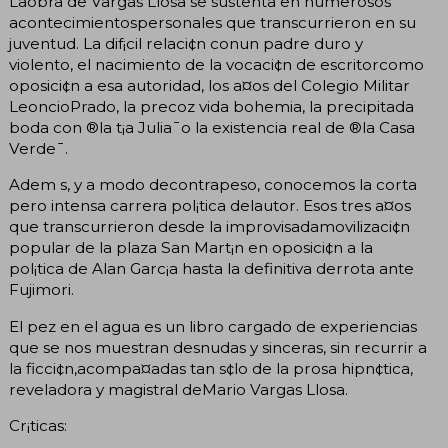
Laobra de Vargas Llosa se sustenta en numerosos
acontecimientospersonales que transcurrieron en su
juventud. La dif¡cil relaci¢n conun padre duro y
violento, el nacimiento de la vocaci¢n de escritorcomo
oposici¢n a esa autoridad, los a¤os del Colegio Militar
LeoncioPrado, la precoz vida bohemia, la precipitada
boda con ®la t¡a Julia¯o la existencia real de ®la Casa
Verde¯.
Adem s, y a modo decontrapeso, conocemos la corta
pero intensa carrera pol¡tica delautor. Esos tres a¤os
que transcurrieron desde la improvisadamovilizaci¢n
popular de la plaza San Mart¡n en oposici¢n a la
pol¡tica de Alan Garc¡a hasta la definitiva derrota ante
Fujimori.
El pez en el agua es un libro cargado de experiencias
que se nos muestran desnudas y sinceras, sin recurrir a
la ficci¢n,acompa¤adas tan s¢lo de la prosa hipn¢tica,
reveladora y magistral deMario Vargas Llosa.
Cr¡ticas: