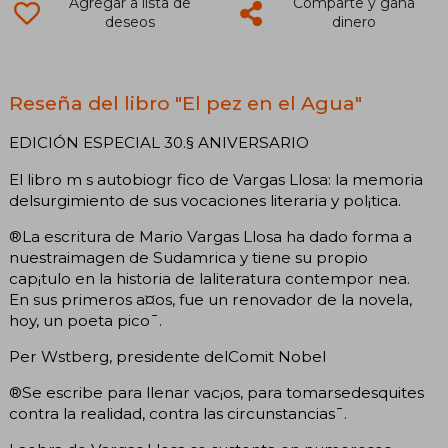
Agregar a lista de
Comparte y gana
deseos
dinero
Reseña del libro "El pez en el Agua"
EDICIÓN ESPECIAL 30.§ ANIVERSARIO
El libro m s autobiogr fico de Vargas Llosa: la memoria
delsurgimiento de sus vocaciones literaria y pol¡tica.
®La escritura de Mario Vargas Llosa ha dado forma a
nuestraimagen de Sudamrica y tiene su propio
cap¡tulo en la historia de laliteratura contempor nea.
En sus primeros a¤os, fue un renovador de la novela,
hoy, un poeta pico¯.
Per Wstberg, presidente delComit Nobel
®Se escribe para llenar vac¡os, para tomarsedesquites
contra la realidad, contra las circunstancias¯.