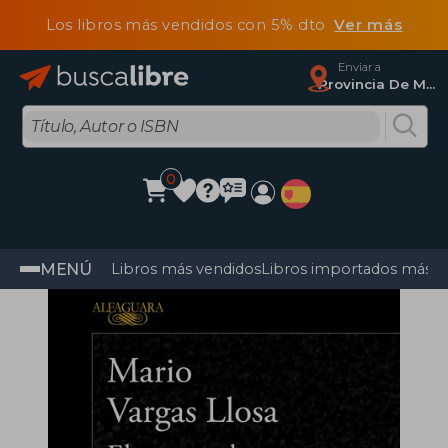
Los libros más vendidos con 5% dto
Ver más
Enviar a
Provincia De Madrid
0
MENÚ
Libros más vendidos
Libros importados más v