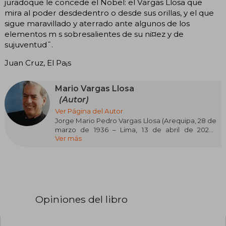
juradoque le concede el Nobel: el Vargas Llosa que
mira al poder desdedentro o desde sus orillas, y el que
sigue maravillado y aterrado ante algunos de los
elementos m s sobresalientes de su ni¤ez y de
sujuventud¯.
Juan Cruz, El Pa¡s
Mario Vargas Llosa
(Autor)
Ver Página del Autor
Jorge Mario Pedro Vargas Llosa (Arequipa, 28 de
marzo de 1936 – Lima, 13 de abril de 2025),
Ver más
marqués de Vargas Llosa, fue un novelista,
ensayista y académico peruano, nacionalizado
español en 1993 y dominicano en 2022. Figura
clave del “boom” latinoamericano junto a
Gabriel García Márquez, Julio Cortázar y Carlos
Fuentes, es considerado uno de los grandes
narradores en lengua española del siglo XX y
Opiniones del libro
XXI. Recibió el Premio Nobel de Literatura en
2010, el Premio Cervantes en 1994, el Premio
Príncipe de Asturias de las Letras en 1986, el