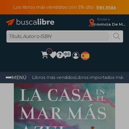
Los libros más vendidos con 5% dto
Ver más
Enviar a
Provincia De Madrid
0
MENÚ
Libros más vendidos
Libros importados más v