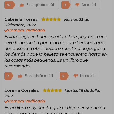
Cerulean Sea, 2020) es su novela más exitosa,
10
0
Esta opinión es útil
No es útil
considerada bestseller del New York Times y
ganadora de los premios Alex y Mythopoeic en
2021.
Gabriela Torres
Viernes 23 de
Diciembre, 2022
Otros títulos destacados incluyen Under the
Compra Verificada
Whispering Door, In the Lives of Puppets y la
El libro llegó en buen estado, a tiempo y en lo que
serie Green Creek, siendo Wolfsong (2016) muy
popular dentro del género de romance LGBTQ+
llevo leído me ha parecido un libro hermoso que
y fantasía.
nos enseña a abrir nuestra mente, a no juzgar a
los demás y que la belleza se encuentra hasta en
Klune ha sido aclamado tanto por el público
como por la crítica por crear historias emotivas y
las cosas más pequeñas. Es un libro que
cálidas que buscan visibilizar y dignificar las
recomiendo.
vivencias queer, normalizando la diversidad y el
amor en sus diferentes formas. Además, es una
9
0
Esta opinión es útil
No es útil
voz activa en la representación positiva de la
comunidad LGBTQ+ en la literatura
contemporánea
Lorena Corrales
Martes 18 de Julio,
2023
Compra Verificada
Es un libro muy bonito, que te deja pensando en
cómo juzgamos a otros sin conocerlos