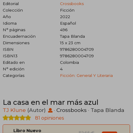
Editorial
Crossbooks
Colección
Ficción
Año
2022
Idioma
Español
N° páginas
496
Encuadernación
Tapa Blanda
Dimensiones
15 x 23 cm
ISBN
9786280004709
ISBN13
9786280004709
Editado en
Colombia
N° edición
4
Categorías
Ficción: General Y Literaria
La casa en el mar más azul
TJ Klune
(Autor)
·
Crossbooks
· Tapa Blanda
81 opiniones
Libro Nuevo
32,65 €