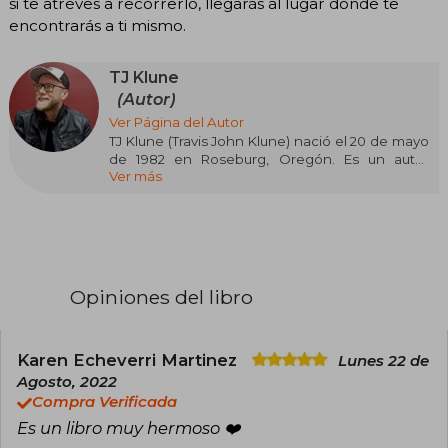
si te atreves a recorrerlo, llegarás al lugar donde te
encontrarás a ti mismo.
TJ Klune
(Autor)
Ver Página del Autor
TJ Klune (Travis John Klune) nació el 20 de mayo
de 1982 en Roseburg, Oregón. Es un autor
Ver más
estadounidense reconocido por combinar
fantasía, romance y drama en sus historias,
destacándose especialmente en la literatura
LGBTQ+. Su trabajo se caracteriza por un
mensaje positivo sobre la aceptación y por la
profundidad emocional de sus personajes,
muchos de los cuales exploran la diversidad
Opiniones del libro
sexual, la neurodiversidad y la asexualidad,
aspectos que el propio autor ha abordado a lo
largo de su vida.
Karen Echeverri Martinez
Lunes 22 de
A lo largo de su carrera, Klune ha recibido
Agosto, 2022
numerosos premios y reconocimientos:
Compra Verificada
Ganador del Lambda Literary Award por Mejor
Es un libro muy hermoso ❤️
Romance Gay con Into This River I Drown (2014).
La casa en el mar más azul (The House in the