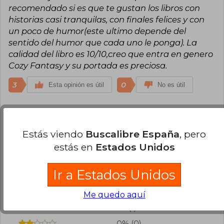
recomendado si es que te gustan los libros con
historias casi tranquilas, con finales felices y con
un poco de humor(este ultimo depende del
sentido del humor que cada uno le ponga). La
calidad del libro es 10/10,creo que entra en genero
Cozy Fantasy y su portada es preciosa.
3
0
Esta opinión es útil
No es útil
Cargar más opiniones del libro
Estás viendo
Buscalibre España
, pero
¿Leíste este libro?
Inicia sesión
para poder
estás en
Estados Unidos
agregar tu propia evaluación
.
Ir a Estados Unidos
91% (74)
7% (6)
Me quedo aquí
1% (1)
0% (0)