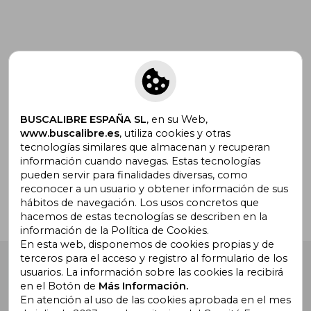
Suscríbete para recibir ofertas y
promociones
BUSCALIBRE ESPAÑA SL
, en su Web,
www.buscalibre.es
, utiliza cookies y otras
tecnologías similares que almacenan y recuperan
¿Necesitas ayuda?
información cuando navegas. Estas tecnologías
pueden servir para finalidades diversas, como
reconocer a un usuario y obtener información de sus
Ir a Centro de Soporte
hábitos de navegación. Los usos concretos que
hacemos de estas tecnologías se describen en la
información de la Política de Cookies.
En esta web, disponemos de cookies propias y de
terceros para el acceso y registro al formulario de los
Buscalibre España
. Calle Energía, 65, Nave 3 (08940),
usuarios. La información sobre las cookies la recibirá
Cornellà de Llobregat, Barcelona. Derechos Reservados.
en el Botón de
Más Información.
En atención al uso de las cookies aprobada en el mes