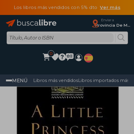
Los libros más vendidos con 5% dto
Ver más
Enviar a
Provincia De Madrid
0
MENÚ
Libros más vendidos
Libros importados más v