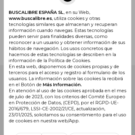
BUSCALIBRE ESPAÑA SL
, en su Web,
www.buscalibre.es
, utiliza cookies y otras
tecnologías similares que almacenan y recuperan
¿Necesitas ayuda?
información cuando navegas. Estas tecnologías
pueden servir para finalidades diversas, como
reconocer a un usuario y obtener información de sus
Ir a Centro de Soporte
hábitos de navegación. Los usos concretos que
hacemos de estas tecnologías se describen en la
información de la Política de Cookies.
En esta web, disponemos de cookies propias y de
terceros para el acceso y registro al formulario de los
Buscalibre España
. Calle Energía, 65, Nave 3 (08940),
usuarios. La información sobre las cookies la recibirá
Cornellà de Llobregat, Barcelona. Derechos Reservados.
en el Botón de
Más Información.
En atención al uso de las cookies aprobada en el mes
de julio de 2023, con los criterios del Comité Europeo
en Protección de Datos, (CEPD), por el RGPD-UE-
2016/679, LSSI-CE-2002/21/CE, actualización,
23/01/2025, solicitamos su consentimiento para el uso
de cookies en nuestra web/App.
Buscalibre Argentina
|
Buscalibre Chile
|
Buscalibre
Colombia
|
Buscalibre Ecuador
|
Buscalibre España
|
Buscalibre Uruguay
|
Buscalibre México
|
Buscalibre