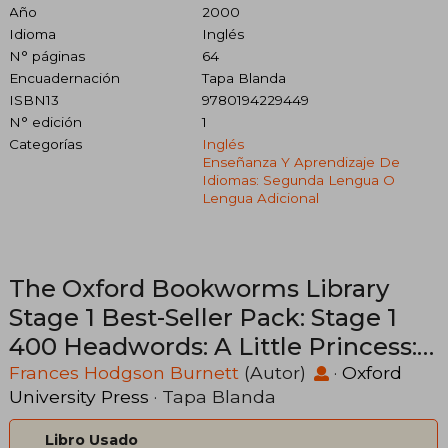
Año
2000
Idioma
Inglés
N° páginas
64
Encuadernación
Tapa Blanda
ISBN13
9780194229449
N° edición
1
Categorías
Inglés
Enseñanza Y Aprendizaje De
Idiomas: Segunda Lengua O
Lengua Adicional
The Oxford Bookworms Library
Stage 1 Best-Seller Pack: Stage 1
400 Headwords: A Little Princess:
The Story of Sara Crewe (Oxford
Frances Hodgson Burnett
(Autor)
·
Oxford
University Press
· Tapa Blanda
Bookworms Elt) (en Inglés)
Libro Usado