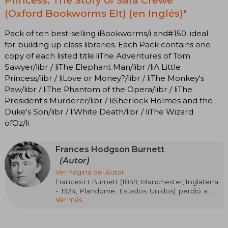
Princess: The Story of Sara Crewe
(Oxford Bookworms Elt) (en Inglés)"
Pack of ten best-selling iBookworms/i and#150; ideal
for building up class libraries. Each Pack contains one
copy of each listed title.liThe Adventures of Tom
Sawyer/libr / liThe Elephant Man/libr /liA Little
Princess/libr / liLove or Money?/libr / liThe Monkey's
Paw/libr / liThe Phantom of the Opera/libr / liThe
President's Murderer/libr / liSherlock Holmes and the
Duke's Son/libr / liWhite Death/libr / liThe Wizard
ofOz/li
Frances Hodgson Burnett
(Autor)
Ver Página del Autor
Frances H. Burnett (1849, Manchester, Inglaterra
- 1924, Plandome, Estados Unidos) perdió a su
Ver más
padre cuando tan solo tenía cinco años. La
familia hubo de sobrellevar penurias
económicas y en 1865 se trasladó a Estados
Unidos. Ocho años más tarde Frances se casó,