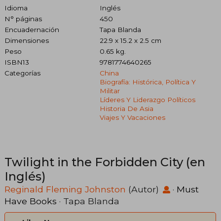
Idioma
Inglés
N° páginas
450
Encuadernación
Tapa Blanda
Dimensiones
22.9 x 15.2 x 2.5 cm
Peso
0.65 kg.
ISBN13
9781774640265
Categorías
China
Biografía: Histórica, Política Y
Militar
Líderes Y Liderazgo Políticos
Historia De Asia
Viajes Y Vacaciones
Twilight in the Forbidden City (en
Inglés)
Reginald Fleming Johnston
(Autor)
·
Must
Have Books
· Tapa Blanda