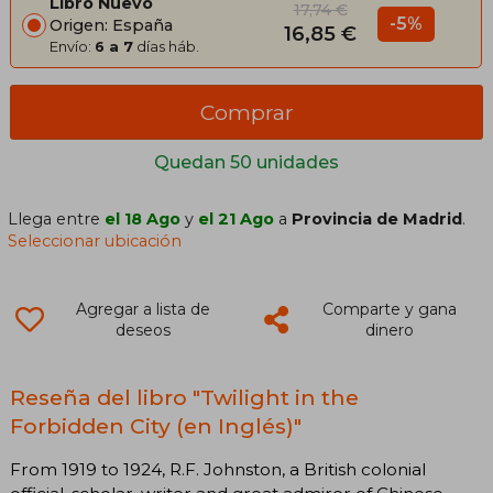
Libro Nuevo
17,74 €
-5%
Origen: España
16,85 €
Envío:
6 a 7
días háb.
Comprar
Quedan 50 unidades
Llega entre
el 18 Ago
y
el 21 Ago
a
Provincia de Madrid
.
Seleccionar ubicación
Agregar a lista de
Comparte y gana
deseos
dinero
Reseña del libro "Twilight in the
Forbidden City (en Inglés)"
From 1919 to 1924, R.F. Johnston, a British colonial