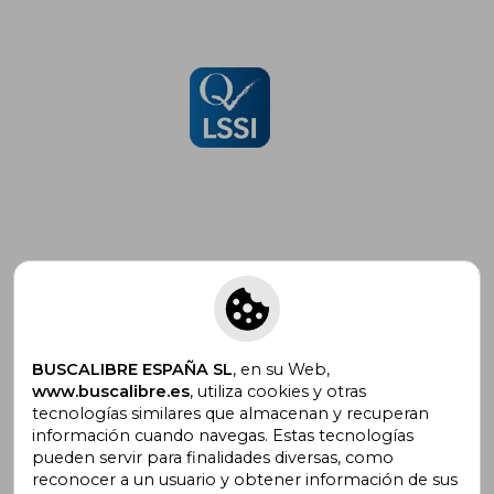
Suscríbete para recibir ofertas y
promociones
BUSCALIBRE ESPAÑA SL
, en su Web,
www.buscalibre.es
, utiliza cookies y otras
tecnologías similares que almacenan y recuperan
¿Necesitas ayuda?
información cuando navegas. Estas tecnologías
pueden servir para finalidades diversas, como
reconocer a un usuario y obtener información de sus
Ir a Centro de Soporte