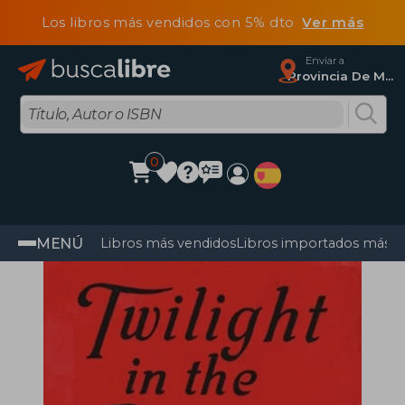
Los libros más vendidos con 5% dto
Ver más
Enviar a
Provincia De Madrid
0
MENÚ
Libros más vendidos
Libros importados más v