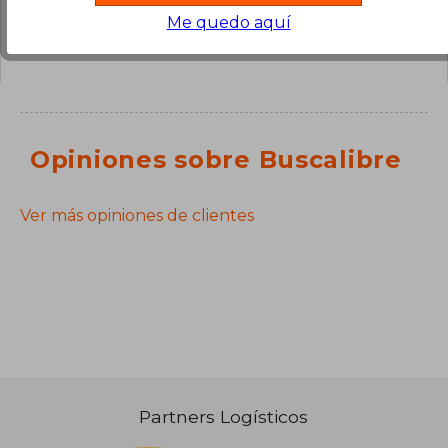
¿Tienes una pregunta sobre el libro?
Inicia
Me quedo aquí
sesión
para poder agregar tu propia pregunta.
Opiniones sobre Buscalibre
Ver más opiniones de clientes
Partners Logísticos