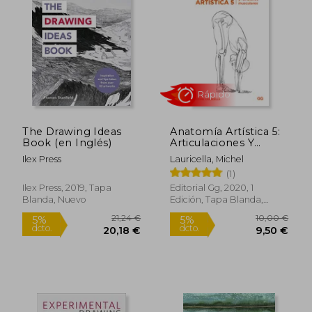
16,90 €
39,56
5%
5%
dcto.
dcto.
16,06 €
37,58
The Drawing Ideas
Anatomía Artística 5:
Book (en Inglés)
Articulaciones Y
Funciones Musculares
Ilex Press
Lauricella, Michel
(1)
Ilex Press, 2019, Tapa
Editorial Gg, 2020, 1
Blanda, Nuevo
Edición, Tapa Blanda,
Nuevo
Rápido