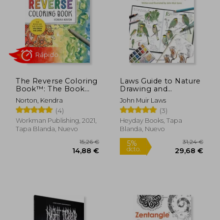
The Reverse Coloring
Laws Guide to Nature
Book™: The Book
Drawing and
has the Colors, you
Journaling, The (en
Norton, Kendra
John Muir Laws
Draw the Lines! (en
Inglés)
(4)
(3)
Inglés)
59,35 €
19,99
5%
5%
Workman Publishing, 2021,
Heyday Books, Tapa
dcto.
dcto.
56,39 €
18,99
Tapa Blanda, Nuevo
Blanda, Nuevo