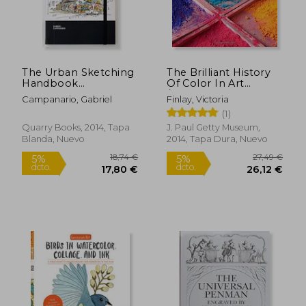
9,99 €
106,25
5%
5%
dcto.
dcto.
9,49 €
100,94
The Urban Sketching
The Brilliant History
Handbook
Of Color In Art
Architecture and
/anglais (en Inglés)
Campanario, Gabriel
Finlay, Victoria
Cityscapes: Tips and
(1)
Techniques for
Drawing on Location
Quarry Books, 2014, Tapa
J. Paul Getty Museum,
(1) (Urban Sketching
Blanda, Nuevo
2014, Tapa Dura, Nuevo
Handbooks) (en
Inglés)