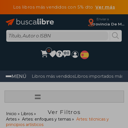
Los libros más vendidos con 5% dto
Ver más
Enviar a
Provincia De Madrid
0
MENÚ
Libros más vendidos
Libros importados más v
=
Ver Filtros
Inicio
Libros
Artes
Artes: enfoques y temas
Artes: técnicas y
principios artísticos