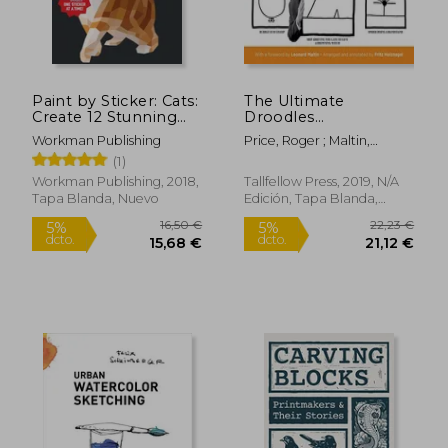
20,83 €
21,24
5%
5%
dcto.
dcto.
19,79 €
20,18
Paint by Sticker: Cats:
The Ultimate
Create 12 Stunning
Droodles
Images one Sticker at
Compendium: The
Workman Publishing
Price, Roger ; Maltin,
a Time (en Inglés)
Absurdly Complete
Leonard ; Holznagel, Fritz
(1)
Collection of all the
Classic Zany Creations
Workman Publishing, 2018,
Tallfellow Press, 2019, N/A
(en Inglés)
Tapa Blanda, Nuevo
Edición, Tapa Blanda,
Nuevo