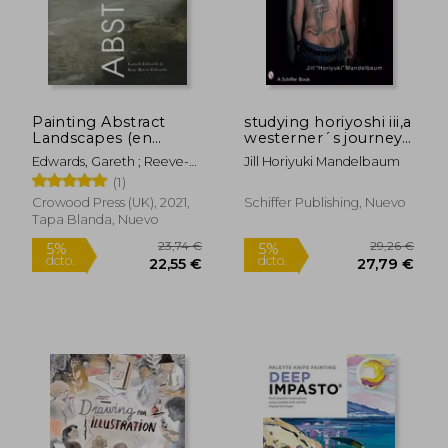
Painting Abstract
studying horiyoshi iii,a
Landscapes (en
westerner´s journey
Inglés)
into japanese tattoo
Edwards, Gareth ; Reeve-
Jill Horiyuki Mandelbaum
Edwards, Kate
(1)
Crowood Press (UK), 2021,
Schiffer Publishing, Nuevo
Tapa Blanda, Nuevo
57,17 €
8,1
5%
5%