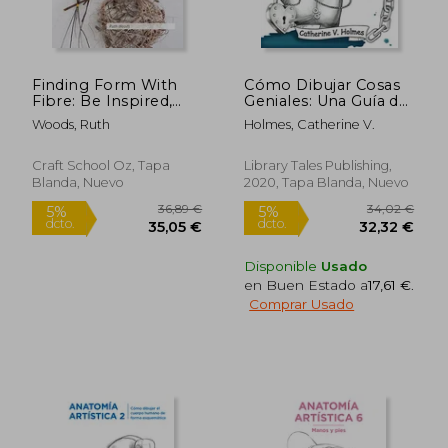
Finding Form With
Cómo Dibujar Cosas
Fibre: Be Inspired,
Geniales: Una Guía de
Gather Materials, and
Dibujo Para
Woods, Ruth
Holmes, Catherine V.
Create Your own
Profesores y
Sculptural Basketry
Estudiantes
16,50 €
22,23
5%
5%
(en Inglés)
Craft School Oz, Tapa
Library Tales Publishing,
dcto.
dcto.
15,68 €
21,12
Blanda, Nuevo
2020, Tapa Blanda, Nuevo
Disponible
Usado
en Buen Estado a
17,61 €
.
Comprar Usado