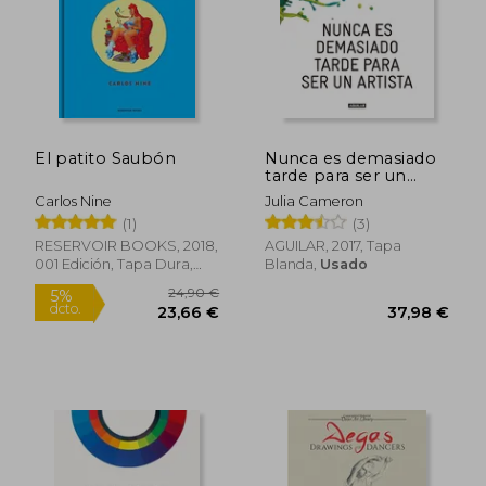
El patito Saubón
Nunca es demasiado
tarde para ser un
artista
Carlos Nine
Julia Cameron
(1)
(3)
RESERVOIR BOOKS, 2018,
AGUILAR, 2017, Tapa
36,89 €
34,02
5%
5%
001 Edición, Tapa Dura,
Blanda,
Usado
dcto.
dcto.
35,05 €
32,32
Nuevo