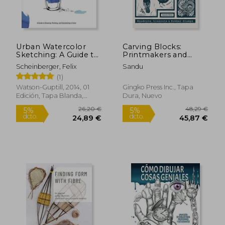
Urban Watercolor
Carving Blocks:
Sketching: A Guide to
Printmakers and
23,76 €
30,78
5%
5%
Drawing, Painting,
Their Stories (en
dcto.
dcto.
22,57 €
29,24
Scheinberger, Felix
Sandu
and Storytelling in
Inglés)
(1)
Color (en Inglés)
Watson-Guptill, 2014, 01
Gingko Press Inc., Tapa
Edición, Tapa Blanda,
Dura, Nuevo
Nuevo