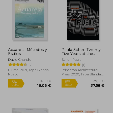
32,64 €
22,69
Acuarela. Métodos y
Paula Scher: Twenty-
Estilos
Five Years at the
Public: A Love Story
David Chandler
Scher, Paula
(en Inglés)
(2)
(1)
Blume, 2021, Tapa Blanda,
Princeton Architectural
Nuevo
Press, 2020, Tapa Blanda,
Nuevo