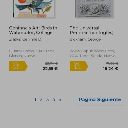
23,74 €
29,26
5%
5%
dcto.
dcto.
22,55 €
27,79
Geninne's Art: Birds in
The Universal
Watercolor, Collage,
Penman (en Inglés)
and Ink: A Field Guide
Zlatkis, Geninne D.
Bickham, George
to art Techniques and
Observing in the Wild
(Gennies Art) (en
Quarry Books, 2018, Tapa
Www.bnpublishing.com,
Inglés)
Blanda, Nuevo
2014, Tapa Blanda, Nuevo
1
2
3
4
5
Página Siguiente