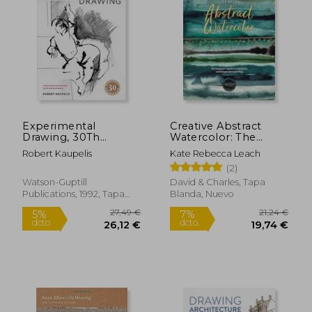
21,24 €
10,00
5%
5%
dcto.
dcto.
20,18 €
9,50
Experimental
Creative Abstract
Drawing, 30Th
Watercolor: The
Anniversary Edition
Beginner's Guide to
Robert Kaupelis
Kate Rebecca Leach
(en Inglés)
Expressive and
(2)
Imaginative Painting
(en Inglés)
Watson-Guptill
David & Charles, Tapa
Publications, 1992, Tapa
Blanda, Nuevo
Blanda, Nuevo