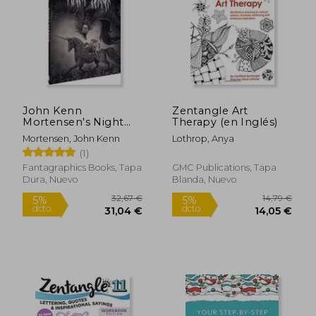
Rápido
John Kenn
Zentangle Art
Mortensen's Night
Therapy (en Inglés)
Terror (en Inglés)
Mortensen, John Kenn
Lothrop, Anya
(1)
Fantagraphics Books, Tapa
GMC Publications, Tapa
Dura, Nuevo
Blanda, Nuevo
15,26 €
31,24
5%
dcto.
14,88 €
29,68