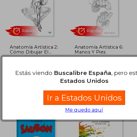
Anatomía Artística 2:
Anatomía Artística 6:
Cómo Dibujar El
Manos Y Pies
Cuerpo Humano de
26,20 €
48,29
5%
5%
Lauricella, Michel
Lauricella, Michel
Forma Esquemática
dcto.
dcto.
24,89 €
45,87
(10)
(4)
Estás viendo
Buscalibre España
, pero es
Editorial Gg, 2018, 1 Edición,
Editorial Gg, Tapa Blanda,
Tapa Blanda, Nuevo
Nuevo
Estados Unidos
Ir a Estados Unidos
Me quedo aquí