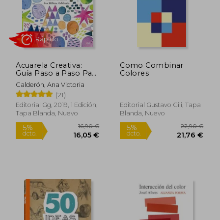
Acuarela Creativa:
Como Combinar
Guía Paso a Paso Para
Colores
Principiantes
Calderón, Ana Victoria
(21)
Rápido
Editorial Gg, 2019, 1 Edición,
Editorial Gustavo Gili, Tapa
Tapa Blanda, Nuevo
Blanda, Nuevo
14,90 €
16,90
5%
5%
dcto.
dcto.
14,16 €
16,06