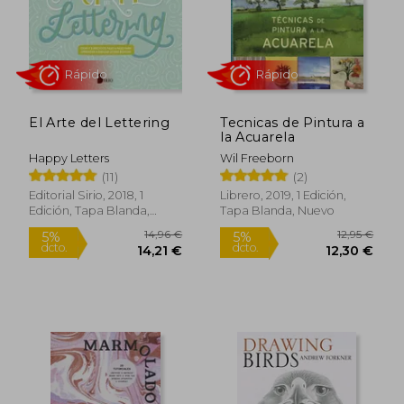
El Arte del Lettering
Tecnicas de Pintura a
la Acuarela
Happy Letters
Wil Freeborn
Rápido
Rápido
(11)
(2)
Editorial Sirio, 2018, 1
Librero, 2019, 1 Edición,
Edición, Tapa Blanda,
Tapa Blanda, Nuevo
Nuevo
14,96 €
12,95
5%
5%
dcto.
dcto.
14,21 €
12,30