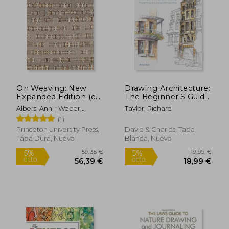
On Weaving: New
Drawing Architecture:
Expanded Edition (en
The Beginner'S Guide
27,49 €
21,24
5%
7%
Inglés)
to Drawing and
dcto.
dcto.
26,12 €
19,74
Albers, Anni ; Weber,
Taylor, Richard
Painting Buildings (en
Nicholas Fox ; Cirauqui,
(1)
Inglés)
Manuel
Princeton University Press,
David & Charles, Tapa
Tapa Dura, Nuevo
Blanda, Nuevo