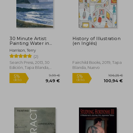
30 Minute Artist:
History of Illustration
Painting Water in
(en Inglés)
Watercolour (en
Harrison, Terry
Inglés)
(2)
Search Press, 2013, 30
Fairchild Books, 2019, Tapa
Edición, Tapa Blanda,
Blanda, Nuevo
Nuevo
24,90 €
5%
dcto.
23,66 €
37,98