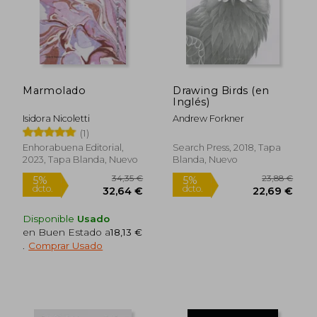
Marmolado
Drawing Birds (en
Inglés)
Isidora Nicoletti
Andrew Forkner
(1)
Enhorabuena Editorial,
Search Press, 2018, Tapa
2023, Tapa Blanda, Nuevo
Blanda, Nuevo
Disponible
Usado
en Buen Estado a
18,13 €
.
Comprar Usado
34,35 €
23,88
5%
5%
dcto.
dcto.