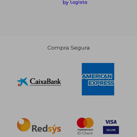
Compra Segura
18,74 €
27,49
5%
5%
dcto.
dcto.
17,80 €
26,12