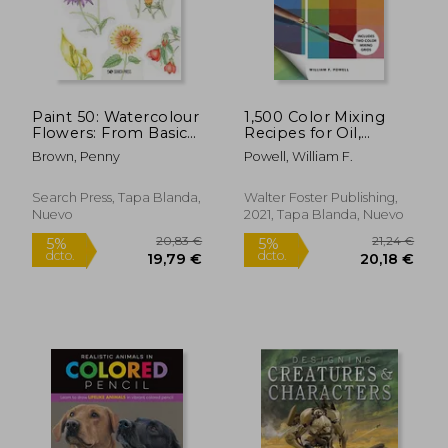
dcto.
dcto.
16,05 €
21,76
Paint 50: Watercolour
1,500 Color Mixing
Flowers: From Basic
Recipes for Oil,
Shapes to Amazing
Acrylic & Watercolor:
Brown, Penny
Powell, William F.
Paintings in Super-
Achieve Precise Color
Easy Steps (en Inglés)
When Painting
Landscapes, Portraits,
Search Press, Tapa Blanda,
Walter Foster Publishing,
Still Lifes, and More
Nuevo
2021, Tapa Blanda, Nuevo
(en Inglés)
Rápido