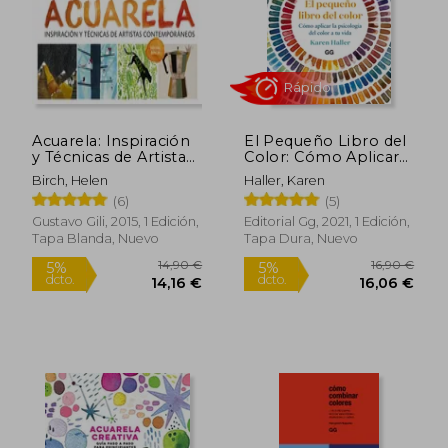
Acuarela: Inspiración
El Pequeño Libro del
y Técnicas de Artistas
Color: Cómo Aplicar
Contemporáneos
La Psicología del
Birch, Helen
Haller, Karen
Color a Tu Vida
(6)
(5)
Gustavo Gili, 2015, 1 Edición,
Editorial Gg, 2021, 1 Edición,
Tapa Blanda, Nuevo
Tapa Dura, Nuevo
7,49 €
11,7
5%
5%
dcto.
dcto.
7,12 €
11,18