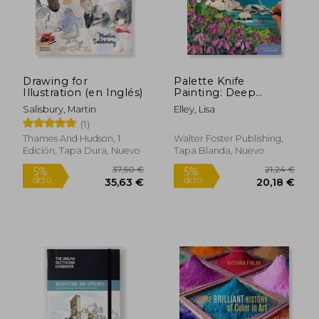
dcto.
dcto.
54,31 €
7,70
Drawing for
Palette Knife
Illustration (en Inglés)
Painting: Deep
Impasto: Paint
Salisbury, Martin
Elley, Lisa
Beautiful
(1)
Masterpieces Using a
Palette Knife and the
Thames And Hudson, 1
Walter Foster Publishing,
Impasto Technique
Edición, Tapa Dura, Nuevo
Tapa Blanda, Nuevo
(Paint With me) (en
Inglés)