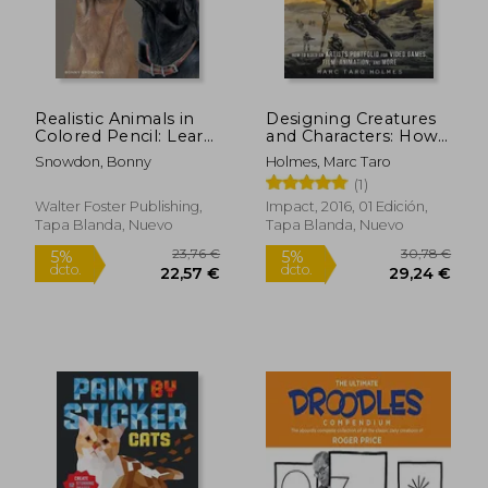
10,95 €
26,50
5%
5%
dcto.
dcto.
10,40 €
25,17
Realistic Animals in
Designing Creatures
Colored Pencil: Learn
and Characters: How
to Draw Lifelike
to Build an Artist's
Snowdon, Bonny
Holmes, Marc Taro
Animals in Vibrant
Portfolio for Video
(1)
Colored Pencil
Games, Film,
(Realistic Series) (en
Animation and More
Walter Foster Publishing,
Impact, 2016, 01 Edición,
Inglés)
(en Inglés)
Tapa Blanda, Nuevo
Tapa Blanda, Nuevo