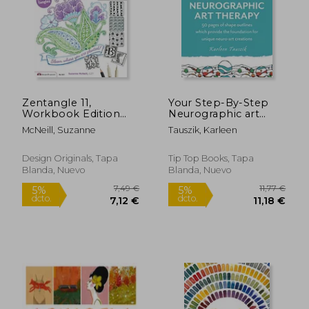
Zentangle 11,
Your Step-By-Step
Workbook Edition
Neurographic art
(en Inglés)
Therapy: 50 Pages of
McNeill, Suzanne
Tauszik, Karleen
Shape Outlines
Which Provide the
Foundation for
Design Originals, Tapa
Tip Top Books, Tapa
Unique Neuro art
Blanda, Nuevo
Blanda, Nuevo
Creations (en Inglés)
32,67 €
14,79
5%
5%
dcto.
dcto.
31,04 €
14,05