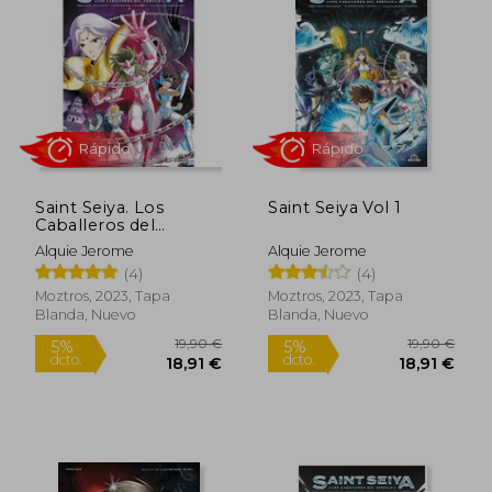
Saint Seiya. Los
Saint Seiya Vol 1
Caballeros del
Zodiaco 2
Alquie Jerome
Alquie Jerome
(4)
(4)
Rápido
Rápido
Moztros, 2023, Tapa
Moztros, 2023, Tapa
Blanda, Nuevo
Blanda, Nuevo
19,90 €
19,90