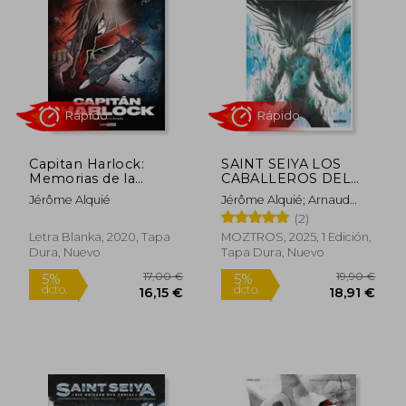
5%
5%
dcto.
dcto.
18,91 €
18,91
Capitan Harlock:
SAINT SEIYA LOS
Memorias de la
CABALLEROS DEL
Arcadia 2 de 3
ZODIACO 4
Jérôme Alquié
Jérôme Alquié; Arnaud
Dollen
(2)
Letra Blanka, 2020, Tapa
MOZTROS, 2025, 1 Edición,
Dura, Nuevo
Tapa Dura, Nuevo
Rápido
Rápido