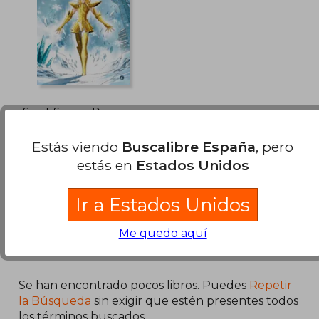
30,83 €
16,00
5%
5%
dcto.
dcto.
29,29 €
15,20
Saint Seiya - Die
Krieger des Zodiac 3
(Limitierte
Jérôme Alquié; Masami
Estás viendo
Buscalibre España
, pero
Vorzugsausgabe) (en
Kurumada; Arnaud Dollen;
Alemán)
estás en
Estados Unidos
Silvano Loureiro Pinto
Crocu, 2025, Tapa Dura,
Nuevo
Ir a Estados Unidos
Me quedo aquí
Se han encontrado pocos libros. Puedes
Repetir
la Búsqueda
sin exigir que estén presentes todos
los términos buscados..