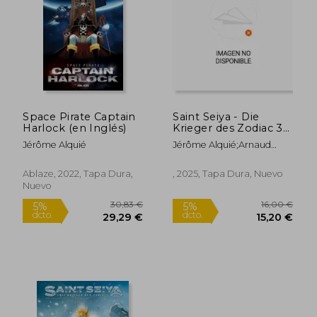
16,00 €
28,50
5%
5%
dcto.
dcto.
15,20 €
27,07
Space Pirate Captain
Saint Seiya - Die
Harlock (en Inglés)
Krieger des Zodiac 3
(en Alemán)
Jérôme Alquié
Jérôme Alquié;Arnaud
Dollen;Silvano Loureiro
Pinto
Ablaze, 2022, Tapa Dura,
, 2025, Tapa Dura, Nuevo
Nuevo