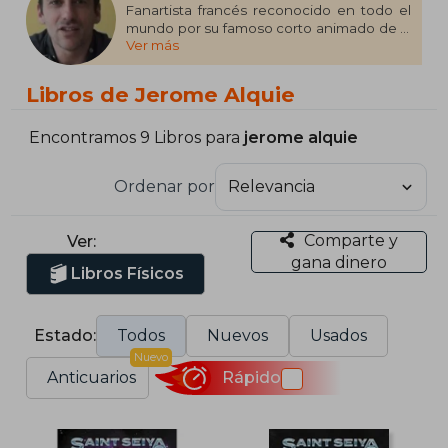
Fanartista francés reconocido en todo el
mundo por su famoso corto animado de la
Ver más
Saga de Hades
Libros de Jerome Alquie
Encontramos 9 Libros para
jerome alquie
Ordenar por
Comparte y
Ver:
gana dinero
Libros Físicos
Estado:
Todos
Nuevos
Usados
Nuevo
Anticuarios
Rápido