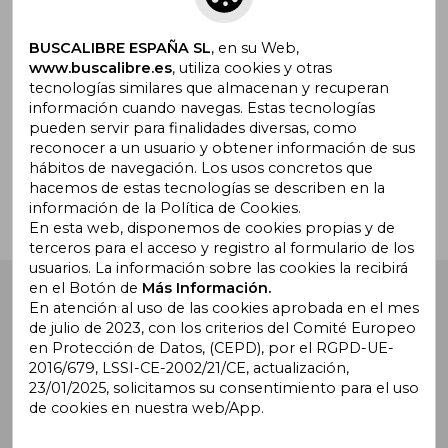
Suscríbete para recibir ofertas y
promociones
BUSCALIBRE ESPAÑA SL
, en su Web,
www.buscalibre.es
, utiliza cookies y otras
tecnologías similares que almacenan y recuperan
información cuando navegas. Estas tecnologías
pueden servir para finalidades diversas, como
¿Necesitas ayuda?
reconocer a un usuario y obtener información de sus
hábitos de navegación. Los usos concretos que
hacemos de estas tecnologías se describen en la
Ir a Centro de Soporte
información de la Política de Cookies.
En esta web, disponemos de cookies propias y de
terceros para el acceso y registro al formulario de los
usuarios. La información sobre las cookies la recibirá
en el Botón de
Más Información.
Buscalibre España
. Calle Energía, 65, Nave 3 (08940),
Cornellà de Llobregat, Barcelona. Derechos Reservados.
En atención al uso de las cookies aprobada en el mes
de julio de 2023, con los criterios del Comité Europeo
en Protección de Datos, (CEPD), por el RGPD-UE-
2016/679, LSSI-CE-2002/21/CE, actualización,
23/01/2025, solicitamos su consentimiento para el uso
de cookies en nuestra web/App.
Buscalibre Argentina
|
Buscalibre Chile
|
Buscalibre
Colombia
|
Buscalibre Ecuador
|
Buscalibre España
|