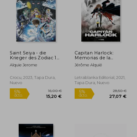
17,00 €
19,90
5%
5%
dcto.
dcto.
16,15 €
18,91
Saint Seiya - die
Capitan Harlock:
Krieger des Zodiac 1
Memorias de la
(en Alemán)
Arcadia 3 (de 3)
Alquie Jerome
Jérôme Alquié
Crocu, 2023, Tapa Dura,
Letrablanka Editorial, 2021,
Nuevo
Tapa Dura, Nuevo