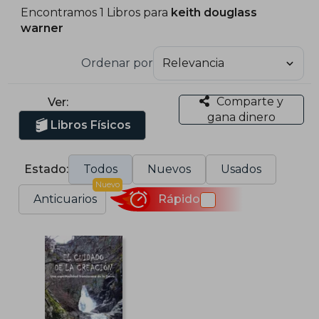
Encontramos 1 Libros para
keith douglass
warner
Ordenar por
Comparte y
Ver:
gana dinero
Libros Físicos
Estado:
Todos
Nuevos
Usados
Nuevo
Anticuarios
Rápido