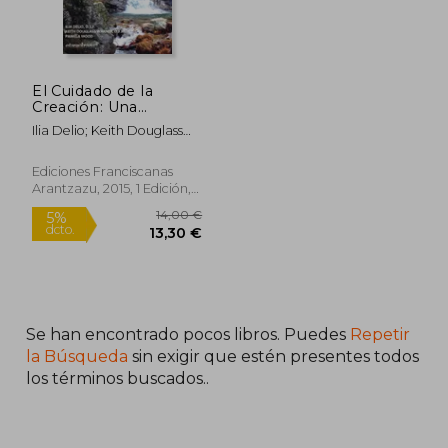
El Cuidado de la
Creación: Una
Espiritualidad
Ilia Delio; Keith Douglass
Franciscana de la
Warner; Pamela Wood
Tierra (Hermano
Francisco)
Ediciones Franciscanas
Arantzazu, 2015, 1 Edición,
Tapa Blanda, Nuevo
Se han encontrado pocos libros. Puedes
Repetir
14,00 €
5%
dcto.
la Búsqueda
sin exigir que estén presentes todos
13,30 €
los términos buscados..