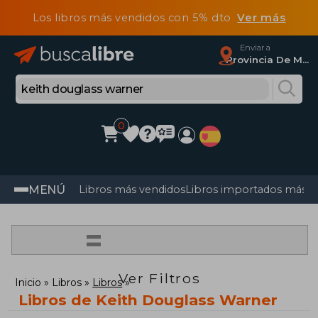
Los libros más vendidos con 5% dto
Ver más
Enviar a
Provincia De Madrid
0
MENÚ
Libros más vendidos
Libros importados más v
=
Ver Filtros
Inicio
Libros
Libros
Libros de Keith Douglass Warner