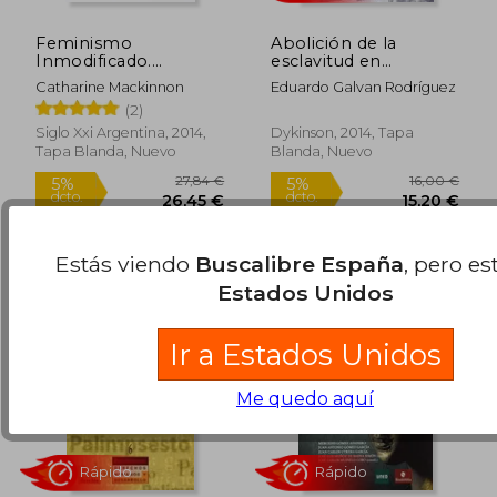
Feminismo
Abolición de la
Inmodificado.
esclavitud en
Discursos Sobre la
España,La (Historia
Catharine Mackinnon
Eduardo Galvan Rodríguez
Vida y el Derecho
(dykinson))
(2)
Siglo Xxi Argentina, 2014,
Dykinson, 2014, Tapa
Tapa Blanda, Nuevo
Blanda, Nuevo
33,00 €
46,42
5%
5%
dcto.
dcto.
31,35 €
44,10
Estás viendo
Buscalibre España
, pero es
Estados Unidos
Ir a Estados Unidos
Me quedo aquí