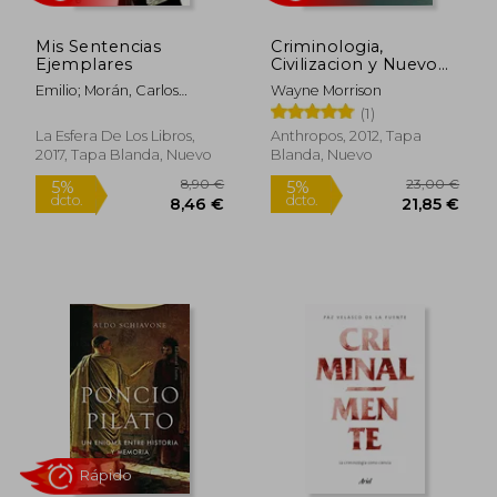
Mis Sentencias
Criminologia,
Ejemplares
Civilizacion y Nuevo
Orden mun
Emilio; Morán, Carlos
Wayne Morrison
Calatayud
(1)
La Esfera De Los Libros,
Anthropos, 2012, Tapa
2017, Tapa Blanda, Nuevo
Blanda, Nuevo
21,15 €
28,95
5%
5%
dcto.
dcto.
20,09 €
27,50
Rápido
Rápido