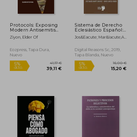
Protocols: Exposing
Sistema de Derecho
Modern Antisemitism
Eclesiástico Español:
(en Inglés)
La Religión Ante la
Ziyon, Elder Of
Jos&Eacute; Mar&Iacute;A
ley
Mart&Iacute;
S&Aacute;Nchez,
Eozpress, Tapa Dura,
Digital Reasons Sc, 2019,
Jos&Eacute; Mar&Iacute;A;
Nuevo
Tapa Blanda, Nuevo
David Garc&Iacute;A-
Pardo
41,17 €
16,00
5%
5%
dcto.
dcto.
39,11 €
15,20