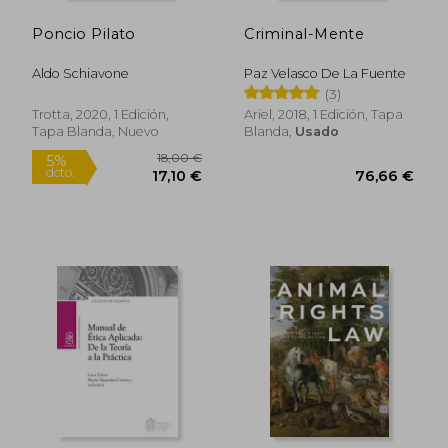
Poncio Pilato
Criminal-Mente
Aldo Schiavone
Paz Velasco De La Fuente
(3)
Trotta, 2020, 1 Edición,
Ariel, 2018, 1 Edición, Tapa
Tapa Blanda, Nuevo
Blanda,
Usado
8,90 €
23,00
5%
5%
dcto.
dcto.
8,46 €
21,85