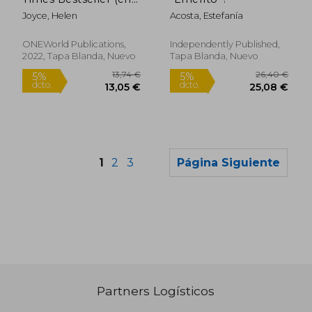
Inglés)
Joyce, Helen
Acosta, Estefanía
ONEWorld Publications,
Independently Published,
2022, Tapa Blanda, Nuevo
Tapa Blanda, Nuevo
1
2
3
Página Siguiente
Rápido
Partners Logísticos
15,00 €
26,95
5%
5%