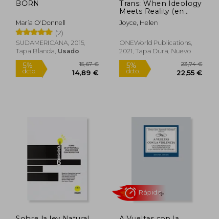
BORN
Trans: When Ideology
Meets Reality (en
Inglés)
María O'Donnell
Joyce, Helen
(2)
SUDAMERICANA, 2015,
ONEWorld Publications,
Tapa Blanda,
Usado
2021, Tapa Dura, Nuevo
Rápido
Rápido
48,00 €
11,00
5%
5%
dcto.
dcto.
45,60 €
10,45
Sobre la ley Natural,
A Vueltas con la