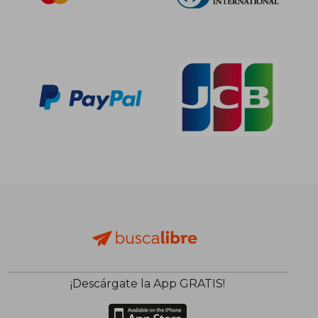
13,74 €
26,40
5%
5%
dcto.
dcto.
13,05 €
25,08
¡Descárgate la App GRATIS!