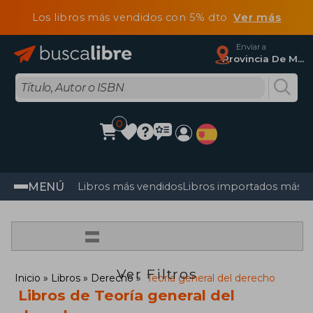
Los libros más vendidos con 5% dto
Ver más
Enviar a
Provincia De Madrid
0
MENÚ
Libros más vendidos
Libros importados más v
=
Ver Filtros
Inicio
Libros
Derecho
Teoría general del derecho
Libros de Teoría general del