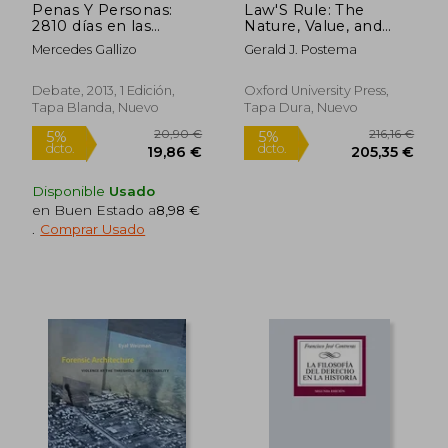
Penas Y Personas:
Law'S Rule: The
2810 días en las
Nature, Value, and
prisiones españolas
Viability of the Rule of
Mercedes Gallizo
Gerald J. Postema
law (en Inglés)
Debate, 2013, 1 Edición,
Oxford University Press,
Tapa Blanda, Nuevo
Tapa Dura, Nuevo
Disponible
Usado
en Buen Estado a
8,98 €
.
Comprar Usado
36,94 €
19,40
5%
5%
dcto.
dcto.
35,09 €
18,43