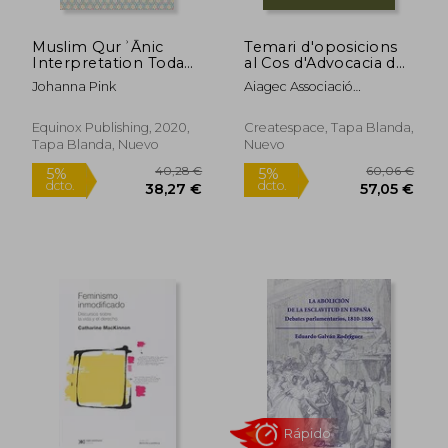
Muslim QurʾĀnic
Temari d'oposicions
Interpretation Today:
al Cos d'Advocacia de
Media, Genealogies
la Generalitat de
Johanna Pink
Aiagec Associació
and Interpretive
Catalunya: Volum I.
Independent D'Advocats I
37,00 €
33,67
5%
5%
Communities
Teoria General
Advocades De La
dcto.
dcto.
(Themes in Qur'Anic
(Temari d'oposicions
35,15 €
31,99
Equinox Publishing, 2020,
Createspace, Tapa Blanda,
Generalitat De Catalunya
Studies) (en Inglés)
Cos Advocacia
Tapa Blanda, Nuevo
Nuevo
Generalitat Catalunya)
(Volume 1) (Catalan
Edition)