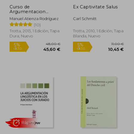
Curso de
Ex Captivitate Salus
Rápido
Argumentacion
Juridica
Manuel Atienza Rodríguez
Carl Schmitt
(10)
Trotta, 2013, 1 Edición, Tapa
Trotta, 2010, 1 Edición, Tapa
Dura, Nuevo
Blanda, Nuevo
27,84 €
16,00
5%
5%
dcto.
dcto.
26,45 €
15,20