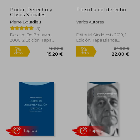
Poder, Derecho y
Filosofía del derecho
Clases Sociales
Pierre Bourdieu
Varios Autores
(3)
Desclee De Brouwer,
Editorial Sindéresis, 2019, 1
2000, 2 Edición, Tapa
Edición, Tapa Blanda,
Blanda, Nuevo
Nuevo
40,28 €
60,06
5%
5%
dcto.
dcto.
38,27 €
57,05