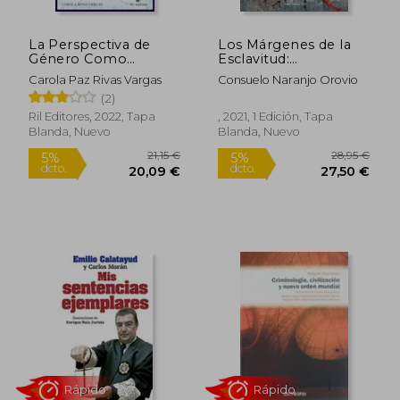
La Perspectiva de
Los Márgenes de la
Género Como
Esclavitud:
Método de
Resistencia, Control y
Carola Paz Rivas Vargas
Consuelo Naranjo Orovio
Argumentación
Abolición en el Caribe
71,84 €
5%
(2)
Jurídica en las
y América Latina
dcto.
68,25 €
18,95
Decisiones Judiciales
Ril Editores, 2022, Tapa
, 2021, 1 Edición, Tapa
Blanda, Nuevo
Blanda, Nuevo