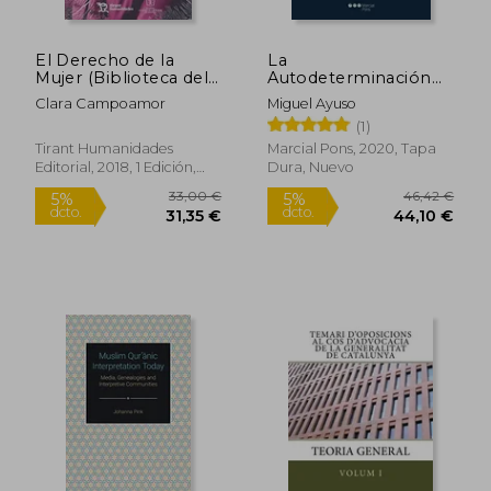
El Derecho de la
La
20,00 €
25,00
5%
5%
Mujer (Biblioteca del
Autodeterminación
dcto.
dcto.
19,00 €
23,75
Ilustre Colegio de
(Prudentia Iuris)
Clara Campoamor
Miguel Ayuso
Abogados de Madrid)
(1)
Tirant Humanidades
Marcial Pons, 2020, Tapa
Editorial, 2018, 1 Edición,
Dura, Nuevo
Tapa Blanda, Nuevo
Rápido