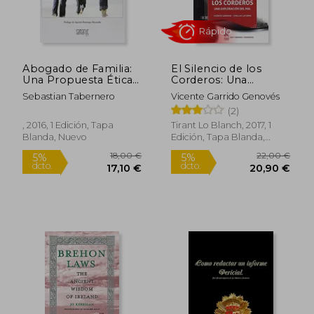
Abogado de Familia:
El Silencio de los
Una Propuesta Ética
Corderos: Una
Desde Viktor Frankl
Exploración del mal
Sebastian Tabernero
Vicente Garrido Genovés
Rápido
(2)
, 2016, 1 Edición, Tapa
Tirant Lo Blanch, 2017, 1
Blanda, Nuevo
Edición, Tapa Blanda,
Nuevo
18,00 €
22,00
5%
5%
dcto.
dcto.
17,10 €
20,90