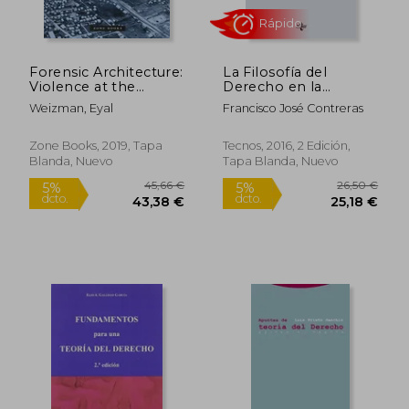
Forensic Architecture:
La Filosofía del
Violence at the
Derecho en la
Threshold of
Historia (Derecho -
Weizman, Eyal
Francisco José Contreras
Detectability (Zone
Biblioteca
Books) (en Inglés)
Universitaria de
Rápido
Editorial Tecnos)
Zone Books, 2019, Tapa
Tecnos, 2016, 2 Edición,
Blanda, Nuevo
Tapa Blanda, Nuevo
20,90 €
216,16
5%
5%
dcto.
dcto.
19,86 €
205,35