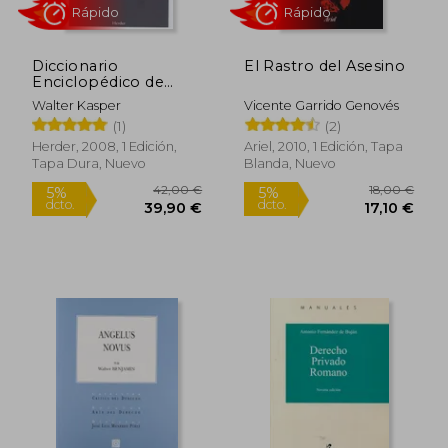
14,23 €
26,00
5%
5%
dcto.
dcto.
13,52 €
24,70
Diccionario
El Rastro del Asesino
Enciclopédico de
Derecho Canónico
Walter Kasper
Vicente Garrido Genovés
(1)
(2)
Herder, 2008, 1 Edición,
Ariel, 2010, 1 Edición, Tapa
Tapa Dura, Nuevo
Blanda, Nuevo
Rápido
Rápido