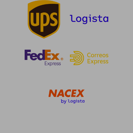
dcto.
dcto.
14,25 €
25,60
Rápido
Rápido