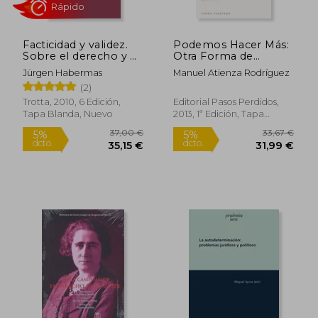
45,66 €
26,50
5%
5%
dcto.
dcto.
43,38 €
25,18
Facticidad y validez.
Podemos Hacer Más:
Sobre el derecho y el
Otra Forma de
Estado democrático
Pensar el Derecho
Jürgen Habermas
Manuel Atienza Rodríguez
de derecho en
(2)
términos de teoría
del discurso
Trotta, 2010, 6 Edición,
Editorial Pasos Perdidos,
Tapa Blanda, Nuevo
2013, 1ª Edición, Tapa
Blanda, Nuevo
Rápido
Rápido