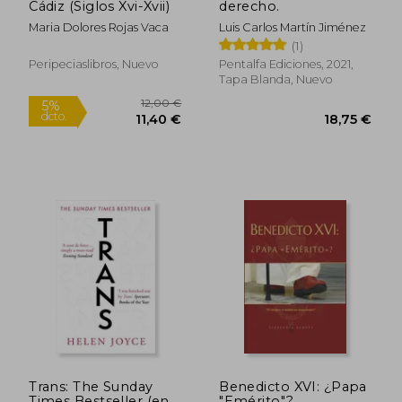
Cádiz (Siglos Xvi-Xvii)
derecho.
Maria Dolores Rojas Vaca
Luis Carlos Martín Jiménez
(1)
Peripeciaslibros, Nuevo
Pentalfa Ediciones, 2021,
Tapa Blanda, Nuevo
15,67 €
23,74
5%
5%
dcto.
dcto.
14,89 €
22,55
Trans: The Sunday
Benedicto XVI: ¿Papa
Times Bestseller (en
"Emérito"?