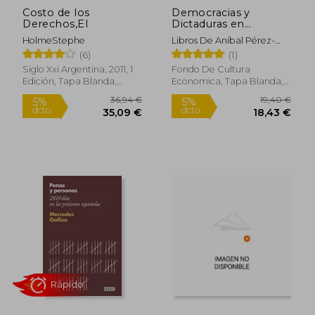
Costo de los
Democracias y
Derechos,El
Dictaduras en
América Latina.
HolmeStephe
Libros De Aníbal Pérez-
Surgimiento,
Liñán
(6)
(1)
Supervivencia y Caída
Siglo Xxi Argentina, 2011, 1
Fondo De Cultura
Edición, Tapa Blanda,
Economica, Tapa Blanda,
Nuevo
Nuevo
14,04 €
32,49
5%
5%
dcto.
dcto.
13,34 €
30,87