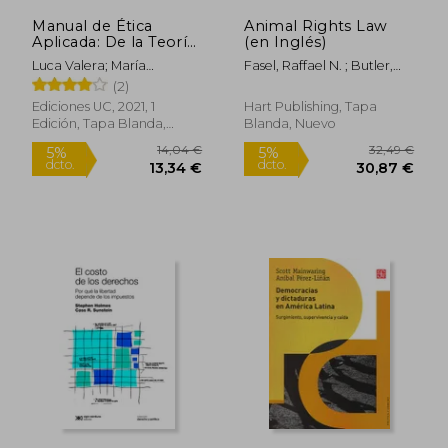
Manual de Ética
Animal Rights Law
Rápido
Aplicada: De la Teoría
(en Inglés)
a la Práctica
Luca Valera; María
Fasel, Raffael N. ; Butler,
Alejandra Carrasco
Sean C.
(2)
Ediciones UC, 2021, 1
Hart Publishing, Tapa
Edición, Tapa Blanda,
Blanda, Nuevo
Nuevo
18,00 €
5%
dcto.
17,10 €
76,66