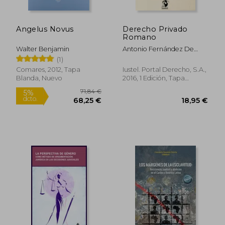
Angelus Novus
Derecho Privado
42,00 €
18,00
5%
5%
Romano
dcto.
dcto.
39,90 €
17,10
Walter Benjamin
Antonio Fernández De
Buján
(1)
Comares, 2012, Tapa
Iustel. Portal Derecho, S.A.,
Blanda, Nuevo
2016, 1 Edición, Tapa
Blanda,
Usado