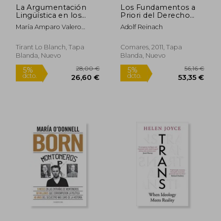
La Argumentación
Los Fundamentos a
Lingüística en los
Priori del Derecho
Juicios con Jurado
Civil
María Amparo Valero
Adolf Reinach
Romero
Rápido
Rápido
Tirant Lo Blanch, Tapa
Comares, 2011, Tapa
Blanda, Nuevo
Blanda, Nuevo
16,00 €
24,00
5%
5%
dcto.
dcto.
15,20 €
22,80