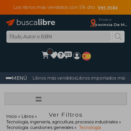
Los libros más vendidos con 5% dto
Ver más
Enviar a
Provincia De Madrid
0
MENÚ
Libros más vendidos
Libros importados más v
=
Ver Filtros
Inicio
Libros
Tecnología, ingeniería, agricultura, procesos industriales
Tecnología: cuestiones generales
Tecnología