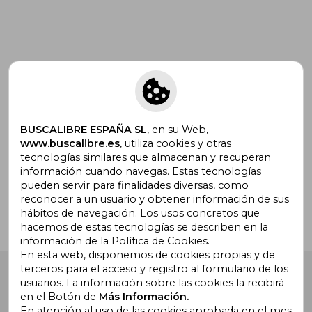
Suscríbete para recibir ofertas y
promociones
BUSCALIBRE ESPAÑA SL
, en su Web,
www.buscalibre.es
, utiliza cookies y otras
tecnologías similares que almacenan y recuperan
¿Necesitas ayuda?
información cuando navegas. Estas tecnologías
pueden servir para finalidades diversas, como
reconocer a un usuario y obtener información de sus
Ir a Centro de Soporte
hábitos de navegación. Los usos concretos que
hacemos de estas tecnologías se describen en la
información de la Política de Cookies.
En esta web, disponemos de cookies propias y de
terceros para el acceso y registro al formulario de los
Buscalibre España
. Calle Energía, 65, Nave 3 (08940),
usuarios. La información sobre las cookies la recibirá
Cornellà de Llobregat, Barcelona. Derechos Reservados.
en el Botón de
Más Información.
En atención al uso de las cookies aprobada en el mes