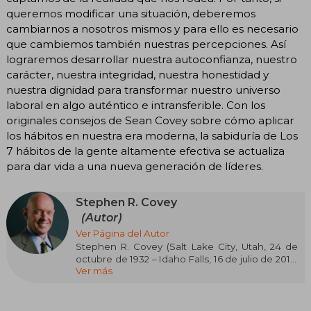
queremos modificar una situación, deberemos
cambiarnos a nosotros mismos y para ello es necesario
que cambiemos también nuestras percepciones. Así
lograremos desarrollar nuestra autoconfianza, nuestro
carácter, nuestra integridad, nuestra honestidad y
nuestra dignidad para transformar nuestro universo
laboral en algo auténtico e intransferible. Con los
originales consejos de Sean Covey sobre cómo aplicar
los hábitos en nuestra era moderna, la sabiduría de Los
7 hábitos de la gente altamente efectiva se actualiza
para dar vida a una nueva generación de líderes.
Stephen R. Covey
(Autor)
Ver Página del Autor
Stephen R. Covey (Salt Lake City, Utah, 24 de
octubre de 1932 – Idaho Falls, 16 de julio de 2012)
Ver más
fue uno de los educadores, escritores y
conferenciantes más influyentes en el
desarrollo del liderazgo y el crecimiento
personal. Licenciado en Administración de