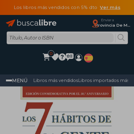
Los libros más vendidos con 5% dto
Ver más
Enviar a
Provincia De Madrid
0
MENÚ
Libros más vendidos
Libros importados más v