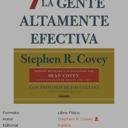
Formato
Libro Físico
Autor
Stephen R. Covey
Editorial
Paidós